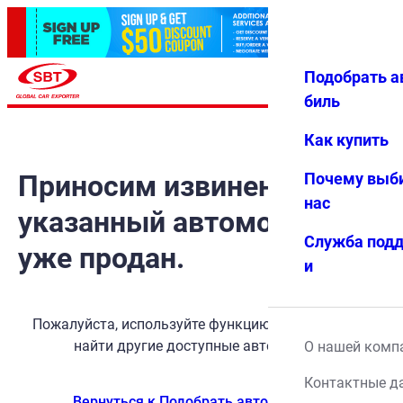
Подобрать а
Авториз
Избранн
Меню
ация
ое
биль
Как купить
Приносим извинения, но
Почему выб
нас
указанный автомобиль
Служба под
уже продан.
и
Пожалуйста, используйте функцию поиска, чтобы
найти другие доступные автомобили.
О нашей комп
Контактные д
Вернуться к Подобрать автомобиль