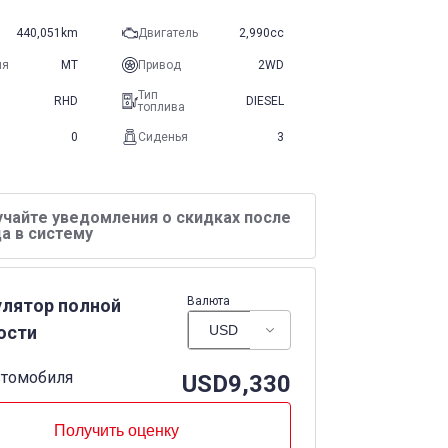
440,051km
Двигатель
2,990cc
ия
MT
Привод
2WD
Тип
RHD
DIESEL
топлива
0
Сиденья
3
учайте уведомления о скидках после
а в систему
Валюта
улятор полной
ости
втомобиля
USD
9,330
Получить оценку