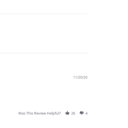
11/20/20
Was This Review Helpful?
26
4