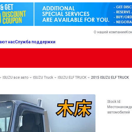
О нашей компании
Кон
ают нас
Служба поддержки
ISUZU все авто
ISUZU Truck
ISUZU ELF TRUCK
2015 ISUZU ELF TRUCK
Stock Id:
Местонахожд
автомобилей