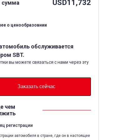
USD
11,732
 сумма
ее о ценообразовнии
автомобиль обслуживается
ром SBT.
пки вы можете связаться с нами через эту
Заказать сейчас
е чем
лжить
яц регистрации
страции автомобиля в стране, где он в настоящее