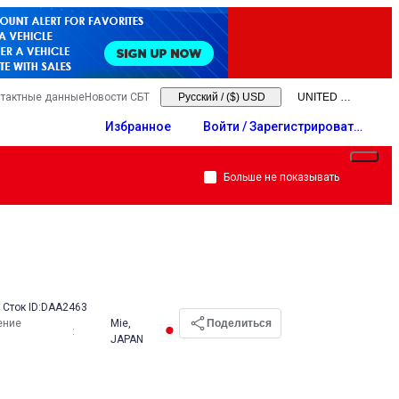
тактные данные
Новости СБТ
Русский
/
($) USD
Избранное
Войти / Зарегистрировать
ся
Больше не показывать
Сток ID:
DAA2463
ение
Mie,
Поделиться
:
JAPAN