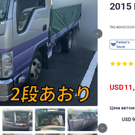
2015
TRG-ASH2F23
201
USD
11
Цена автом
USD
9