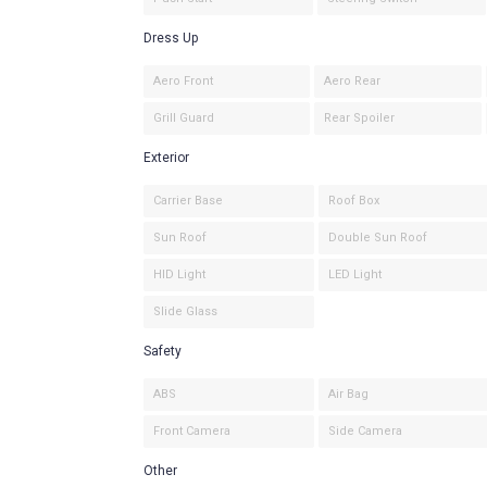
Dress Up
Aero Front
Aero Rear
Grill Guard
Rear Spoiler
Exterior
Carrier Base
Roof Box
Sun Roof
Double Sun Roof
HID Light
LED Light
Slide Glass
Safety
ABS
Air Bag
Front Camera
Side Camera
Other