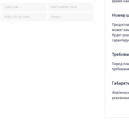
время нах
Just Low
Half Leather Seat
Номер 
Side Lift Up Seat
Sloper
Предостав
может изм
будет ука
гарантируе
Требова
Перед пок
требовани
Габариты
Фактическ
указанных