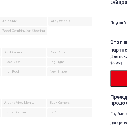
Общая
Aero Side
Alloy Wheels
Подробн
Wood Combination Steering
Этот 
партне
Roof Carrier
Roof Rails
Для поку
Glass Roof
Fog Light
форму.
High Roof
New Shape
Прежд
продо
Around View Monitor
Back Camera
Corner Sensor
ESC
Год/мес
Дата реги