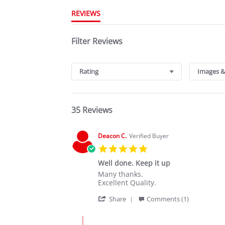
REVIEWS
Filter Reviews
Rating
Images &
35 Reviews
Deacon C.
Verified Buyer
5.0
star
Well done. Keep it up
rating
Review
review
Many thanks.
by
stating
Excellent Quality.
Deacon
Well
'
C.
done.
Share
Comments (1)
Share
on
Keep
Review
20
it
Comments
by
Nov
up