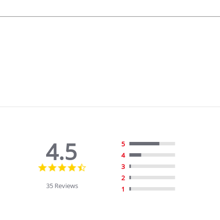
4.5
5
4
4.5
3
star
2
rating
35 Reviews
1