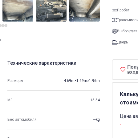
Пробег
Трансмисс
Выбор руля
и
Дверь
Технические характеристики
Пол
вход
Размеры
4.69m×1.69m×1.96m
Кальк
М3
15.54
стоим
Цена а
Вес автомобиля
—kg