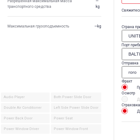
Разрешенная максимальная масса
—
транспортного средства
kg
Свяжитесь
Максимальная грузоподъемность
—kg
Страна пр
Порт приб
Отправка
Фрахт
П
Осмотр
Audio Player
Both Power Slide Door
Д
Страховка
Double Air Conditioner
Left Side Power Slide Door
Д
Power Back Door
Power Seat
Power Window Driver
Power Window Front