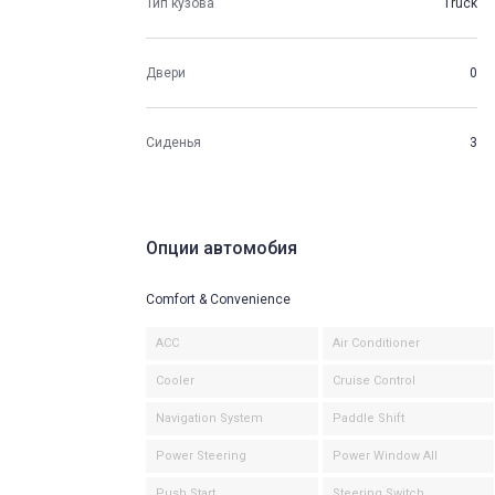
Тип кузова
Truck
Двери
0
Сиденья
3
Опции автомобия
Comfort & Convenience
ACC
Air Conditioner
Cooler
Cruise Control
Navigation System
Paddle Shift
Power Steering
Power Window All
Push Start
Steering Switch