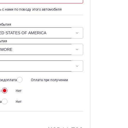
 с нами по поводу этого автомобиля
ибытия
ытия
редоплата
Оплата при получении
а
Нет
а
Нет