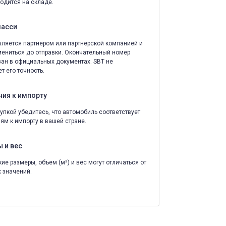
одится на складе.
шасси
ляется партнером или партнерской компанией и
ениться до отправки. Окончательный номер
зан в официальных документах. SBT не
т его точность.
ния к импорту
упкой убедитесь, что автомобиль соответствует
ям к импорту в вашей стране.
 и вес
ие размеры, объем (м³) и вес могут отличаться от
 значений.