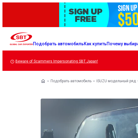
Подобрать автомобиль
Как купить
Почему выбир
Beware of Scammers Impersonating SBT Japan!
Подобрать автомобиль
ISUZU модельный ряд