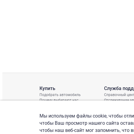
Купить
Служба под
Подобрать автомобиль
Справочный цен
Почему выбирают нас
Отслеживание а
Отзывы клиентов
Глобальная про
Отчет о поврежд
Мы используем файлы cookie, чтобы отлич
График доставки
Проверка шасси
чтобы Ваш просмотр нашего сайта остава
чтобы наш веб-сайт мог запомнить, что 