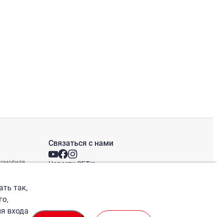
Связаться с нами
втомобиля
Новости СБТ
Новостная рассылка
Международные офисы
ать так,
го,
ля входа