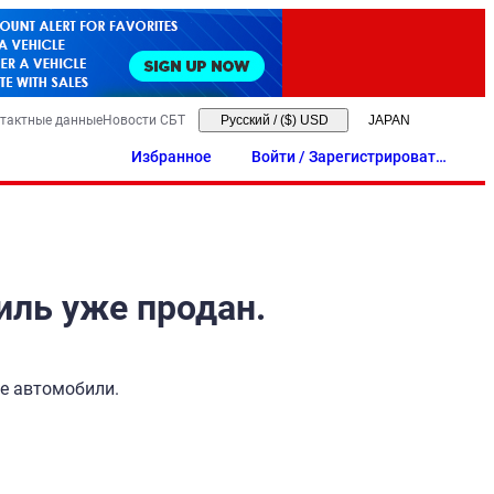
тактные данные
Новости СБТ
Русский
/
($) USD
Избранное
Войти / Зарегистрировать
ся
иль уже продан.
ые автомобили.