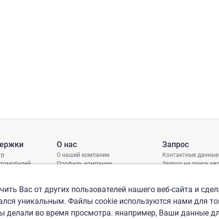
держки
О нас
Запрос
тр
О нашей компании
Контактные данные
втомобилей
Профиль компании
Запрос на поиск а
грамма защиты
Международные офисы
ениях
Политика КСО
ить Вас от других пользователей нашего веб-сайта и сдел
лся уникальным. Файлы cookie используются нами для то
вы делали во время просмотра. янапример, Ваши данные д