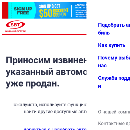
Подобрать а
Авториз
Избранн
Меню
ация
ое
биль
Как купить
Приносим извинения, но
Почему выб
нас
указанный автомобиль
Служба под
уже продан.
и
Пожалуйста, используйте функцию поиска, чтобы
найти другие доступные автомобили.
О нашей комп
Контактные д
Вернуться к Подобрать автомобиль