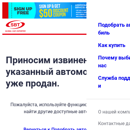
Подобрать а
Авториз
Избранн
Меню
ация
ое
биль
Как купить
Приносим извинения, но
Почему выб
нас
указанный автомобиль
Служба под
уже продан.
и
Пожалуйста, используйте функцию поиска, чтобы
найти другие доступные автомобили.
О нашей комп
Контактные д
Вернуться к Подобрать автомобиль