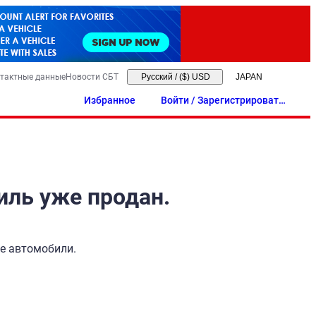
тактные данные
Новости СБТ
Русский
/
($) USD
Избранное
Войти / Зарегистрировать
ся
иль уже продан.
ые автомобили.