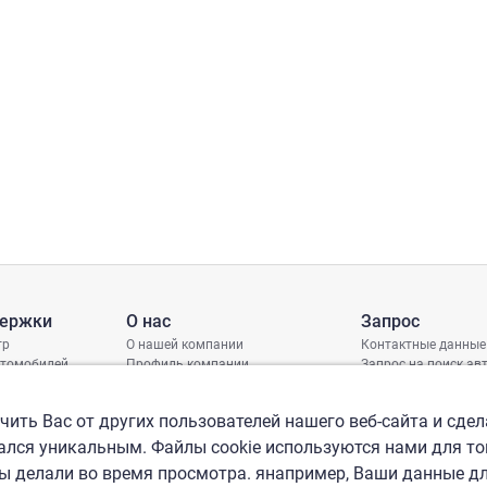
держки
О нас
Запрос
тр
О нашей компании
Контактные данные
втомобилей
Профиль компании
Запрос на поиск а
грамма защиты
Международные офисы
ениях
Политика КСО
ить Вас от других пользователей нашего веб-сайта и сдел
лся уникальным. Файлы cookie используются нами для то
вы делали во время просмотра. янапример, Ваши данные д