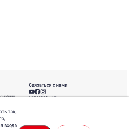
Связаться с нами
втомобиля
Новости СБТ
Новостная рассылка
Международные офисы
ать так,
го,
ля входа