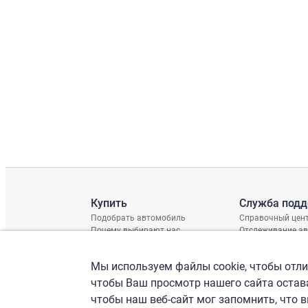
Купить
Служба под
Подобрать автомобиль
Справочный цен
Почему выбирают нас
Отслеживание а
Отзывы клиентов
Глобальная про
Отчет о поврежд
Мы используем файлы cookie, чтобы отлич
График доставки
Проверка шасси
чтобы Ваш просмотр нашего сайта остава
чтобы наш веб-сайт мог запомнить, что 