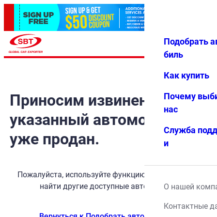
Подобрать а
Авториз
Избранн
Меню
ация
ое
биль
Как купить
Приносим извинения, но
Почему выб
нас
указанный автомобиль
Служба под
уже продан.
и
Пожалуйста, используйте функцию поиска, чтобы
найти другие доступные автомобили.
О нашей комп
Контактные д
Вернуться к Подобрать автомобиль