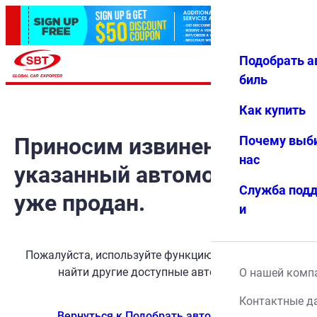
Подобрать а
Авториз
Избранн
Меню
ация
ое
биль
Как купить
Приносим извинения, но
Почему выб
нас
указанный автомобиль
Служба под
уже продан.
и
Пожалуйста, используйте функцию поиска, чтобы
найти другие доступные автомобили.
О нашей комп
Контактные д
Вернуться к Подобрать автомобиль