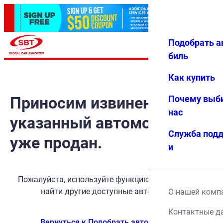
Подобрать а
Авториз
Избранн
Меню
ация
ое
биль
Как купить
Приносим извинения, но
Почему выб
нас
указанный автомобиль
Служба под
уже продан.
и
Пожалуйста, используйте функцию поиска, чтобы
найти другие доступные автомобили.
О нашей комп
Контактные д
Вернуться к Подобрать автомобиль