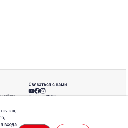
Связаться с нами
втомобиля
Новости СБТ
Новостная рассылка
Международные офисы
ать так,
го,
ля входа