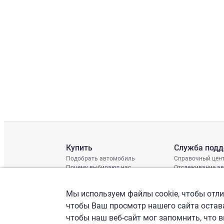
Купить
Служба под
Подобрать автомобиль
Справочный цен
Почему выбирают нас
Отслеживание а
Отзывы клиентов
Глобальная про
Отчет о поврежд
Мы используем файлы cookie, чтобы отлич
График доставки
Проверка шасси
чтобы Ваш просмотр нашего сайта остава
чтобы наш веб-сайт мог запомнить, что 