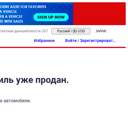
тактные данные
Новости СБТ
Русский
/
($) USD
Избранное
Войти / Зарегистрировать
ся
иль уже продан.
ые автомобили.