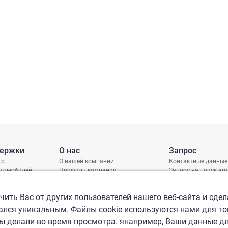
держки
О нас
Запрос
тр
О нашей компании
Контактные данные
втомобилей
Профиль компании
Запрос на поиск а
грамма защиты
Международные офисы
ениях
Политика КСО
ить Вас от других пользователей нашего веб-сайта и сдел
лся уникальным. Файлы cookie используются нами для то
вы делали во время просмотра. янапример, Ваши данные д