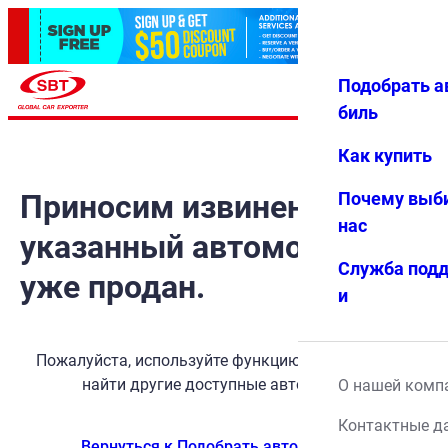
Подобрать а
Авториз
Избранн
Меню
ация
ое
биль
Как купить
Приносим извинения, но
Почему выб
нас
указанный автомобиль
Служба под
уже продан.
и
Пожалуйста, используйте функцию поиска, чтобы
найти другие доступные автомобили.
О нашей комп
Контактные д
Вернуться к Подобрать автомобиль