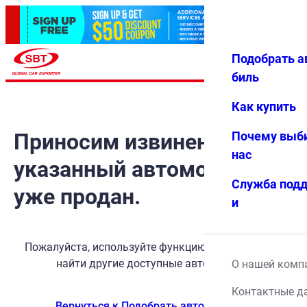
Подобрать а
Авториз
Избранн
Меню
ация
ое
биль
Как купить
Приносим извинения, но
Почему выб
нас
указанный автомобиль
Служба под
уже продан.
и
Пожалуйста, используйте функцию поиска, чтобы
найти другие доступные автомобили.
О нашей комп
Контактные д
Вернуться к Подобрать автомобиль