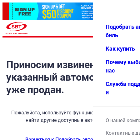
Подобрать а
Авториз
Избранн
Меню
ация
ое
биль
Как купить
Приносим извинения, но
Почему выб
нас
указанный автомобиль
Служба под
уже продан.
и
Пожалуйста, используйте функцию поиска, чтобы
найти другие доступные автомобили.
О нашей комп
Контактные д
Вернуться к Подобрать автомобиль