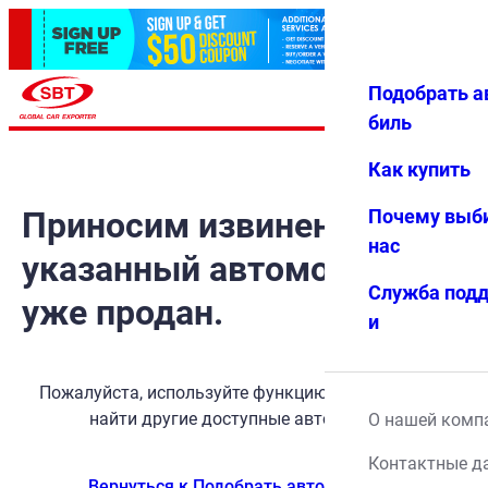
Подобрать а
Авториз
Избранн
Меню
ация
ое
биль
Как купить
Приносим извинения, но
Почему выб
нас
указанный автомобиль
Служба под
уже продан.
и
Пожалуйста, используйте функцию поиска, чтобы
найти другие доступные автомобили.
О нашей комп
Контактные д
Вернуться к Подобрать автомобиль