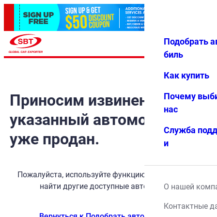
Подобрать а
Авториз
Избранн
Меню
ация
ое
биль
Как купить
Приносим извинения, но
Почему выб
нас
указанный автомобиль
Служба под
уже продан.
и
Пожалуйста, используйте функцию поиска, чтобы
найти другие доступные автомобили.
О нашей комп
Контактные д
Вернуться к Подобрать автомобиль