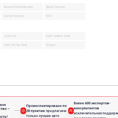
Around View Monitor
Back Camera
Corner Sensor
ESC
Just Low
Half Leather Seat
Side Lift Up Seat
Sloper
Более 600 экспертов-
кое
Проинспектировано по
консультантов
тво –
28 пунктам
предлагаем
исключительная поддер
только лучшие авто
сть!