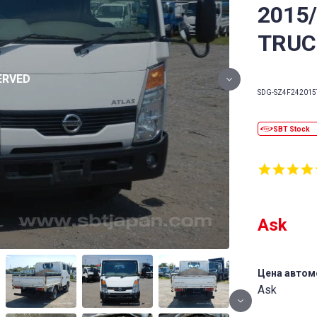
2015
TRUC
SDG-SZ4F24
2015
Ask
Цена автом
Ask