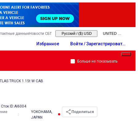
тактные данные
Новости СБТ
Русский
/
($) USD
Избранное
Войти / Зарегистрировать
ся
Больше не показывать
ATLAS TRUCK 1.15t W CAB
Сток ID:
AI6004
ение
YOKOHAMA,
Поделиться
:
JAPAN