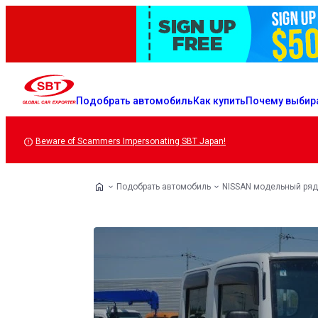
Подобрать автомобиль
Как купить
Почему выбир
Beware of Scammers Impersonating SBT Japan!
Подобрать автомобиль
NISSAN модельный ряд