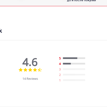
до и после покупки
k
4.6
5
4
4.6
3
star
2
rating
14 Reviews
1