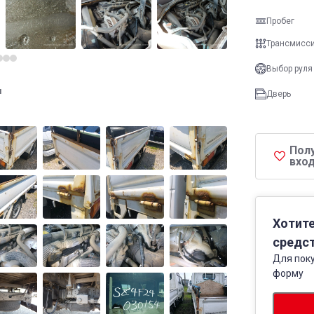
Пробег
Трансмисс
Выбор руля
и
Дверь
Пол
вход
Хотите
средст
Для поку
форму