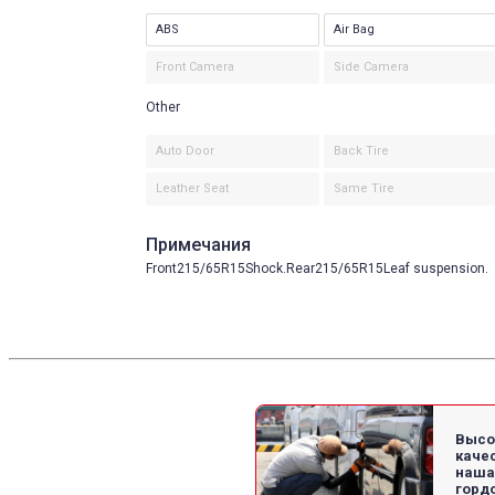
ABS
Air Bag
Front Camera
Side Camera
Other
Auto Door
Back Tire
Leather Seat
Same Tire
Примечания
Front215/65R15Shock.Rear215/65R15Leaf suspension.
Высо
качес
наша
гордо