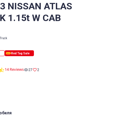
/3 NISSAN ATLAS
K 1.15t W CAB
Truck
4.6
14 Reviews
27
2
star
rating
обиля