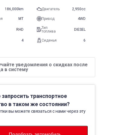
186,000km
Двигатель
2,950cc
ия
MT
Привод
4WD
Тип
RHD
DIESEL
топлива
4
Сиденья
6
учайте уведомления о скидках после
а в систему
 запросить транспортное
во в таком же состоянии?
пки вы можете связаться с нами через эту
Подобрать автомобиль