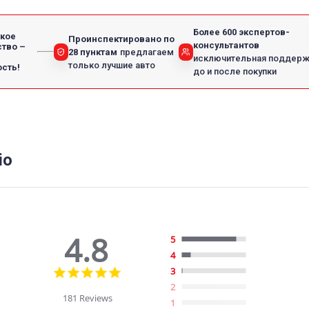
Более 600 экспертов-
кое
Проинспектировано по
консультантов
тво –
28 пунктам
предлагаем
исключительная поддер
только лучшие авто
сть!
до и после покупки
io
4.8
5
4
4.8
3
star
2
rating
181 Reviews
1