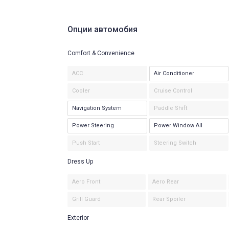
Опции автомобия
Comfort & Convenience
ACC
Air Conditioner
Cooler
Cruise Control
Navigation System
Paddle Shift
Power Steering
Power Window All
Push Start
Steering Switch
Dress Up
Aero Front
Aero Rear
Grill Guard
Rear Spoiler
Exterior