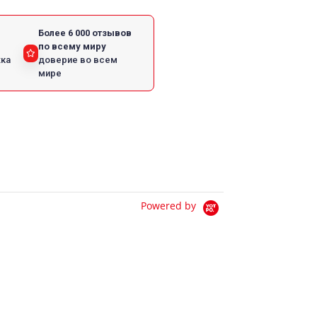
Более 6 000 отзывов
по всему миру
жка
доверие во всем
мире
Powered by