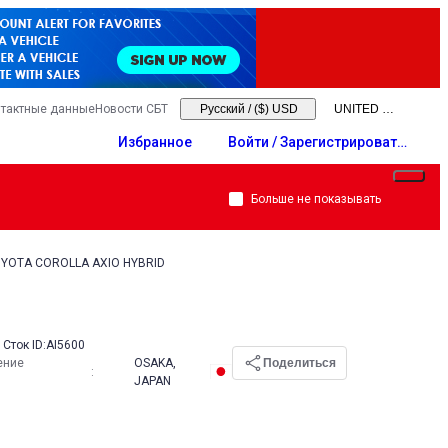
тактные данные
Новости СБТ
Русский
/
($) USD
Избранное
Войти / Зарегистрировать
ся
Больше не показывать
OYOTA COROLLA AXIO HYBRID
Сток ID:
AI5600
ение
OSAKA,
Поделиться
:
JAPAN