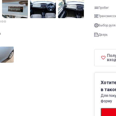
Пробег
Трансмисс
Выбор руля
и
Дверь
Пол
вход
Хотите
в тако
Для поку
форму