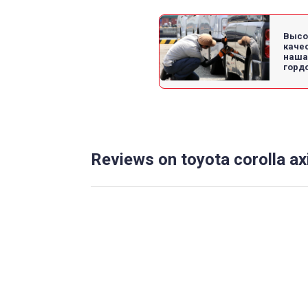
Высо
качес
наша
гордо
Reviews on toyota corolla ax