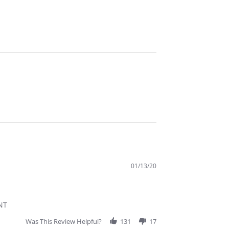
01/13/20
NT
Was This Review Helpful?
131
17