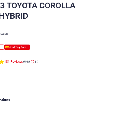
/3 TOYOTA COROLLA
 HYBRID
5
Sedan
4.8
181 Reviews
86
10
star
rating
обиля