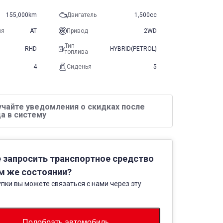
155,000km
Двигатель
1,500cc
ия
AT
Привод
2WD
Тип
RHD
HYBRID(PETROL)
топлива
4
Сиденья
5
учайте уведомления о скидках после
а в систему
 запросить транспортное средство
м же состоянии?
пки вы можете связаться с нами через эту
Подобрать автомобиль