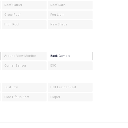
Roof Carrier
Roof Rails
Glass Roof
Fog Light
High Roof
New Shape
Around View Monitor
Back Camera
Corner Sensor
ESC
Just Low
Half Leather Seat
Side Lift Up Seat
Sloper