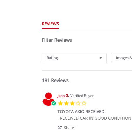
REVIEWS
Filter Reviews
Rating
Images &
181 Reviews
John G.
Verified Buyer
3.0
star
TOYOTA AXIO RECEIVED
rating
Review
review
I RECEIVED CAR IN GOOD CONDITIO
by
stating
'
John
TOYOTA
Share