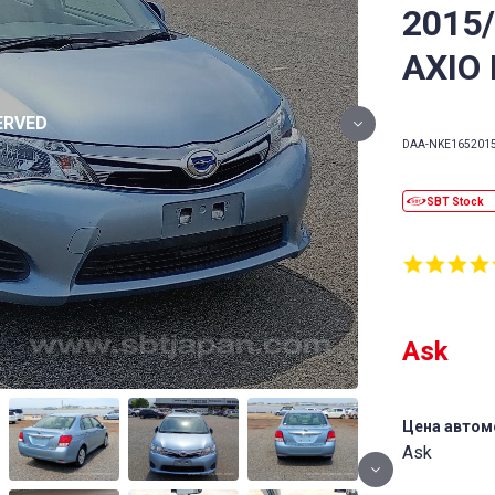
2015
AXIO
DAA-NKE165
201
Ask
Цена автом
Ask