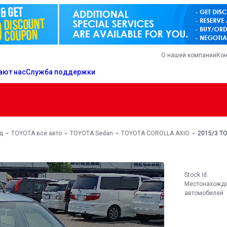
О нашей компании
Кон
ают нас
Служба поддержки
д
TOYOTA все авто
TOYOTA Sedan
TOYOTA COROLLA AXIO
2015/3 T
Stock Id:
Местонахожд
автомобилей