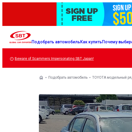
Подобрать автомобиль
Как купить
Почему выбир
Beware of Scammers Impersonating SBT Japan!
Подобрать автомобиль
TOYOTA модельный ря