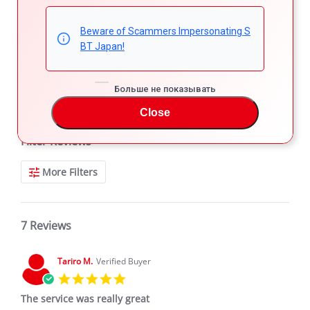
4.9
3
star
7 Reviews
2
rating
Beware of Scammers Impersonating S
1
BT Japan!
Больше не показывать
REVIEWS
Close
Filter Reviews
More Filters
7 Reviews
Tariro M.
Verified Buyer
5.0
star
The service was really great
rating