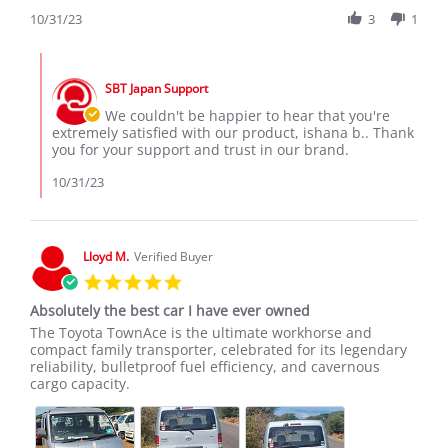
Share
31
received
Review
10/31/23
3
1
Oct
my
by
2023
ishana
Comments
b.
by
on
SBT Japan Support
Store
31
Owner
We couldn't be happier to hear that you're
Oct
on
extremely satisfied with our product, ishana b.. Thank
2023
Review
you for your support and trust in our brand.
by
ishana
10/31/23
b.
on
31
Oct
Lloyd M.
Verified Buyer
2023
5.0
star
Absolutely the best car I have ever owned
rating
Review
review
The Toyota TownAce is the ultimate workhorse and
by
stating
compact family transporter, celebrated for its legendary
Lloyd
Absolutely
reliability, bulletproof fuel efficiency, and cavernous
M.
the
cargo capacity.
on
best
8
car
Jun
I