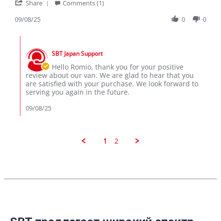
'
ROMIO
Good
Share
Comments (1)
Share
D.
Van
Review
09/08/25
0
0
on
by
8
ROMIO
Sep
Comments
D.
2025
by
on
SBT Japan Support
Store
8
Owner
Hello Romio, thank you for your positive
Sep
on
review about our van. We are glad to hear that you
2025
Review
are satisfied with your purchase. We look forward to
by
serving you again in the future.
ROMIO
D.
09/08/25
on
8
Sep
2025
1
2