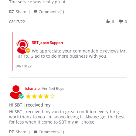
Review
review
The service was really great
by
stating
'
Tariro
The
Share
Comments (1)
Share
M.
service
Review
08/17/22
6
0
on
was
by
17
really
Tariro
Aug
great
Comments
M.
2022
by
on
SBT Japan Support
Store
17
Owner
We appreciate your commendable reviews Mr.
Aug
on
Tariro. Glad to to do more business with you.
2022
Review
by
08/18/22
Tariro
M.
on
17
ishana b.
Verified Buyer
Aug
4.0
2022
star
Hi SBT I received my
rating
Review
review
Hi SBT I received my van in great condition everything
by
stating
work thanx to you I'm soooo loving it. Alwayz get the best
ishana
Hi
for less when it come to SBT my #1 choice
b.
SBT
'
on
I
Share
Comments (1)