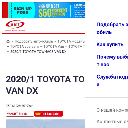
Подобрать 
Авториз
Избранн
Меню
ация
ое
обиль
Подобрать автомобиль
TOYOTA модельный ряд
Как купить
TOYOTA все авто
TOYOTA Van
TOYOTA TOWNACE VAN
2020/1 TOYOTA TOWNACE VAN DX
Почему выб
т нас
2020/1 TOYOTA TOWNACE
Служба под
и
VAN DX
DBF-S402M
2019
Van
О нашей комп
Контактные д