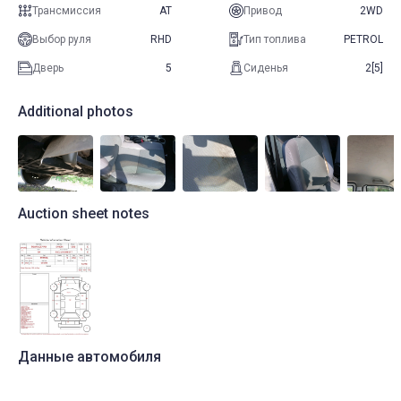
Трансмиссия
AT
Привод
2WD
Выбор руля
RHD
Тип топлива
PETROL
Дверь
5
Сиденья
2[5]
Additional photos
Auction sheet notes
Данные автомобиля