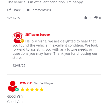
Review
review
The vehicle is in excellent condition. I'm happy.
by
stating
'
mhizha
The
Share
Comments (1)
Share
t.
vehicle
Review
12/02/25
0
0
on
is
by
2
in
mhizha
Dec
excellent
Comments
t.
2025
by
on
SBT Japan Support
Store
2
Owner
Hello Mhizha, we are delighted to hear that
Dec
on
you found the vehicle in excellent condition. We look
2025
Review
forward to assisting you with any future needs or
by
questions you may have. Thank you for choosing our
mhizha
store.
t.
on
12/03/25
2
Dec
2025
ROMIO D.
Verified Buyer
5.0
star
Good Van
rating
Review
review
Good Van
by
stating