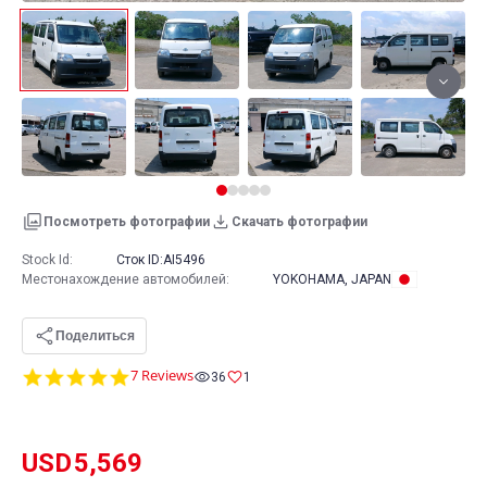
Посмотреть фотографии
Скачать фотографии
Stock Id:
Сток ID:
AI5496
Местонахождение автомобилей
:
YOKOHAMA, JAPAN
Поделиться
4.9
7 Reviews
36
1
star
rating
USD
5,569