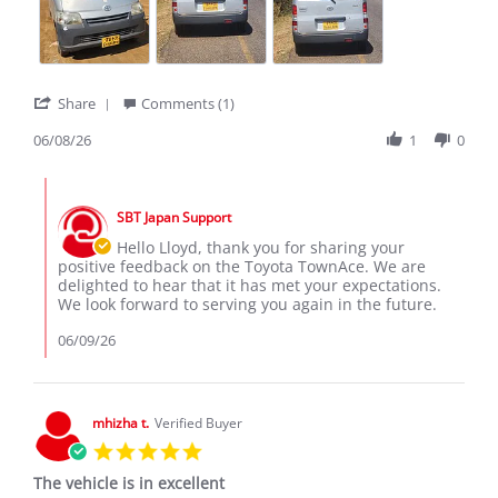
2026
have
ever
owned
'
Share
Comments (1)
Share
Review
06/08/26
1
0
by
Lloyd
Comments
M.
by
on
SBT Japan Support
Store
8
Owner
Hello Lloyd, thank you for sharing your
Jun
on
positive feedback on the Toyota TownAce. We are
2026
Review
delighted to hear that it has met your expectations.
by
We look forward to serving you again in the future.
Lloyd
M.
06/09/26
on
8
Jun
2026
mhizha t.
Verified Buyer
5.0
star
The vehicle is in excellent
rating