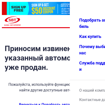
Подобрать а
Авториз
Избранн
Меню
ация
ое
биль
Как купить
Приносим извинения, но
Почему выб
нас
указанный автомобиль
Служба под
уже продан.
и
Пожалуйста, используйте функцию поиска, чтобы
найти другие доступные автомобили.
О нашей комп
Контактные д
Вернуться к Подобрать автомобиль