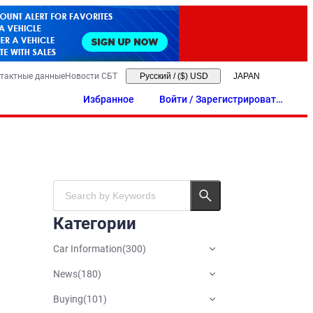
тактные данные
Новости СБТ
Русский
/
($) USD
Избранное
Войти / Зарегистрировать
ся
Категории
Car Information
(
300
)
News
(
180
)
Buying
(
101
)