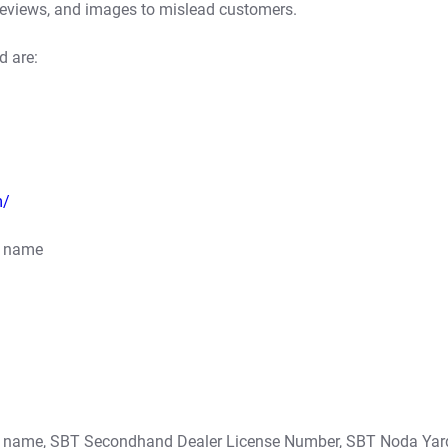
reviews, and images to mislead customers.
d are:
m/
s name
’s name, SBT Secondhand Dealer License Number, SBT Noda Yar