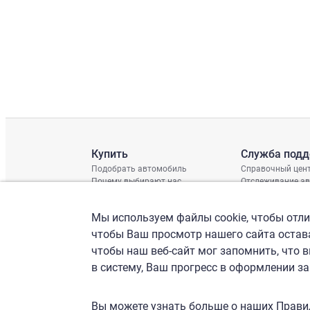
Купить
Служба под
Подобрать автомобиль
Справочный цен
Почему выбирают нас
Отслеживание а
Отзывы клиентов
Глобальная про
Отчет о поврежд
Мы используем файлы cookie, чтобы отлич
График доставки
Проверка шасси
чтобы Ваш просмотр нашего сайта остава
чтобы наш веб-сайт мог запомнить, что 
в систему, Ваш прогресс в оформлении за
Вы можете узнать больше о наших Прави
Правила пользов
политика конфиденциал
Политика рассмо