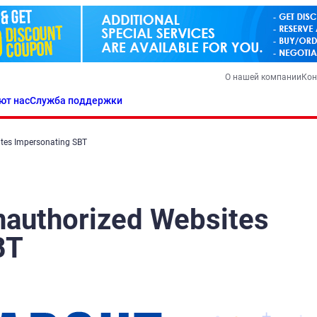
О нашей компании
Кон
ют нас
Служба поддержки
tes Impersonating SBT
nauthorized Websites
BT