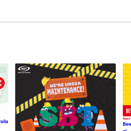
News
aila
Bew