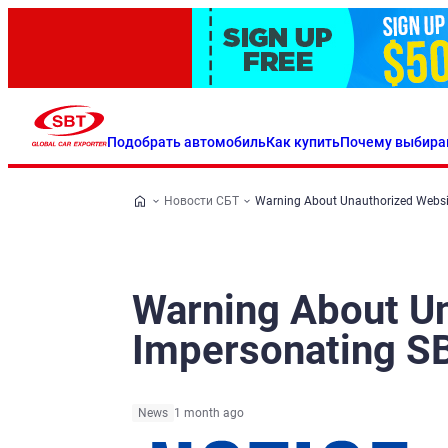
Подобрать автомобиль
Как купить
Почему выбира
Новости СБТ
Warning About Unauthorized Websi
Warning About U
Impersonating S
News
1 month ago