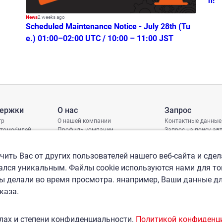
n!
News
2 weeks ago
Scheduled Maintenance Notice - July 28th (Tu
e.) 01:00–02:00 UTC / 10:00 – 11:00 JST
держки
О нас
Запрос
тр
О нашей компании
Контактные данные
втомобилей
Профиль компании
Запрос на поиск а
грамма защиты
Международные офисы
ениях
Политика КСО
ить Вас от других пользователей нашего веб-сайта и сдел
лся уникальным. Файлы cookie используются нами для то
вы делали во время просмотра. янапример, Ваши данные д
каза.
лах и степени конфиденциальности.
Политикой конфиденц
трения пре
Основные правила, касаемые антиобщественных о
Контроль безопасности