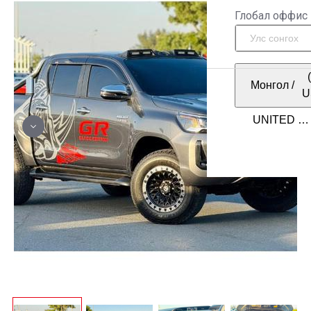
Глобал оффис
Монгол
/
U