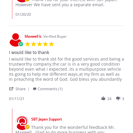
Jan
on
However We have sent you a separate email.
2020
Review
by
01/20/20
Sospeter
M.
on
18
Maxwell k.
Verified Buyer
Jan
5.0
2020
star
I would like to thank
rating
Review
review
I would like to thank sbt for the good services and being a
by
stating
trustworthy company.the car is in a very good condition
Maxwell
I
beyond even what i expected .its a multipurpose vehicle
k.
would
its going to help me different ways,at my firm as well as
on
like
in preaching the word of God. God bless you abundantly
11
to
'
Jan
thank
Share
Comments (1)
Share
2021
Review
01/11/21
24
3
by
Maxwell
Comments
k.
by
on
SBT Japan Support
Store
11
Owner
Thank you for the wonderful feedback Mr.
Jan
on
Maxwell.. Glad to do more business with you.