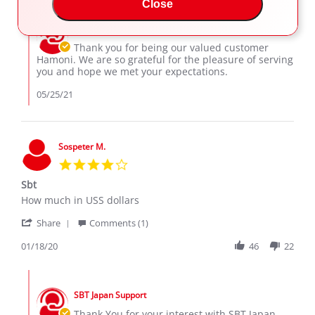
Hamoni
May
brand
Close
Comments
A.
2021
new.
by
on
SBT Japan Support
Store
24
Owner
Thank you for being our valued customer
May
on
Hamoni. We are so grateful for the pleasure of serving
2021
Review
you and hope we met your expectations.
by
Hamoni
05/25/21
A.
on
24
May
Sospeter M.
2021
4.0
star
Sbt
rating
Review
review
How much in USS dollars
by
stating
'
Sospeter
Sbt
Share
Comments (1)
Share
M.
Review
01/18/20
46
22
on
by
18
Sospeter
Jan
Comments
M.
2020
by
on
SBT Japan Support
Store
18
Owner
Thank You for your interest with SBT Japan.