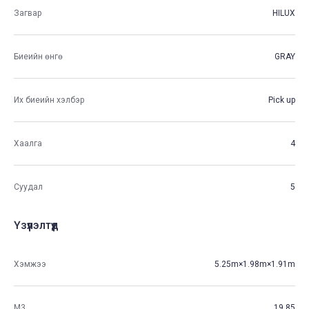
Загвар
HILUX
Биеийн өнгө
GRAY
Их биеийн хэлбэр
Pick up
Хаалга
4
Суудал
5
Үзүүлэлтүүд
Хэмжээ
5.25m×1.98m×1.91m
М3
19.85