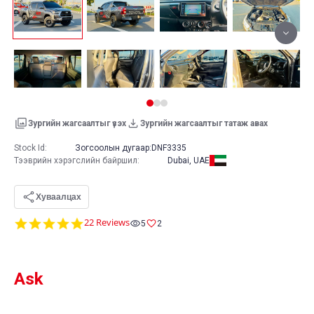
Зургийн жагсаалтыг үзэх
Зургийн жагсаалтыг татаж авах
Stock Id:
Зогсоолын дугаар:
DNF3335
Тээврийн хэрэгслийн байршил
:
Dubai, UAE
Хуваалцах
4.8
22 Reviews
5
2
star
rating
Ask