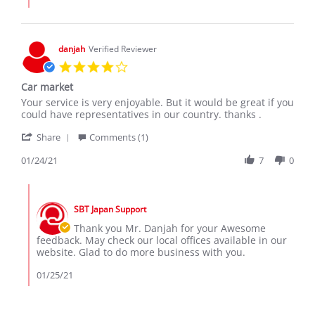
JURUA
I.
on
16
danjah
Verified Reviewer
May
4.0
2023
star
Car market
rating
Review
review
Your service is very enjoyable. But it would be great if you
by
stating
could have representatives in our country. thanks .
danjah
Car
'
on
market
Share
Comments (1)
Share
24
Review
01/24/21
7
0
Jan
by
2021
danjah
Comments
on
by
24
SBT Japan Support
Store
Jan
Owner
Thank you Mr. Danjah for your Awesome
2021
on
feedback. May check our local offices available in our
Review
website. Glad to do more business with you.
by
danjah
01/25/21
on
24
Jan