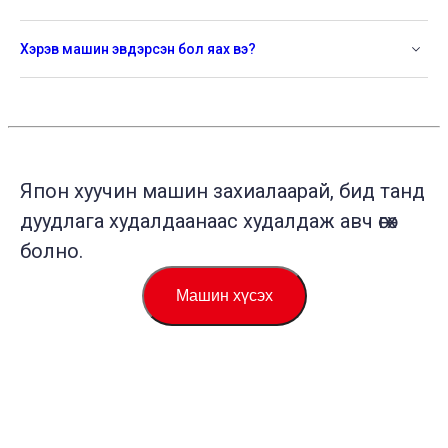
Хэрэв машин эвдэрсэн бол яах вэ?
Япон хуучин машин захиалаарай, бид танд
дуудлага худалдаанаас худалдаж авч өгөх
болно.
Машин хүсэх