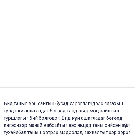
Бид таныг вэб сайтын бусад хэрэглэгчдээс ялгахын
тулд күүки ашигладаг бөгөөд танд өвөрмөц хайлтын
туршлагыг бий болгодог. Бид күүки ашигладаг бөгөөд
ингэснээр манай вэбсайтыг үзэх явцад таны хийсэн зүйл,
тухайлбал таны нэвтрэх мэдээлэл, захиалгыг хэр зэрэг