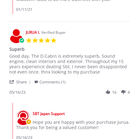
2021
Review
by
01/11/21
Maxwell
k.
on
11
JURUA I.
Verified Buyer
Jan
5.0
2021
star
Superb
rating
Review
review
Good day, The D.Cabin is extremely superb, Sound
by
stating
engine, clean interiors and exterior. Throughout my 15
JURUA
Superb
years experience dealing Sbt, I never been disappointed
I.
not even once. thnx looking to my purchase
on
'
16
Share
Comments (1)
Share
May
Review
05/16/23
16
4
2023
by
JURUA
Comments
I.
by
on
SBT Japan Support
Store
16
Owner
Hope you are happy with your purchase Jurua.
May
on
Thank you for being a valued customer!
2023
Review
by
05/16/23