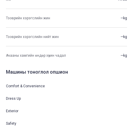
Тээврийн хэрэгслийн жин
—kg
Тээврийн хэрэгслийн нийт жин
—kg
Ачааны хамгийн өндөр хүчин чадал
—kg
Машины тоноглол опшион
Comfort & Convenience
Dress Up
Exterior
Safety