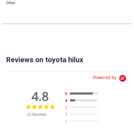
Other
Reviews on toyota hilux
Powered by
4.8
5
4
4.8
3
star
22 Reviews
2
rating
1