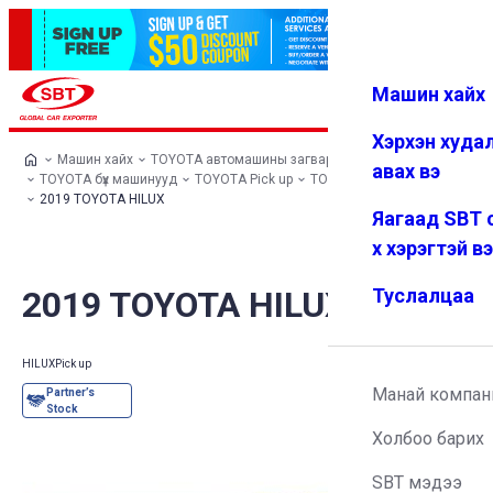
Машин хайх
Нэвтрэх
Дуртай
Цэс
Хэрхэн худа
Машин хайх
TOYOTA автомашины загварууд
авах вэ
TOYOTA бүх машинууд
TOYOTA Pick up
TOYOTA HILUX
2019 TOYOTA HILUX
Яагаад SBT 
х хэрэгтэй в
2019 TOYOTA HILUX
Туслалцаа
HILUX
Pick up
Манай компан
Холбоо барих
SBT мэдээ