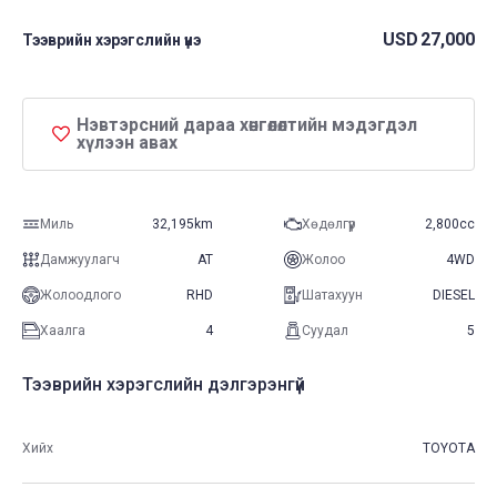
USD
27,000
Тээврийн хэрэгслийн үнэ
Нэвтэрсний дараа хөнгөлөлтийн мэдэгдэл
хүлээн авах
Миль
32,195km
Хөдөлгүүр
2,800cc
Дамжуулагч
AT
Жолоо
4WD
Жолоодлого
RHD
Шатахуун
DIESEL
Хаалга
4
Суудал
5
Тээврийн хэрэгслийн дэлгэрэнгүй
Хийх
TOYOTA