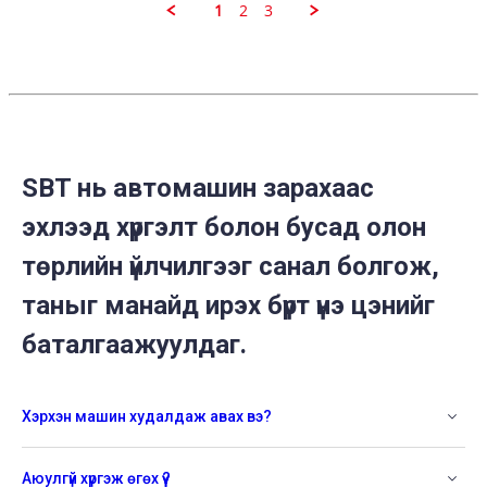
2021
1
2
3
SBT нь автомашин зарахаас
эхлээд хүргэлт болон бусад олон
төрлийн үйлчилгээг санал болгож,
таныг манайд ирэх бүрт үнэ цэнийг
баталгаажуулдаг.
Хэрхэн машин худалдаж авах вэ?
Аюулгүй хүргэж өгөх үү?