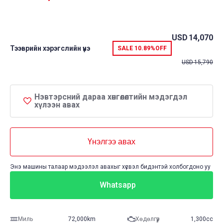
USD
14,070
Тээврийн хэрэгслийн үнэ
SALE
10.89%
OFF
USD
15,790
Нэвтэрсний дараа хөнгөлөлтийн мэдэгдэл
хүлээн авах
Үнэлгээ авах
Энэ машины талаар мэдээлэл авахыг хүсвэл бидэнтэй холбогдоно уу
Whatsapp
Миль
72,000km
Хөдөлгүүр
1,300cc