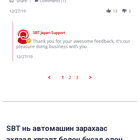
'
on
the
Share
Comments (1)
Share
27
good
Review
12/27/19
13
3
Dec
service
by
2019
RONO
Comments
J.
by
on
SBT Japan Support
Store
27
Owner
Thank you for your awesome feedback, it's our
Dec
on
pleasure doing business with you.
2019
Review
by
12/27/19
RONO
J.
on
27
1
2
3
Dec
2019
SBT нь автомашин зарахаас
эхлээд хүргэлт болон бусад олон