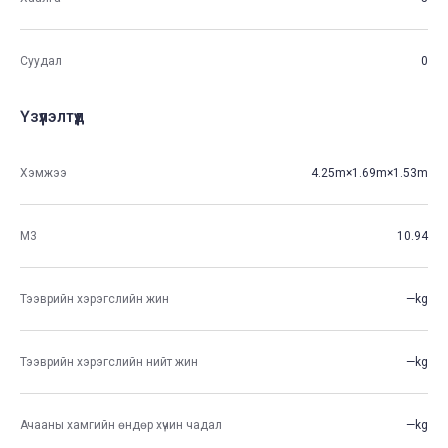
Суудал
0
Үзүүлэлтүүд
Хэмжээ
4.25m×1.69m×1.53m
М3
10.94
Тээврийн хэрэгслийн жин
—kg
Тээврийн хэрэгслийн нийт жин
—kg
Ачааны хамгийн өндөр хүчин чадал
—kg