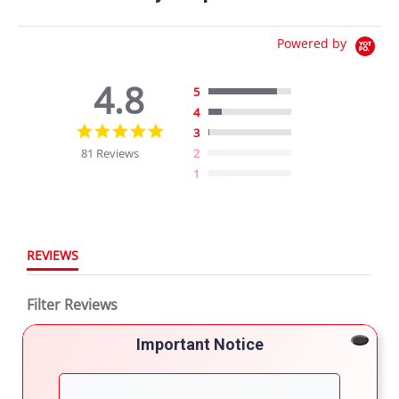
Powered by
4.8
5
4
4.8
3
star
81 Reviews
2
rating
1
REVIEWS
Filter Reviews
Important Notice
More Filters