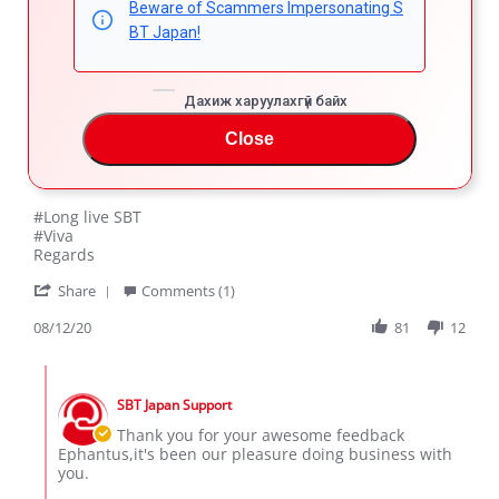
Beware of Scammers Impersonating S
81 Reviews
BT Japan!
EPHANTUS K.
Verified Buyer
5.0
Дахиж харуулахгүй байх
star
TOYOTA PROBOX
rating
Close
Review
review
The car is just amazing. Long live SBT. I will trade with
by
stating
SBT because of their quality and speedy services.
EPHANTUS
TOYOTA
K.
PROBOX
#Long live SBT
on
#Viva
12
Regards
Aug
'
2020
Share
Comments (1)
Share
Review
08/12/20
81
12
by
EPHANTUS
Comments
K.
by
on
SBT Japan Support
Store
12
Owner
Thank you for your awesome feedback
Aug
on
Ephantus,it's been our pleasure doing business with
2020
Review
you.
by