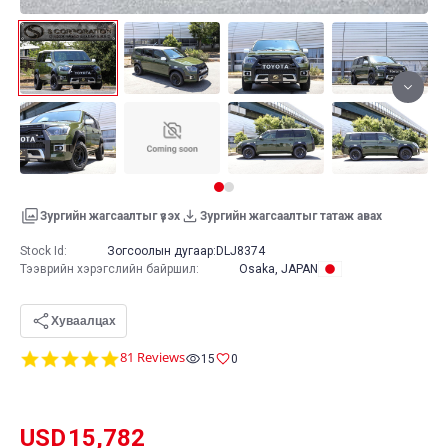
Зургийн жагсаалтыг үзэх
Зургийн жагсаалтыг татаж авах
Stock Id:
Зогсоолын дугаар:
DLJ8374
Тээврийн хэрэгслийн байршил
:
Osaka, JAPAN
Хуваалцах
4.8
81 Reviews
15
0
star
rating
USD
15,782