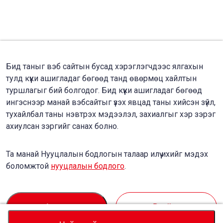
Бид таныг вэб сайтын бусад хэрэглэгчдээс ялгахын
тулд күүки ашигладаг бөгөөд танд өвөрмөц хайлтын
туршлагыг бий болгодог. Бид күүки ашигладаг бөгөөд
ингэснээр манай вэбсайтыг үзэх явцад таны хийсэн зүйл,
тухайлбал таны нэвтрэх мэдээлэл, захиалгыг хэр зэрэг
ахиулсан зэргийг санах болно.
Та манай Нууцлалын бодлогын талаар илүү ихийг мэдэх
боломжтой
нууцлалын бодлого
.
Accept
Decline