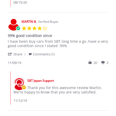
EPHANTUS
08/15/20
K.
on
12
Aug
MARTIN B.
Verified Buyer
2020
4.0
star
99% good condition since
rating
Review
review
I have been buy cars from SBT long time a go ,have a very
by
stating
good condition since I stated .99%
MARTIN
99%
'
B.
good
Share
Comments (1)
Share
on
condition
Review
11/09/19
20
3
9
since
by
Nov
MARTIN
2019
Comments
B.
by
on
SBT Japan Support
Store
9
Owner
Thank you for this awesome review Martin.
Nov
on
We're happy to know that you are very satisfied.
2019
Review
by
11/12/19
MARTIN
B.
on