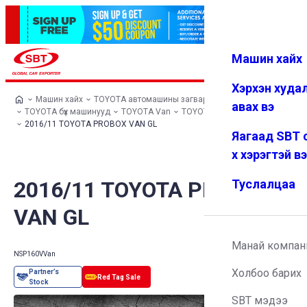
Машин хайх
Нэвтрэх
Дуртай
Цэс
Хэрхэн худа
Машин хайх
TOYOTA автомашины загварууд
авах вэ
TOYOTA бүх машинууд
TOYOTA Van
TOYOTA PROBOX VAN
2016/11 TOYOTA PROBOX VAN GL
Яагаад SBT 
х хэрэгтэй в
2016/11 TOYOTA PROBOX
Туслалцаа
VAN GL
Манай компан
NSP160V
Van
Холбоо барих
SBT мэдээ