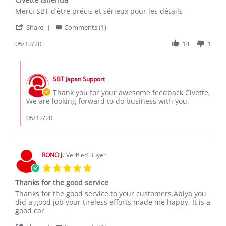
rating
Review
review
Merci SBT d’être précis et sérieux pour les détails
by
stating
'
Civette
Civette
Share
Comments (1)
Share
T.
tshenda
Review
05/12/20
14
1
on
by
12
Civette
May
Comments
T.
2020
by
on
SBT Japan Support
Store
12
Owner
Thank you for your awesome feedback Civette,
May
on
We are looking forward to do business with you.
2020
Review
by
05/12/20
Civette
T.
on
12
RONO J.
Verified Buyer
May
5.0
2020
star
Thanks for the good service
rating
Review
review
Thanks for the good service to your customers.Abiya you
by
stating
did a good job your tireless efforts made me happy. It is a
RONO
Thanks
good car
J.
for