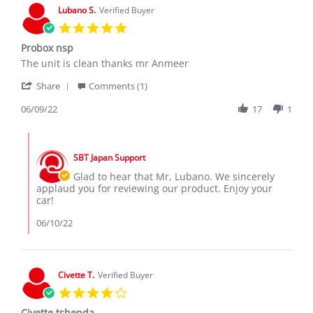
9
Lubano S.
Verified Buyer
Nov
5.0
2019
star
Probox nsp
rating
Review
review
The unit is clean thanks mr Anmeer
by
stating
'
Lubano
Probox
Share
Comments (1)
Share
S.
nsp
Review
06/09/22
17
1
on
by
9
Lubano
Jun
Comments
S.
2022
by
on
SBT Japan Support
Store
9
Owner
Glad to hear that Mr, Lubano. We sincerely
Jun
on
applaud you for reviewing our product. Enjoy your
2022
Review
car!
by
Lubano
06/10/22
S.
on
9
Jun
Civette T.
Verified Buyer
2022
4.0
star
Civette tshenda