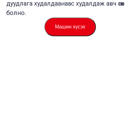
дуудлага худалдаанаас худалдаж авч өгөх
болно.
Машин хүсэх