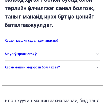
төрлийн үйлчилгээг санал болгож,
таныг манайд ирэх бүрт үнэ цэнийг
баталгаажуулдаг.
Хэрхэн машин худалдаж авах вэ?
Аюулгүй хүргэж өгөх үү?
Хэрэв машин эвдэрсэн бол яах вэ?
Япон хуучин машин захиалаарай, бид танд