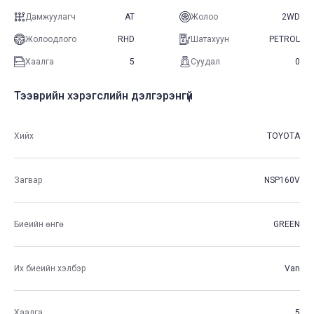
Дамжуулагч
AT
Жолоо
2WD
Жолоодлого
RHD
Шатахуун
PETROL
Хаалга
5
Суудал
0
Тээврийн хэрэгслийн дэлгэрэнгүй
Хийх
TOYOTA
Загвар
NSP160V
Биеийн өнгө
GREEN
Их биеийн хэлбэр
Van
Хаалга
5