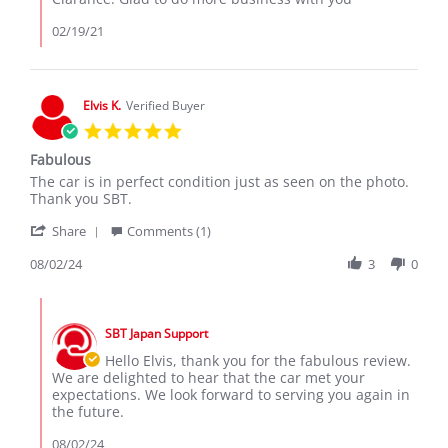
2021
Review
by
02/19/21
Clarance
S.
on
19
Elvis K.
Verified Buyer
Feb
5.0
2021
star
Fabulous
rating
Review
review
The car is in perfect condition just as seen on the photo.
by
stating
Thank you SBT.
Elvis
Fabulous
'
K.
Share
Comments (1)
Share
on
Review
08/02/24
3
0
2
by
Aug
Elvis
2024
Comments
K.
by
on
SBT Japan Support
Store
2
Owner
Hello Elvis, thank you for the fabulous review.
Aug
on
We are delighted to hear that the car met your
2024
Review
expectations. We look forward to serving you again in
by
the future.
Elvis
K.
08/02/24