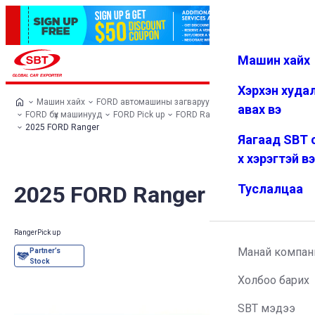
Машин хайх
Нэвтрэх
Дуртай
Цэс
Хэрхэн худа
Машин хайх
FORD автомашины загварууд
авах вэ
FORD бүх машинууд
FORD Pick up
FORD Ranger
2025 FORD Ranger
Яагаад SBT 
х хэрэгтэй в
2025 FORD Ranger
Туслалцаа
Ranger
Pick up
Манай компан
Холбоо барих
SBT мэдээ