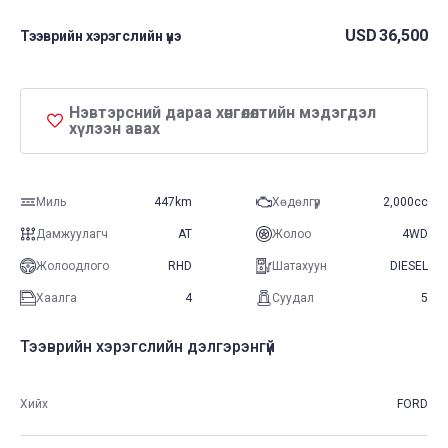
USD
36,500
Тээврийн хэрэгслийн үнэ
Нэвтэрсний дараа хөнгөлөлтийн мэдэгдэл
хүлээн авах
Миль
447km
Хөдөлгүүр
2,000cc
Дамжуулагч
AT
Жолоо
4WD
Жолоодлого
RHD
Шатахуун
DIESEL
Хаалга
4
Суудал
5
Тээврийн хэрэгслийн дэлгэрэнгүй
Хийх
FORD