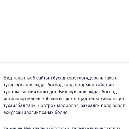
Бид таныг вэб сайтын бусад хэрэглэгчдээс ялгахын
тулд күүки ашигладаг бөгөөд танд өвөрмөц хайлтын
туршлагыг бий болгодог. Бид күүки ашигладаг бөгөөд
ингэснээр манай вэбсайтыг үзэх явцад таны хийсэн зүйл,
тухайлбал таны нэвтрэх мэдээлэл, захиалгыг хэр зэрэг
ахиулсан зэргийг санах болно.
Та манай Нууцлалын бодлогын талаар илүү ихийг мэдэх