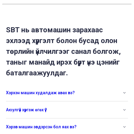
2026
SBT нь автомашин зарахаас
эхлээд хүргэлт болон бусад олон
төрлийн үйлчилгээг санал болгож,
таныг манайд ирэх бүрт үнэ цэнийг
баталгаажуулдаг.
Хэрхэн машин худалдаж авах вэ?
Аюулгүй хүргэж өгөх үү?
Хэрэв машин эвдэрсэн бол яах вэ?