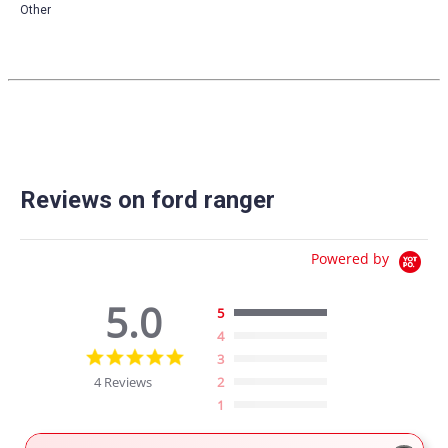
Other
Reviews on ford ranger
Powered by
5.0
5
4
5.0
3
star
4 Reviews
2
rating
1