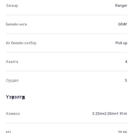
Загвар
Ranger
Биеийн өнгө
GRAY
Их биеийн хэлбэр
Pick up
Хаалга
4
Суудал
5
Үзүүлэлтүүд
Хэмжээ
5.25m×2.05m×1.91m
М3
20.56