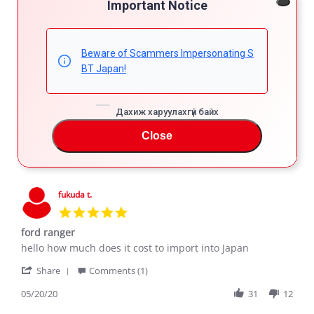
Important Notice
REVIEWS
Beware of Scammers Impersonating S
BT Japan!
Filter Reviews
More Filters
Дахиж харуулахгүй байх
Close
4 Reviews
fukuda t.
5.0
star
ford ranger
rating
Review
review
hello how much does it cost to import into Japan
by
stating
'
fukuda
ford
Share
Comments (1)
Share
t.
ranger
Review
05/20/20
31
12
on
by
20