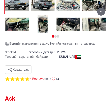
Зургийн жагсаалтыг үзэх
Зургийн жагсаалтыг татаж авах
Stock Id:
Зогсоолын дугаар:
DFP8226
Тээврийн хэрэгслийн байршил
:
DUBAI, UAE
Хуваалцах
5.0
4 Reviews
16
14
star
rating
Ask