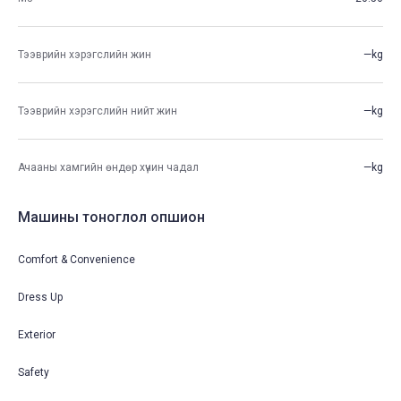
Тээврийн хэрэгслийн жин
—kg
Тээврийн хэрэгслийн нийт жин
—kg
Ачааны хамгийн өндөр хүчин чадал
—kg
Машины тоноглол опшион
Comfort & Convenience
Dress Up
Exterior
Safety