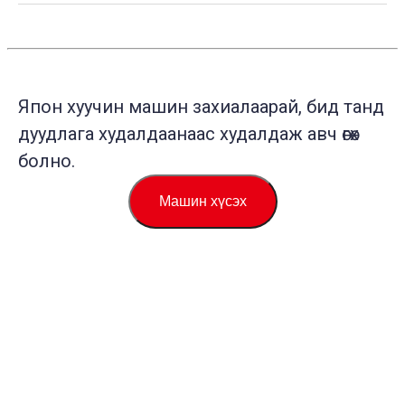
Япон хуучин машин захиалаарай, бид танд
дуудлага худалдаанаас худалдаж авч өгөх
болно.
Машин хүсэх