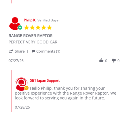
on
2
Aug
2024
Philip K.
Verified Buyer
5.0
star
RANGE ROVER RAPTOR
rating
Review
review
PERFECT VERY GOOD CAR
by
stating
'
Philip
RANGE
Share
Comments (1)
Share
K.
ROVER
Review
07/27/26
0
0
on
RAPTOR
by
27
Philip
Jul
Comments
K.
2026
by
on
SBT Japan Support
Store
27
Owner
Hello Philip, thank you for sharing your
Jul
on
positive experience with the Range Rover Raptor. We
2026
Review
look forward to serving you again in the future.
by
Philip
07/28/26
K.
on
27
Jul