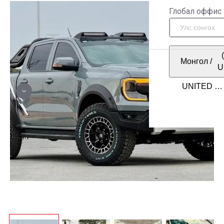
Глобал оффис
Монгол
/
U