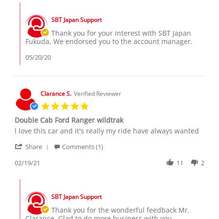
fukuda
May
Comments
t.
2020
by
on
SBT Japan Support
Store
20
Owner
Thank you for your interest with SBT Japan
May
on
Fukuda, We endorsed you to the account manager.
2020
Review
by
05/20/20
fukuda
t.
on
20
Clarance S.
Verified Reviewer
May
5.0
2020
star
Double Cab Ford Ranger wildtrak
rating
Review
review
l love this car and it's really my ride have always wanted
by
stating
'
Clarance
Double
Share
Comments (1)
Share
S.
Cab
Review
02/19/21
11
2
on
Ford
by
19
Ranger
Clarance
Feb
wildtrak
Comments
S.
2021
by
on
SBT Japan Support
Store
19
Owner
Thank you for the wonderful feedback Mr.
Feb
on
Clarance. Glad to do more business with you