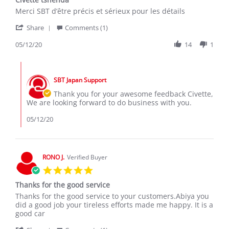
rating
Review
review
Merci SBT d’être précis et sérieux pour les détails
by
stating
'
Civette
Civette
Share
Comments (1)
Share
T.
tshenda
Review
05/12/20
14
1
on
by
12
Civette
May
Comments
T.
2020
by
on
SBT Japan Support
Store
12
Owner
Thank you for your awesome feedback Civette,
May
on
We are looking forward to do business with you.
2020
Review
by
05/12/20
Civette
T.
on
12
RONO J.
Verified Buyer
May
5.0
2020
star
Thanks for the good service
rating
Review
review
Thanks for the good service to your customers.Abiya you
by
stating
did a good job your tireless efforts made me happy. It is a
RONO
Thanks
good car
J.
for