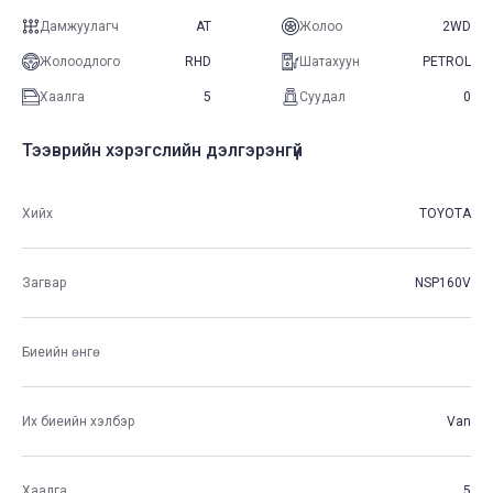
Дамжуулагч
AT
Жолоо
2WD
Жолоодлого
RHD
Шатахуун
PETROL
Хаалга
5
Суудал
0
Тээврийн хэрэгслийн дэлгэрэнгүй
Хийх
TOYOTA
Загвар
NSP160V
Биеийн өнгө
Их биеийн хэлбэр
Van
Хаалга
5