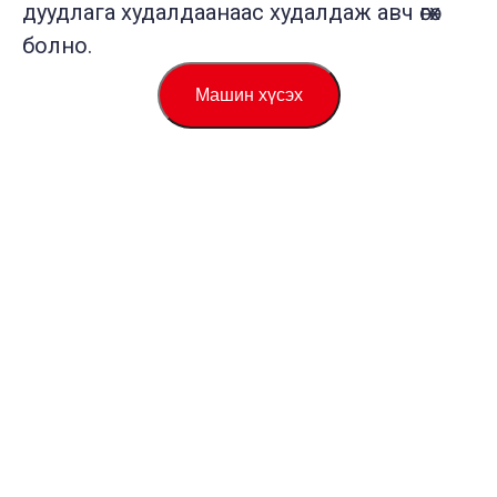
дуудлага худалдаанаас худалдаж авч өгөх
болно.
Машин хүсэх