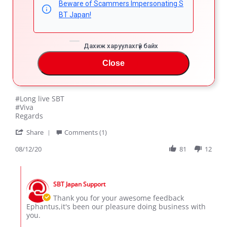
Beware of Scammers Impersonating S
81 Reviews
BT Japan!
EPHANTUS K.
Verified Buyer
5.0
Дахиж харуулахгүй байх
star
TOYOTA PROBOX
rating
Close
Review
review
The car is just amazing. Long live SBT. I will trade with
by
stating
SBT because of their quality and speedy services.
EPHANTUS
TOYOTA
K.
PROBOX
#Long live SBT
on
#Viva
12
Regards
Aug
'
2020
Share
Comments (1)
Share
Review
08/12/20
81
12
by
EPHANTUS
Comments
K.
by
on
SBT Japan Support
Store
12
Owner
Thank you for your awesome feedback
Aug
on
Ephantus,it's been our pleasure doing business with
2020
Review
you.
by