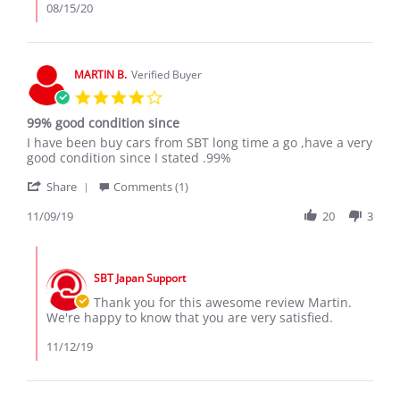
EPHANTUS
08/15/20
K.
on
12
Aug
MARTIN B.
Verified Buyer
2020
4.0
star
99% good condition since
rating
Review
review
I have been buy cars from SBT long time a go ,have a very
by
stating
good condition since I stated .99%
MARTIN
99%
'
B.
good
Share
Comments (1)
Share
on
condition
Review
11/09/19
20
3
9
since
by
Nov
MARTIN
2019
Comments
B.
by
on
SBT Japan Support
Store
9
Owner
Thank you for this awesome review Martin.
Nov
on
We're happy to know that you are very satisfied.
2019
Review
by
11/12/19
MARTIN
B.
on