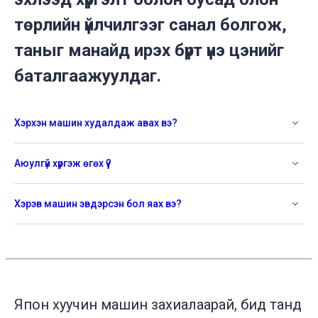
төрлийн үйлчилгээг санал болгож,
таныг манайд ирэх бүрт үнэ цэнийг
баталгаажуулдаг.
Хэрхэн машин худалдаж авах вэ?
Аюулгүй хүргэж өгөх үү?
Хэрэв машин эвдэрсэн бол яах вэ?
Япон хуучин машин захиалаарай, бид танд