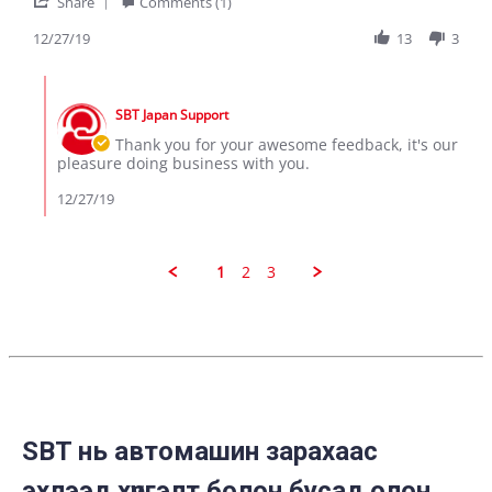
'
on
the
Share
Comments (1)
Share
27
good
Review
12/27/19
13
3
Dec
service
by
2019
RONO
Comments
J.
by
on
SBT Japan Support
Store
27
Owner
Thank you for your awesome feedback, it's our
Dec
on
pleasure doing business with you.
2019
Review
by
12/27/19
RONO
J.
on
27
1
2
3
Dec
2019
SBT нь автомашин зарахаас
эхлээд хүргэлт болон бусад олон