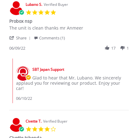
9
Lubano S.
Verified Buyer
Nov
5.0
2019
star
Probox nsp
rating
Review
review
The unit is clean thanks mr Anmeer
by
stating
'
Lubano
Probox
Share
Comments (1)
Share
S.
nsp
Review
06/09/22
17
1
on
by
9
Lubano
Jun
Comments
S.
2022
by
on
SBT Japan Support
Store
9
Owner
Glad to hear that Mr, Lubano. We sincerely
Jun
on
applaud you for reviewing our product. Enjoy your
2022
Review
car!
by
Lubano
06/10/22
S.
on
9
Jun
Civette T.
Verified Buyer
2022
4.0
star
Civette tshenda