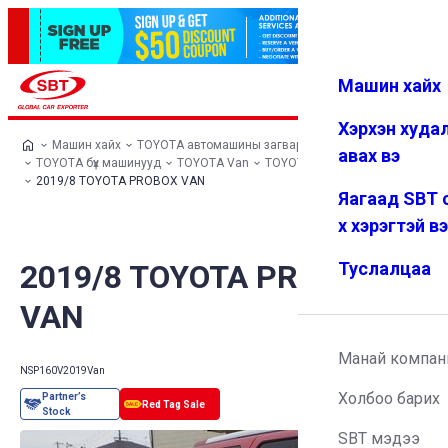
Машин хайх
Нэвтрэх
Дуртай
Цэс
Хэрхэн худа
Машин хайх
TOYOTA автомашины загварууд
авах вэ
TOYOTA бүх машинууд
TOYOTA Van
TOYOTA PROBOX VAN
2019/8 TOYOTA PROBOX VAN
Яагаад SBT 
х хэрэгтэй в
2019/8 TOYOTA PROBOX
Туслалцаа
VAN
Манай компан
NSP160V
2019
Van
Холбоо барих
SBT мэдээ