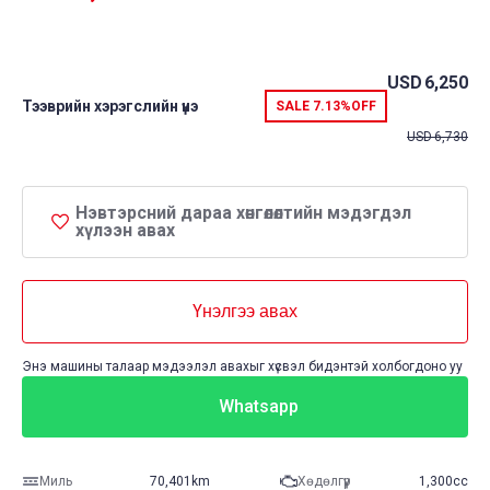
USD
6,250
Тээврийн хэрэгслийн үнэ
SALE
7.13%
OFF
USD
6,730
Нэвтэрсний дараа хөнгөлөлтийн мэдэгдэл
хүлээн авах
Үнэлгээ авах
Энэ машины талаар мэдээлэл авахыг хүсвэл бидэнтэй холбогдоно уу
Whatsapp
Миль
70,401km
Хөдөлгүүр
1,300cc