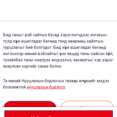
Бид таныг вэб сайтын бусад хэрэглэгчдээс ялгахын
тулд күүки ашигладаг бөгөөд танд өвөрмөц хайлтын
туршлагыг бий болгодог. Бид күүки ашигладаг бөгөөд
ингэснээр манай вэбсайтыг үзэх явцад таны хийсэн зүйл,
тухайлбал таны нэвтрэх мэдээлэл, захиалгыг хэр зэрэг
ахиулсан зэргийг санах болно.
Та манай Нууцлалын бодлогын талаар илүү ихийг мэдэх
боломжтой
нууцлалын бодлого
.
Accept
Decline