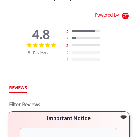
Powered by
4.8
5
4
4.8
3
star
81 Reviews
2
rating
1
REVIEWS
Filter Reviews
Important Notice
More Filters