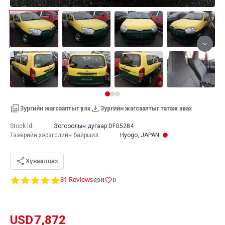
Зургийн жагсаалтыг үзэх
Зургийн жагсаалтыг татаж авах
Stock Id:
Зогсоолын дугаар:
DFG5284
Тээврийн хэрэгслийн байршил
:
Hyogo, JAPAN
Хуваалцах
4.8
81 Reviews
8
0
star
rating
USD
7,872