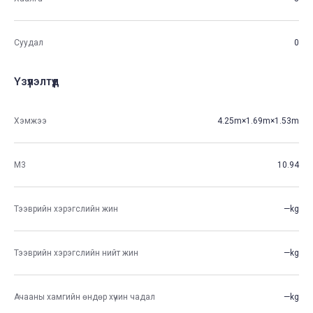
Суудал
0
Үзүүлэлтүүд
Хэмжээ
4.25m×1.69m×1.53m
М3
10.94
Тээврийн хэрэгслийн жин
—kg
Тээврийн хэрэгслийн нийт жин
—kg
Ачааны хамгийн өндөр хүчин чадал
—kg