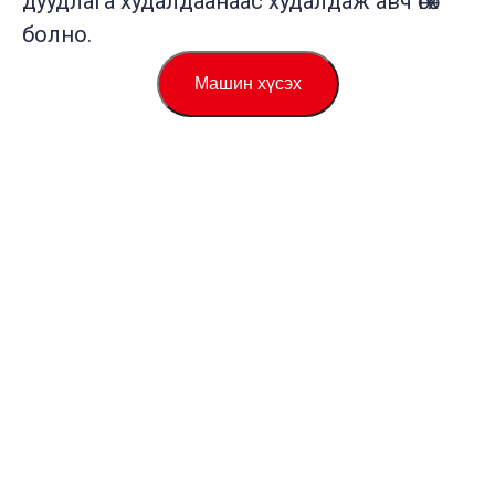
дуудлага худалдаанаас худалдаж авч өгөх
болно.
Машин хүсэх