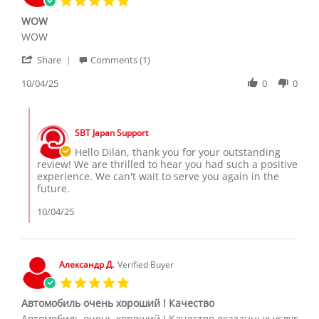
star
WOW
rating
Review
review
WOW
by
stating
'
Dilan
WOW
Share
Comments (1)
Share
K.
Review
10/04/25
0
0
on
by
4
Dilan
Oct
Comments
K.
2025
by
on
SBT Japan Support
Store
4
Owner
Hello Dilan, thank you for your outstanding
Oct
on
review! We are thrilled to hear you had such a positive
2025
Review
experience. We can't wait to serve you again in the
by
future.
Dilan
K.
10/04/25
on
4
Oct
2025
Александр Д.
Verified Buyer
5.0
star
Автомобиль очень хороший ! Качество
rating
Review
review
Автомобиль очень хороший ! Качество оказанных услуг