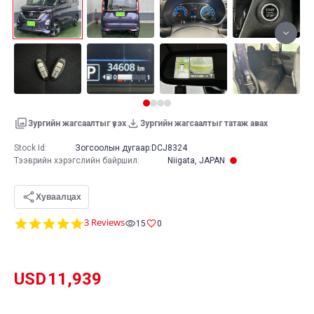
Зургийн жагсаалтыг үзэх
Зургийн жагсаалтыг татаж авах
Stock Id:
Зогсоолын дугаар:
DCJ8324
Тээврийн хэрэгслийн байршил
:
Niigata, JAPAN
Хуваалцах
5.0
3 Reviews
15
0
star
rating
USD
11,939