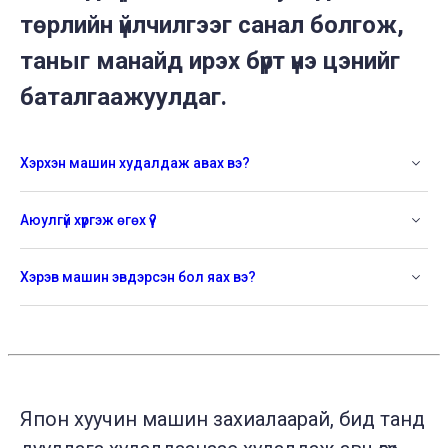
төрлийн үйлчилгээг санал болгож,
таныг манайд ирэх бүрт үнэ цэнийг
баталгаажуулдаг.
Хэрхэн машин худалдаж авах вэ?
Аюулгүй хүргэж өгөх үү?
Хэрэв машин эвдэрсэн бол яах вэ?
Япон хуучин машин захиалаарай, бид танд