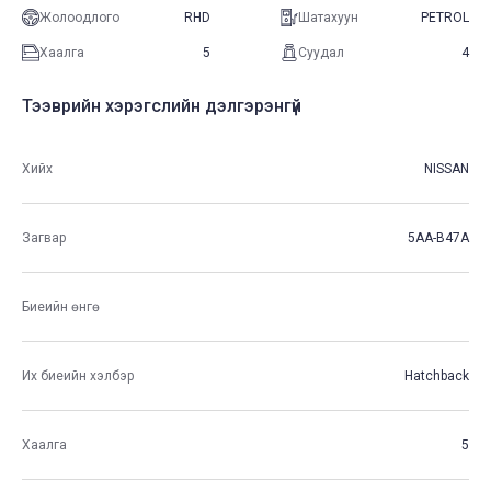
Жолоодлого
RHD
Шатахуун
PETROL
Хаалга
5
Суудал
4
Тээврийн хэрэгслийн дэлгэрэнгүй
Хийх
NISSAN
Загвар
5AA-B47A
Биеийн өнгө
Их биеийн хэлбэр
Hatchback
Хаалга
5