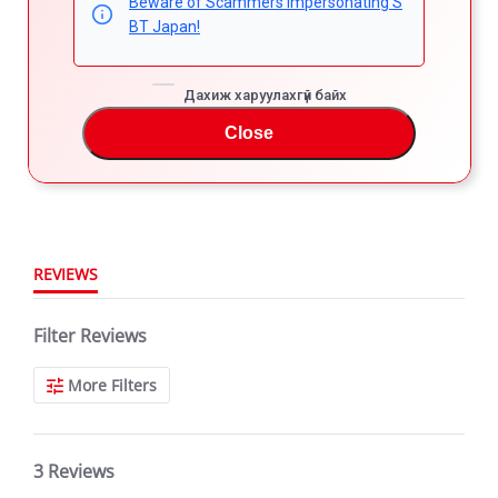
Beware of Scammers Impersonating S
Powered by
BT Japan!
5.0
5
4
Дахиж харуулахгүй байх
5.0
3
Close
star
3 Reviews
2
rating
1
REVIEWS
Filter Reviews
More Filters
3 Reviews