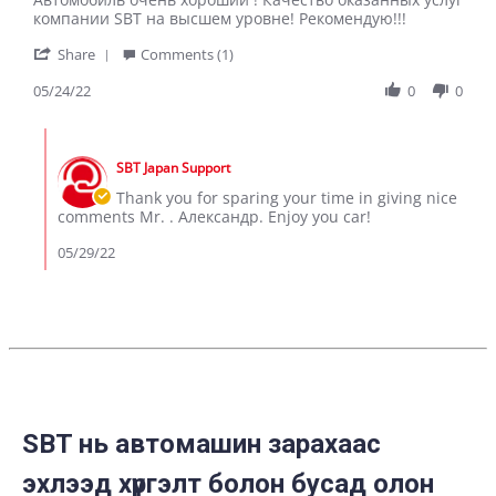
by
stating
компании SBT на высшем уровне! Рекомендую!!!
Александр
Автомобиль
'
Д.
очень
Share
Comments (1)
Share
on
хороший
Review
05/24/22
0
0
24
!
by
May
Качество
Александр
2022
Comments
Д.
by
on
SBT Japan Support
Store
24
Owner
Thank you for sparing your time in giving nice
May
on
comments Mr. . Александр. Enjoy you car!
2022
Review
by
05/29/22
Александр
Д.
on
24
May
2022
SBT нь автомашин зарахаас
эхлээд хүргэлт болон бусад олон