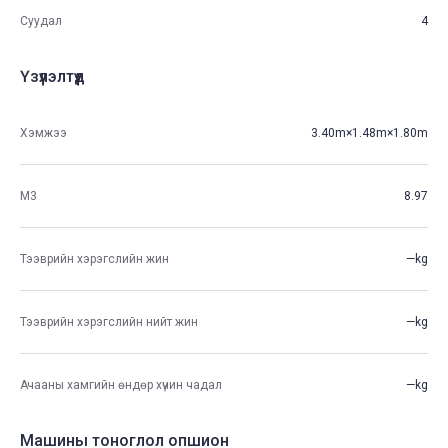
Суудал
4
Үзүүлэлтүүд
Хэмжээ
3.40m×1.48m×1.80m
М3
8.97
Тээврийн хэрэгслийн жин
—kg
Тээврийн хэрэгслийн нийт жин
—kg
Ачааны хамгийн өндөр хүчин чадал
—kg
Машины тоноглол опшион