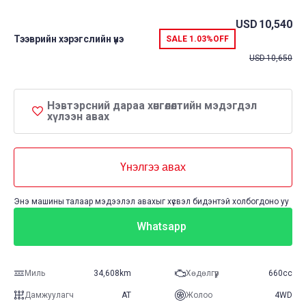
USD
10,540
Тээврийн хэрэгслийн үнэ
SALE
1.03%
OFF
USD
10,650
Нэвтэрсний дараа хөнгөлөлтийн мэдэгдэл
хүлээн авах
Үнэлгээ авах
Энэ машины талаар мэдээлэл авахыг хүсвэл бидэнтэй холбогдоно уу
Whatsapp
Миль
34,608km
Хөдөлгүүр
660cc
Дамжуулагч
AT
Жолоо
4WD