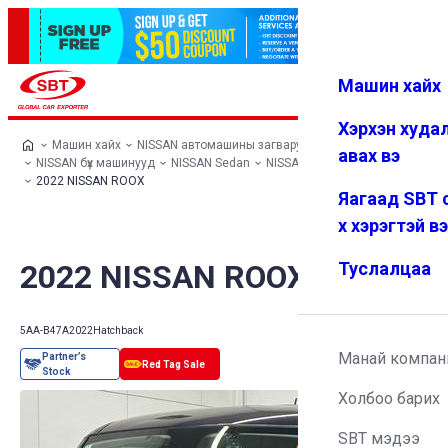
Машин хайх
Нэвтрэх
Дуртай
Цэс
Хэрхэн худа
Машин хайх
NISSAN автомашины загварууд
авах вэ
NISSAN бүх машинууд
NISSAN Sedan
NISSAN ROOX
2022 NISSAN ROOX
Яагаад SBT 
х хэрэгтэй в
2022 NISSAN ROOX
Туслалцаа
5AA-B47A
2022
Hatchback
Манай компан
Холбоо барих
SBT мэдээ