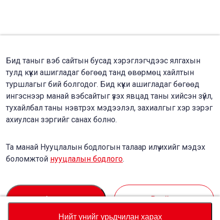
Бид таныг вэб сайтын бусад хэрэглэгчдээс ялгахын
тулд күүки ашигладаг бөгөөд танд өвөрмөц хайлтын
туршлагыг бий болгодог. Бид күүки ашигладаг бөгөөд
ингэснээр манай вэбсайтыг үзэх явцад таны хийсэн зүйл,
тухайлбал таны нэвтрэх мэдээлэл, захиалгыг хэр зэрэг
ахиулсан зэргийг санах болно.
Та манай Нууцлалын бодлогын талаар илүү ихийг мэдэх
боломжтой
нууцлалын бодлого
.
Accept
Decline
Нийт үнийг урьдчилан харах