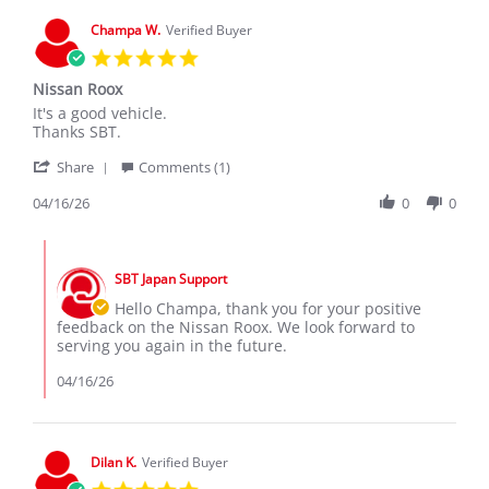
Champa W.
Verified Buyer
5.0
star
Nissan Roox
rating
Review
review
It's a good vehicle.
by
stating
Thanks SBT.
Champa
Nissan
'
W.
Roox
Share
Comments (1)
Share
on
Review
04/16/26
0
0
16
by
Apr
Champa
2026
Comments
W.
by
on
SBT Japan Support
Store
16
Owner
Hello Champa, thank you for your positive
Apr
on
feedback on the Nissan Roox. We look forward to
2026
Review
serving you again in the future.
by
Champa
04/16/26
W.
on
16
Apr
Dilan K.
Verified Buyer
2026
5.0