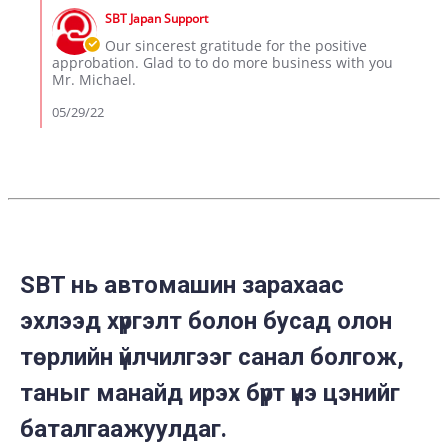
2022
by
on
SBT Japan Support
Store
26
Owner
Our sincerest gratitude for the positive
May
on
approbation. Glad to to do more business with you
2022
Review
Mr. Michael.
by
Michael
05/29/22
S.
on
26
May
2022
SBT нь автомашин зарахаас
эхлээд хүргэлт болон бусад олон
төрлийн үйлчилгээг санал болгож,
таныг манайд ирэх бүрт үнэ цэнийг
баталгаажуулдаг.