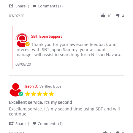
by
stating
'
Sammy
Navara
Share
Comments (1)
Share
r.
Review
03/07/20
10
4
on
by
7
Sammy
Mar
Comments
r.
2020
by
on
SBT Japan Support
Store
7
Owner
Thank you for your awesome feedback and
Mar
on
interest with SBT Japan Sammy, your account
2020
Review
manager will assist in searching for a Nissan Navara.
by
Sammy
03/08/20
r.
on
7
Mar
Jason D.
Verified Buyer
2020
5.0
star
Excellent service. It’s my second
rating
Review
review
Excellent service. It’s my second time using SBT and will
by
stating
continue
Jason
Excellent
'
D.
service.
Share
Comments (1)
Share
on
It’s