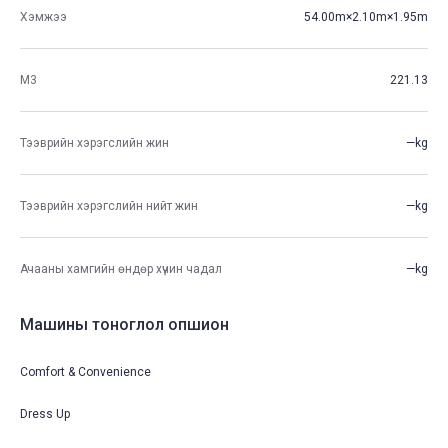
Хэмжээ
54.00m×2.10m×1.95m
М3
221.13
Тээврийн хэрэгслийн жин
—kg
Тээврийн хэрэгслийн нийт жин
—kg
Ачааны хамгийн өндөр хүчин чадал
—kg
Машины тоноглол опшион
Comfort & Convenience
Dress Up