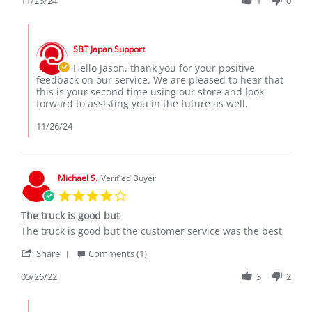
Review
11/26/24
1
0
26
my
by
Nov
second
Jason
2024
Comments
D.
by
on
SBT Japan Support
Store
26
Owner
Hello Jason, thank you for your positive
Nov
on
feedback on our service. We are pleased to hear that
2024
Review
this is your second time using our store and look
by
forward to assisting you in the future as well.
Jason
D.
11/26/24
on
26
Nov
2024
Michael S.
Verified Buyer
4.0
star
The truck is good but
rating
Review
review
The truck is good but the customer service was the best
by
stating
'
Michael
The
Share
Comments (1)
Share
S.
truck
Review
05/26/22
3
2
on
is
by
26
good
Michael
May
but
Comments
S.