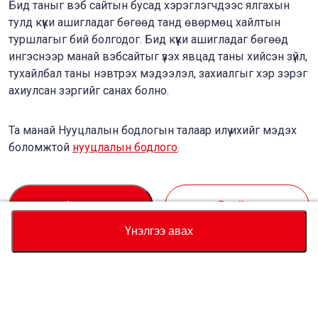
Бид таныг вэб сайтын бусад хэрэглэгчдээс ялгахын
тулд күүки ашигладаг бөгөөд танд өвөрмөц хайлтын
туршлагыг бий болгодог. Бид күүки ашигладаг бөгөөд
ингэснээр манай вэбсайтыг үзэх явцад таны хийсэн зүйл,
тухайлбал таны нэвтрэх мэдээлэл, захиалгыг хэр зэрэг
ахиулсан зэргийг санах болно.
Та манай Нууцлалын бодлогын талаар илүү ихийг мэдэх
боломжтой
нууцлалын бодлого
.
Accept
Decline
Үнэлгээ авах
Валют
Нийт үнийн тооцоолуур
Худалдан авах