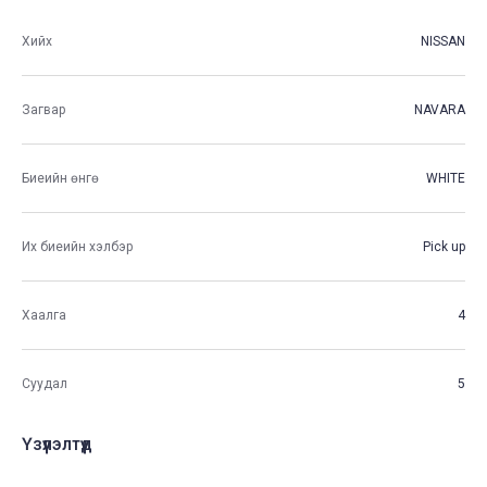
Хийх
NISSAN
Загвар
NAVARA
Биеийн өнгө
WHITE
Их биеийн хэлбэр
Pick up
Хаалга
4
Суудал
5
Үзүүлэлтүүд