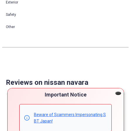
Exterior
Safety
Other
Reviews on nissan navara
Important Notice
Powered by
4.7
Beware of Scammers Impersonating S
5
BT Japan!
4
4.7
3