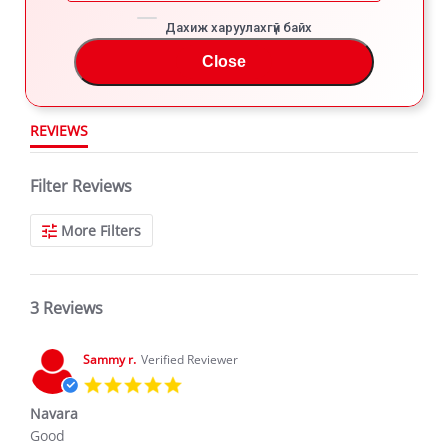
star
3 Reviews
2
rating
Дахиж харуулахгүй байх
1
Close
REVIEWS
Filter Reviews
More Filters
3 Reviews
Sammy r.
Verified Reviewer
5.0
star
Navara
rating
Review
review
Good