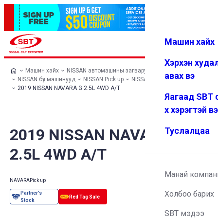
Машин хайх
Нэвтрэх
Дуртай
Цэс
Хэрхэн худа
Машин хайх
NISSAN автомашины загварууд
авах вэ
NISSAN бүх машинууд
NISSAN Pick up
NISSAN NAVARA
2019 NISSAN NAVARA G 2.5L 4WD A/T
Яагаад SBT 
х хэрэгтэй в
2019 NISSAN NAVARA G
Туслалцаа
2.5L 4WD A/T
Манай компан
NAVARA
Pick up
Холбоо барих
SBT мэдээ