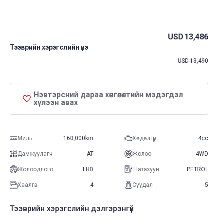
USD
13,486
Тээврийн хэрэгслийн үнэ
USD
13,490
Нэвтэрсний дараа хөнгөлөлтийн мэдэгдэл
хүлээн авах
Миль
160,000km
Хөдөлгүүр
4cc
Дамжуулагч
AT
Жолоо
4WD
Жолоодлого
LHD
Шатахуун
PETROL
Хаалга
4
Суудал
5
Тээврийн хэрэгслийн дэлгэрэнгүй