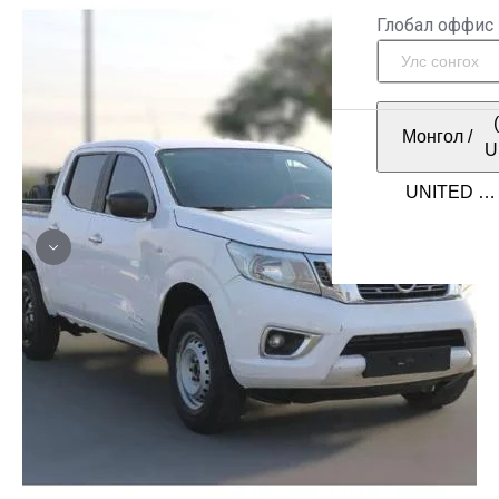
Глобал оффис
Монгол
/
U