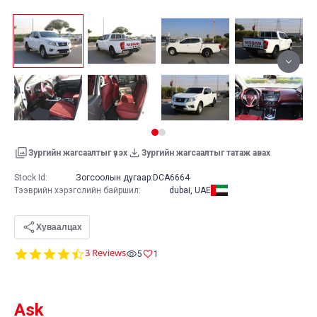
Зургийн жагсаалтыг үзэх
Зургийн жагсаалтыг татаж авах
Stock Id:
Зогсоолын дугаар:
DCA6664
Тээврийн хэрэгслийн байршил
:
dubai, UAE
Хуваалцах
4.7
3 Reviews
5
1
star
rating
Ask