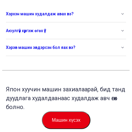
Хэрхэн машин худалдаж авах вэ?
Аюулгүй хүргэж өгөх үү?
Хэрэв машин эвдэрсэн бол яах вэ?
Япон хуучин машин захиалаарай, бид танд
дуудлага худалдаанаас худалдаж авч өгөх
болно.
Машин хүсэх