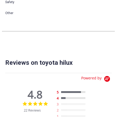
Safety
Other
Reviews on toyota hilux
Powered by
4.8
5
4
4.8
3
star
22 Reviews
2
rating
1