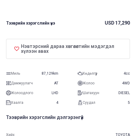
USD
17,290
Тээврийн хэрэгслийн үнэ
Нэвтэрсний дараа хөнгөлөлтийн мэдэгдэл
хүлээн авах
Миль
87,129km
Хөдөлгүүр
4cc
Дамжуулагч
AT
Жолоо
4WD
Жолоодлого
LHD
Шатахуун
DIESEL
Хаалга
4
Суудал
5
Тээврийн хэрэгслийн дэлгэрэнгүй
Хийх
TOYOTA