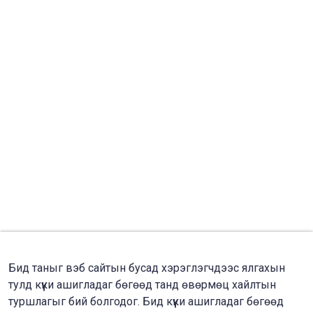
Бид таныг вэб сайтын бусад хэрэглэгчдээс ялгахын
тулд күүки ашигладаг бөгөөд танд өвөрмөц хайлтын
туршлагыг бий болгодог. Бид күүки ашигладаг бөгөөд