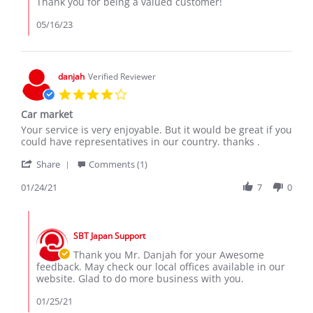
Thank you for being a valued customer!
2023
Review
by
05/16/23
JURUA
I.
on
16
danjah
Verified Reviewer
May
4.0
2023
star
Car market
rating
Review
review
Your service is very enjoyable. But it would be great if you
by
stating
could have representatives in our country. thanks .
danjah
Car
'
on
market
Share
Comments (1)
Share
24
Review
01/24/21
7
0
Jan
by
2021
danjah
Comments
on
by
24
SBT Japan Support
Store
Jan
Owner
Thank you Mr. Danjah for your Awesome
2021
on
feedback. May check our local offices available in our
Review
website. Glad to do more business with you.
by
danjah
01/25/21
on