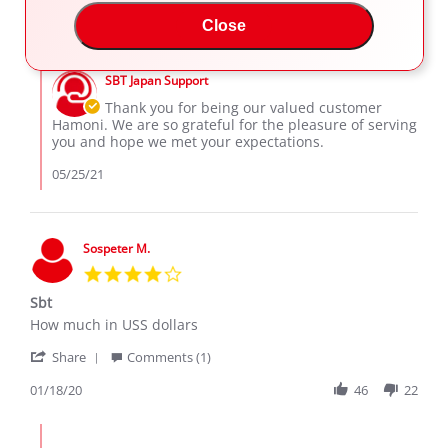
Review
05/24/21
89
2
on
but
Close
by
24
looked
Hamoni
May
brand
Comments
A.
2021
new.
by
on
SBT Japan Support
Store
24
Owner
Thank you for being our valued customer
May
on
Hamoni. We are so grateful for the pleasure of serving
2021
Review
you and hope we met your expectations.
by
Hamoni
05/25/21
A.
on
24
May
Sospeter M.
2021
4.0
star
Sbt
rating
Review
review
How much in USS dollars
by
stating
'
Sospeter
Sbt
Share
Comments (1)
Share
M.
Review
01/18/20
46
22
on
by
18
Sospeter
Jan
Comments
M.
2020