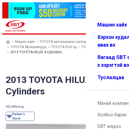
Машин хайх
Нэвтрэх
Дуртай
Цэс
Хэрхэн худа
Машин хайх
TOYOTA автомашины загварууд
авах вэ
TOYOTA бүх машинууд
TOYOTA Pick up
TOYOTA HILUX
2013 TOYOTA HILUX 4 Cylinders
Яагаад SBT 
х хэрэгтэй в
2013 TOYOTA HILUX 4
Туслалцаа
Cylinders
Манай компан
HILUX
Pick up
Холбоо барих
SBT мэдээ