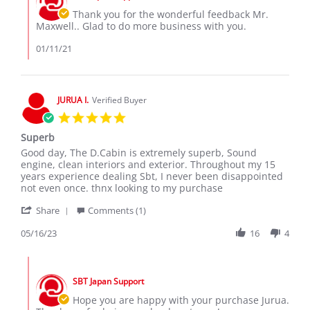
11
Owner
Thank you for the wonderful feedback Mr.
Jan
on
Maxwell.. Glad to do more business with you.
2021
Review
by
01/11/21
Maxwell
k.
on
11
JURUA I.
Verified Buyer
Jan
5.0
2021
star
Superb
rating
Review
review
Good day, The D.Cabin is extremely superb, Sound
by
stating
engine, clean interiors and exterior. Throughout my 15
JURUA
Superb
years experience dealing Sbt, I never been disappointed
I.
not even once. thnx looking to my purchase
on
'
16
Share
Comments (1)
Share
May
Review
05/16/23
16
4
2023
by
JURUA
Comments
I.
by
on
SBT Japan Support
Store
16
Owner
Hope you are happy with your purchase Jurua.
May
on