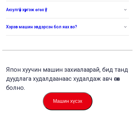
Аюулгүй хүргэж өгөх үү?
Хэрэв машин эвдэрсэн бол яах вэ?
Япон хуучин машин захиалаарай, бид танд
дуудлага худалдаанаас худалдаж авч өгөх
болно.
Машин хүсэх