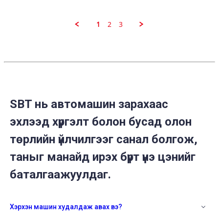
24
Jan
2021
1
2
3
SBT нь автомашин зарахаас
эхлээд хүргэлт болон бусад олон
төрлийн үйлчилгээг санал болгож,
таныг манайд ирэх бүрт үнэ цэнийг
баталгаажуулдаг.
Хэрхэн машин худалдаж авах вэ?