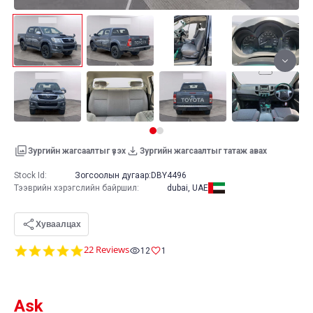
Зургийн жагсаалтыг үзэх
Зургийн жагсаалтыг татаж авах
Stock Id:
Зогсоолын дугаар:
DBY4496
Тээврийн хэрэгслийн байршил
:
dubai, UAE
Хуваалцах
4.8
22 Reviews
12
1
star
rating
Ask