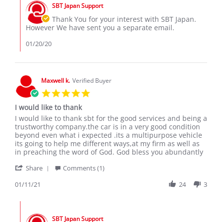
by
on
SBT Japan Support
Store
18
Owner
Thank You for your interest with SBT Japan.
Jan
on
However We have sent you a separate email.
2020
Review
by
01/20/20
Sospeter
M.
on
18
Maxwell k.
Verified Buyer
Jan
5.0
2020
star
I would like to thank
rating
Review
review
I would like to thank sbt for the good services and being a
by
stating
trustworthy company.the car is in a very good condition
Maxwell
I
beyond even what i expected .its a multipurpose vehicle
k.
would
its going to help me different ways,at my firm as well as
on
like
in preaching the word of God. God bless you abundantly
11
to
'
Jan
thank
Share
Comments (1)
Share
2021
Review
01/11/21
24
3
by
Maxwell
Comments
k.
by
on
SBT Japan Support
Store