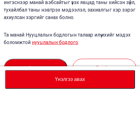
ингэснээр манай вэбсайтыг үзэх явцад таны хийсэн зүйл,
тухайлбал таны нэвтрэх мэдээлэл, захиалгыг хэр зэрэг
ахиулсан зэргийг санах болно.
Та манай Нууцлалын бодлогын талаар илүү ихийг мэдэх
боломжтой
нууцлалын бодлого
.
Accept
Decline
Үнэлгээ авах
Валют
Нийт үнийн тооцоолуур
Худалдан авах
Туслалцаа
Тээврийн хэрэгслийн үнэ
USD
17,290
Бидний тухай
Энэ машины талаар мэдээлэл авахыг хүсвэл бидэнтэй холбогдоно