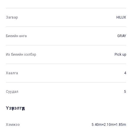
Загвар
HILUX
Биеийн өнгө
GRAY
Их биеийн хэлбэр
Pick up
Хаалга
4
Суудал
5
Үзүүлэлтүүд
Хэмжээ
5.40m×2.10m×1.85m