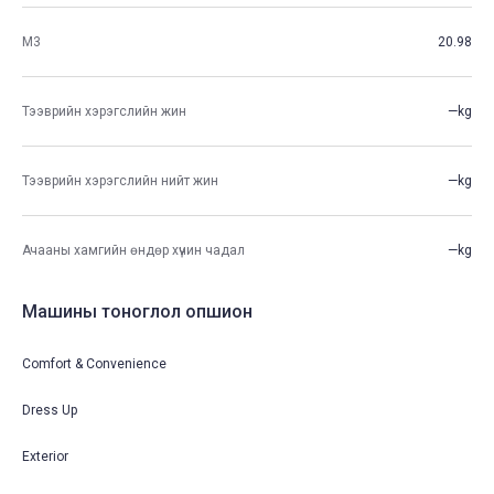
М3
20.98
Тээврийн хэрэгслийн жин
—kg
Тээврийн хэрэгслийн нийт жин
—kg
Ачааны хамгийн өндөр хүчин чадал
—kg
Машины тоноглол опшион
Comfort & Convenience
Dress Up
Exterior