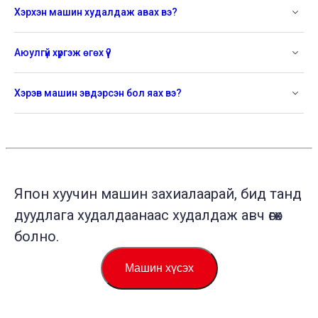
Хэрхэн машин худалдаж авах вэ?
Аюулгүй хүргэж өгөх үү?
Хэрэв машин эвдэрсэн бол яах вэ?
Япон хуучин машин захиалаарай, бид танд
дуудлага худалдаанаас худалдаж авч өгөх
болно.
Машин хүсэх