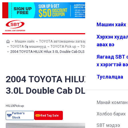
Машин хайх
Нэвтрэх
Дуртай
Цэс
Хэрхэн худа
Машин хайх
TOYOTA автомашины загварууд
авах вэ
TOYOTA бүх машинууд
TOYOTA Pick up
TOYOTA HILUX
2004 TOYOTA HILUX Hilux 3.0L Double Cab DLS
Яагаад SBT 
х хэрэгтэй в
2004 TOYOTA HILUX Hilux
Туслалцаа
3.0L Double Cab DLS
Манай компан
HILUX
Pick up
Холбоо барих
SBT мэдээ