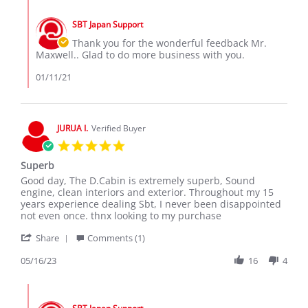
Comments
k.
by
on
SBT Japan Support
Store
11
Owner
Thank you for the wonderful feedback Mr.
Jan
on
Maxwell.. Glad to do more business with you.
2021
Review
by
01/11/21
Maxwell
k.
on
11
JURUA I.
Verified Buyer
Jan
5.0
2021
star
Superb
rating
Review
review
Good day, The D.Cabin is extremely superb, Sound
by
stating
engine, clean interiors and exterior. Throughout my 15
JURUA
Superb
years experience dealing Sbt, I never been disappointed
I.
not even once. thnx looking to my purchase
on
'
16
Share
Comments (1)
Share
May
Review
05/16/23
16
4
2023
by
JURUA
Comments
I.
by
on