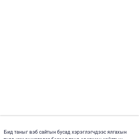
Бид таныг вэб сайтын бусад хэрэглэгчдээс ялгахын