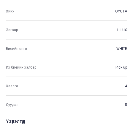
Хийх
TOYOTA
Загвар
HILUX
Биеийн өнгө
WHITE
Их биеийн хэлбэр
Pick up
Хаалга
4
Суудал
5
Үзүүлэлтүүд