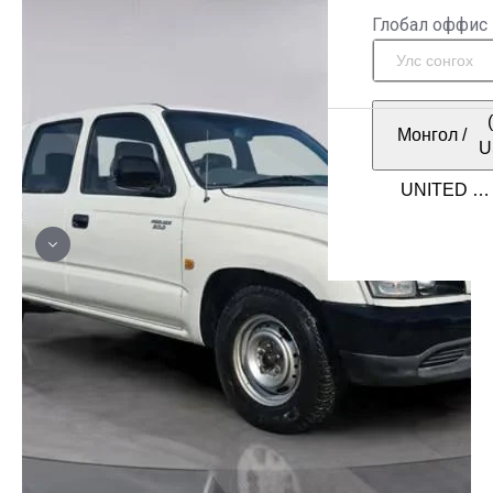
Глобал оффис
Монгол
/
U