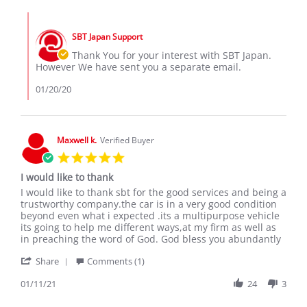
by
18
Sospeter
Jan
Comments
M.
2020
by
on
SBT Japan Support
Store
18
Owner
Thank You for your interest with SBT Japan.
Jan
on
However We have sent you a separate email.
2020
Review
by
01/20/20
Sospeter
M.
on
18
Maxwell k.
Verified Buyer
Jan
5.0
2020
star
I would like to thank
rating
Review
review
I would like to thank sbt for the good services and being a
by
stating
trustworthy company.the car is in a very good condition
Maxwell
I
beyond even what i expected .its a multipurpose vehicle
k.
would
its going to help me different ways,at my firm as well as
on
like
in preaching the word of God. God bless you abundantly
11
to
'
Jan
thank
Share
Comments (1)
Share
2021
Review
01/11/21
24
3
by
Maxwell