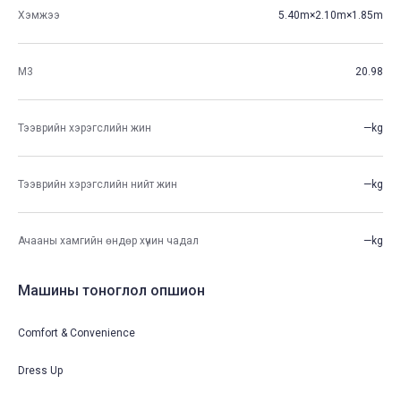
Хэмжээ
5.40m×2.10m×1.85m
М3
20.98
Тээврийн хэрэгслийн жин
—kg
Тээврийн хэрэгслийн нийт жин
—kg
Ачааны хамгийн өндөр хүчин чадал
—kg
Машины тоноглол опшион
Comfort & Convenience
Dress Up