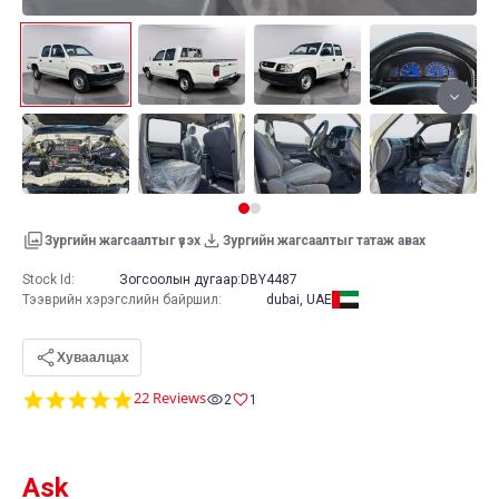
Зургийн жагсаалтыг үзэх
Зургийн жагсаалтыг татаж авах
Stock Id:
Зогсоолын дугаар:
DBY4487
Тээврийн хэрэгслийн байршил
:
dubai, UAE
Хуваалцах
4.8
22 Reviews
2
1
star
rating
Ask