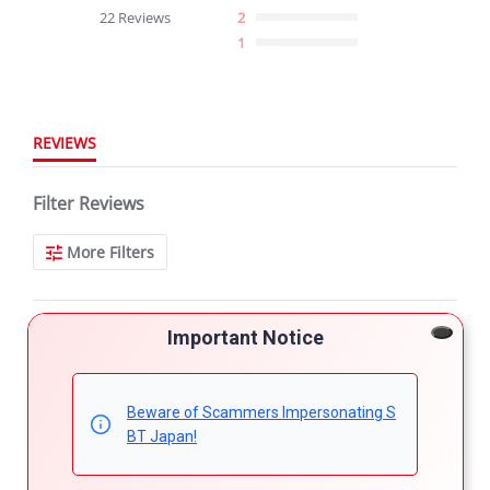
star
22 Reviews
2
rating
1
REVIEWS
Filter Reviews
More Filters
22 Reviews
Important Notice
Hamoni A.
Verified Buyer
Beware of Scammers Impersonating S
5.0
star
BT Japan!
Used car but looked brand new.
rating
Review
review
Very satisfied with my purchase.