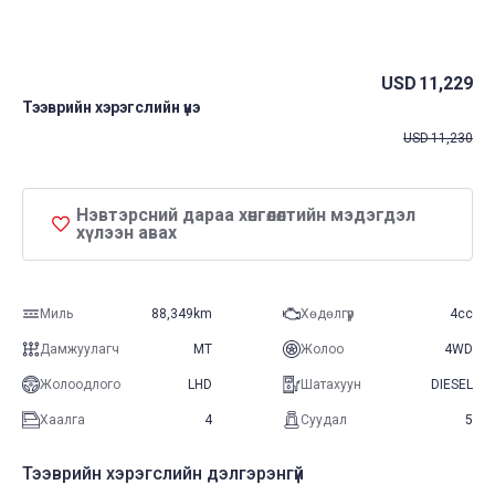
USD
11,229
Тээврийн хэрэгслийн үнэ
USD
11,230
Нэвтэрсний дараа хөнгөлөлтийн мэдэгдэл
хүлээн авах
Миль
88,349km
Хөдөлгүүр
4cc
Дамжуулагч
MT
Жолоо
4WD
Жолоодлого
LHD
Шатахуун
DIESEL
Хаалга
4
Суудал
5
Тээврийн хэрэгслийн дэлгэрэнгүй