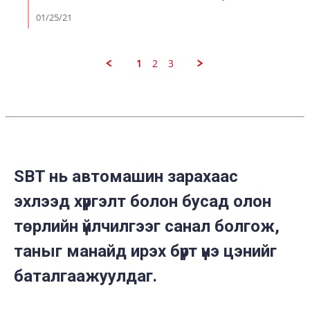
by
danjah
01/25/21
on
24
Jan
2021
1
2
3
SBT нь автомашин зарахаас
эхлээд хүргэлт болон бусад олон
төрлийн үйлчилгээг санал болгож,
таныг манайд ирэх бүрт үнэ цэнийг
баталгаажуулдаг.