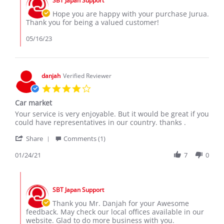
SBT Japan Support
Store
16
Owner
Hope you are happy with your purchase Jurua.
May
on
Thank you for being a valued customer!
2023
Review
by
05/16/23
JURUA
I.
on
16
danjah
Verified Reviewer
May
4.0
2023
star
Car market
rating
Review
review
Your service is very enjoyable. But it would be great if you
by
stating
could have representatives in our country. thanks .
danjah
Car
'
on
market
Share
Comments (1)
Share
24
Review
01/24/21
7
0
Jan
by
2021
danjah
Comments
on
by
24
SBT Japan Support
Store
Jan
Owner
Thank you Mr. Danjah for your Awesome
2021
on
feedback. May check our local offices available in our
Review
website. Glad to do more business with you.