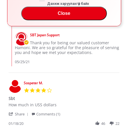
by
stating
Дахиж харуулахгүй байх
'
Hamoni
Used
Share
Comments (1)
Share
A.
car
Close
Review
05/24/21
89
2
on
but
by
24
looked
Hamoni
May
brand
Comments
A.
2021
new.
by
on
SBT Japan Support
Store
24
Owner
Thank you for being our valued customer
May
on
Hamoni. We are so grateful for the pleasure of serving
2021
Review
you and hope we met your expectations.
by
Hamoni
05/25/21
A.
on
24
May
Sospeter M.
2021
4.0
star
Sbt
rating
Review
review
How much in USS dollars
by
stating
'
Sospeter
Sbt
Share
Comments (1)
Share
M.
Review
01/18/20
46
22
on