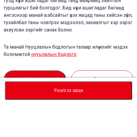
тулд күүки ашигладаг бөгөөд танд өвөрмөц хайлтын
туршлагыг бий болгодог. Бид күүки ашигладаг бөгөөд
ингэснээр манай вэбсайтыг үзэх явцад таны хийсэн зүйл,
тухайлбал таны нэвтрэх мэдээлэл, захиалгыг хэр зэрэг
ахиулсан зэргийг санах болно.
Та манай Нууцлалын бодлогын талаар илүү ихийг мэдэх
боломжтой
нууцлалын бодлого
.
Accept
Decline
Үнэлгээ авах
Валют
Нийт үнийн тооцоолуур
Худалдан авах
Туслалцаа
Тээврийн хэрэгслийн үнэ