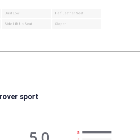
Just Low
Half Leather Seat
Side Lift Up Seat
Sloper
rover sport
5.0
5
4