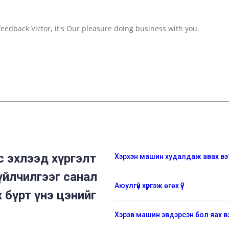
my
Range
Rover
eedback Victor, it's Our pleasure doing business with you.
Sports
3
 эхлээд хүргэлт
Хэрхэн машин худалдаж авах вэ
үйлчилгээг санал
Аюулгүй хүргэж өгөх үү?
 бүрт үнэ цэнийг
Хэрэв машин эвдэрсэн бол яах в