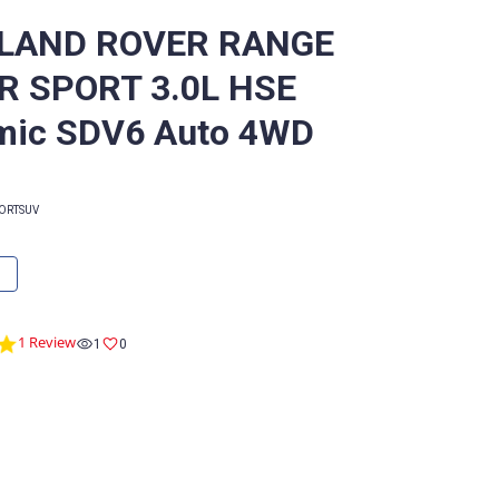
 LAND ROVER RANGE
R SPORT 3.0L HSE
mic SDV6 Auto 4WD
ORT
SUV
5.0
1 Review
1
0
star
rating