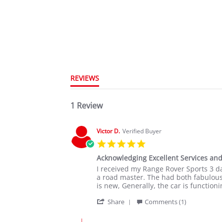
REVIEWS
1 Review
Victor D.
Verified Buyer
5.0
star
Acknowledging Excellent Services and
rating
Review
review
I received my Range Rover Sports 3 da
by
stating
a road master. The had both fabulous e
Victor
Acknowledging
is new, Generally, the car is function
D.
Excellent
'
on
Services
Share
Comments (1)
Share
22
and
Review
Sep
great