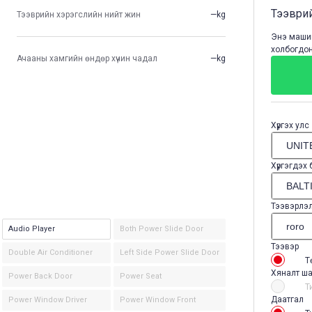
Тээврий
Тээврийн хэрэгслийн нийт жин
—kg
Энэ машин
холбогдон
Ачааны хамгийн өндөр хүчин чадал
—kg
Хүргэх улс
Хүргэгдэх
Тээвэрлэ
Audio Player
Both Power Slide Door
Тээвэр
Double Air Conditioner
Left Side Power Slide Door
Т
Хяналт ша
Power Back Door
Power Seat
Т
Даатгал
Power Window Driver
Power Window Front