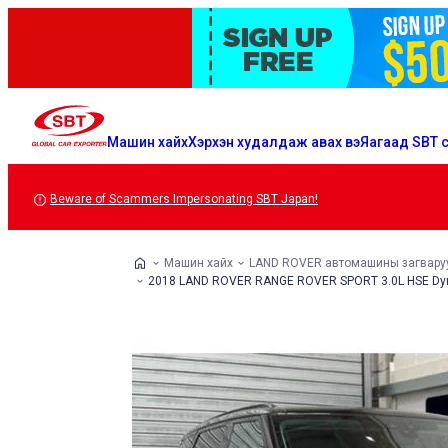
Машин хайх
Хэрхэн худалдаж авах вэ
Яагаад SBT с
Beware of Scammers Impersonating SBT Japan!
Машин хайх
LAND ROVER автомашины загвару
2018 LAND ROVER RANGE ROVER SPORT 3.0L HSE Dy