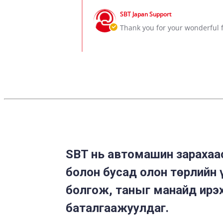
Comments
by
2020
business
by
Victor
with
SBT Japan Support
Store
D.
SBT
Owner
Thank you for your wonderful f
on
on
22
Review
Sep
by
2020
Victor
D.
on
22
Sep
2020
SBT нь автомашин зарахаас
болон бусад олон төрлийн 
болгож, таныг манайд ирэх
баталгаажуулдаг.