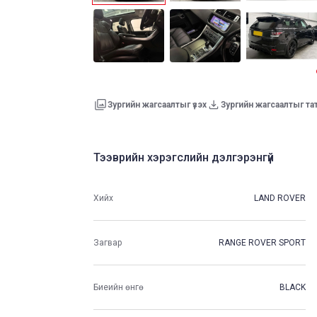
Зургийн жагсаалтыг үзэх
Зургийн жагсаалтыг та
Тээврийн хэрэгслийн дэлгэрэнгүй
Хийх
LAND ROVER
Загвар
RANGE ROVER SPORT
Биеийн өнгө
BLACK