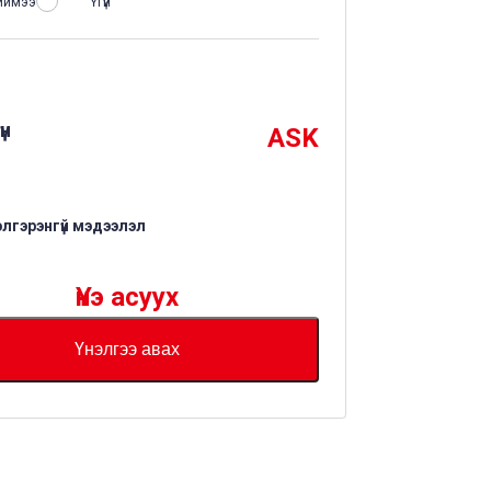
иймээ
Үгүй
үн
ASK
элгэрэнгүй мэдээлэл
Үнэ асуух
Үнэлгээ авах