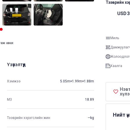
Тээврийн хэр
USD
3
Миль
таж авах
Дамжуулаг
Жолоодлог
Үзүүлэлтүүд
Хаалга
Хэмжээ
5.05m×1.99m×1.88m
Нэвт
хүлэ
М3
18.89
Нийт ү
Тээврийн хэрэгслийн жин
—kg