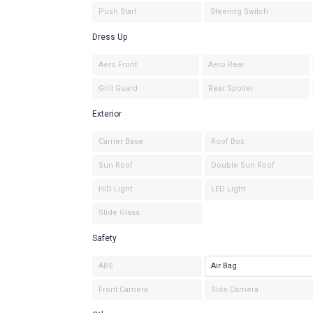
Push Start
Steering Switch
Dress Up
Aero Front
Aero Rear
Grill Guard
Rear Spoiler
Exterior
Carrier Base
Roof Box
Sun Roof
Double Sun Roof
HID Light
LED Light
Slide Glass
Safety
ABS
Air Bag
Front Camera
Side Camera