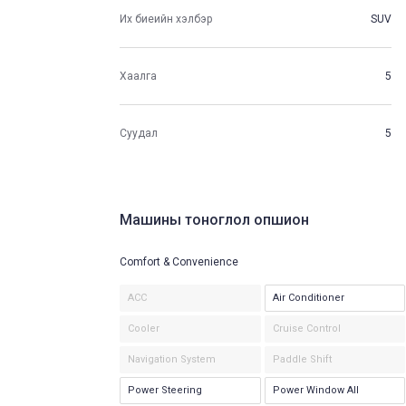
Их биеийн хэлбэр
SUV
Хаалга
5
Суудал
5
Машины тоноглол опшион
Comfort & Convenience
ACC
Air Conditioner
Cooler
Cruise Control
Navigation System
Paddle Shift
Power Steering
Power Window All