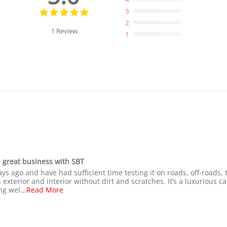
5.0
3
star
2
rating
1 Review
1
 great business with SBT
ys ago and have had sufficient time testing it on roads, off-roads, 
xterior and interior without dirt and scratches. It’s a luxurious ca
Read
ing wel
...Read More
more
about
I
received