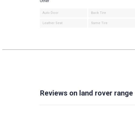
Other
Auto Door
Back Tire
Leather Seat
Same Tire
Reviews on land rover range 