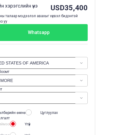
н хэрэгслийн үнэ
USD
35,400
ы талаар мэдээлэл авахыг хүсвэл бидэнтэй
о уу
Whatsapp
 боомт
лт
өлбөрийн өмнө
Цуглуулах
лгалт
иймээ
Үгүй