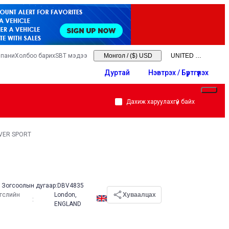
мпани
Холбоо барих
SBT мэдээ
Монгол
/
($) USD
Дуртай
Нэвтрэх / Бүртгүүлэх
Дахиж харуулахгүй байх
VER SPORT
Зогсоолын дугаар:
DBV4835
эгслийн
London,
Хуваалцах
:
ENGLAND