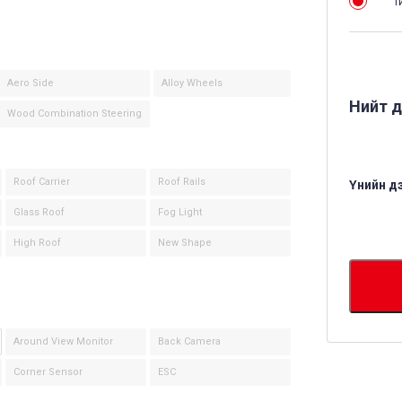
Т
Aero Side
Alloy Wheels
Нийт д
Wood Combination Steering
Roof Carrier
Roof Rails
Үнийн д
Glass Roof
Fog Light
High Roof
New Shape
Around View Monitor
Back Camera
Corner Sensor
ESC