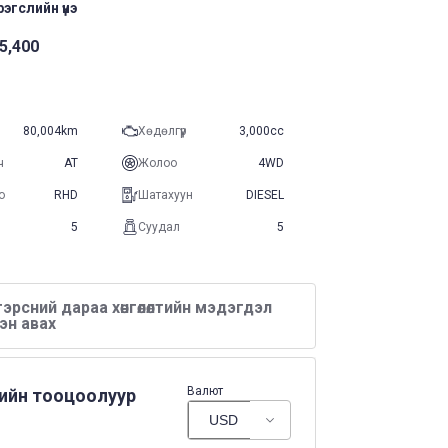
эгслийн үнэ
5,400
80,004km
Хөдөлгүүр
3,000cc
ч
AT
Жолоо
4WD
о
RHD
Шатахуун
DIESEL
5
Суудал
5
эрсний дараа хөнгөлөлтийн мэдэгдэл
эн авах
Валют
нийн тооцоолуур