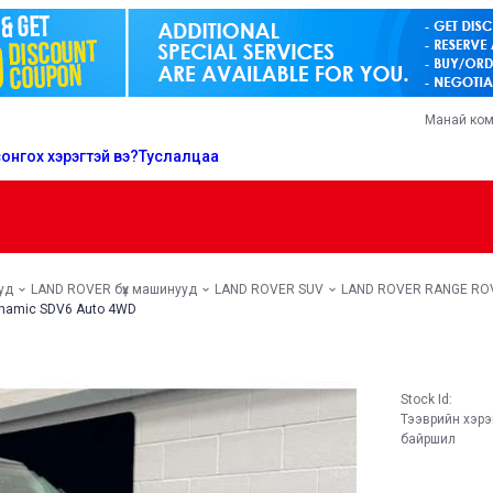
Манай ко
онгох хэрэгтэй вэ?
Туслалцаа
уд
LAND ROVER бүх машинууд
LAND ROVER SUV
LAND ROVER RANGE RO
namic SDV6 Auto 4WD
Stock Id:
Тээврийн хэр
байршил