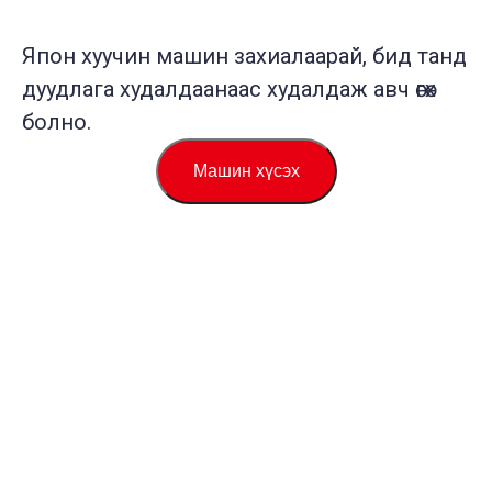
Япон хуучин машин захиалаарай, бид танд
дуудлага худалдаанаас худалдаж авч өгөх
болно.
Машин хүсэх