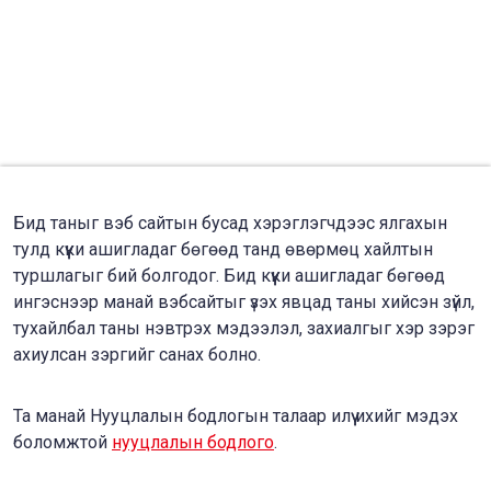
Бид таныг вэб сайтын бусад хэрэглэгчдээс ялгахын
тулд күүки ашигладаг бөгөөд танд өвөрмөц хайлтын
туршлагыг бий болгодог. Бид күүки ашигладаг бөгөөд
ингэснээр манай вэбсайтыг үзэх явцад таны хийсэн зүйл,
тухайлбал таны нэвтрэх мэдээлэл, захиалгыг хэр зэрэг
ахиулсан зэргийг санах болно.
Та манай Нууцлалын бодлогын талаар илүү ихийг мэдэх
боломжтой
нууцлалын бодлого
.