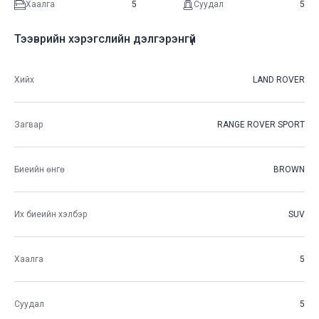
Хаалга
5
Суудал
5
Тээврийн хэрэгслийн дэлгэрэнгүй
Хийх
LAND ROVER
Загвар
RANGE ROVER SPORT
Биеийн өнгө
BROWN
Их биеийн хэлбэр
SUV
Хаалга
5
Суудал
5