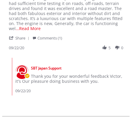
by
stating
had sufficient time testing it on roads, off-roads, terrain
Victor
Acknowledging
drives and found it was excellent and a road master. The
D.
Excellent
had both fabulous exterior and interior without dirt and
on
Services
scratches. It’s a luxurious car with multiple features fitted
22
and
on. The engine is new, Generally, the car is functioning
Sep
great
Read
wel
...Read More
2020
business
more
'
with
Share
Comments (1)
about
Share
SBT
I
Review
09/22/20
5
0
received
by
my
Victor
Range
Comments
D.
Rover
by
on
Sports
SBT Japan Support
Store
22
3
Owner
Thank you for your wonderful feedback Victor,
Sep
on
it's Our pleasure doing business with you.
2020
Review
by
09/22/20
Victor
D.
on
22
Sep
2020