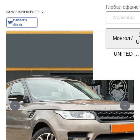
Глобал оффис
RANGE ROVER SPORT
SUV
Монгол
/
U