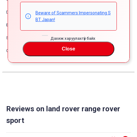
Dress Up
Beware of Scammers Impersonating S
BT Japan!
Exterior
Safety
Дахиж харуулахгүй байх
Close
Other
Reviews on land rover range rover
sport