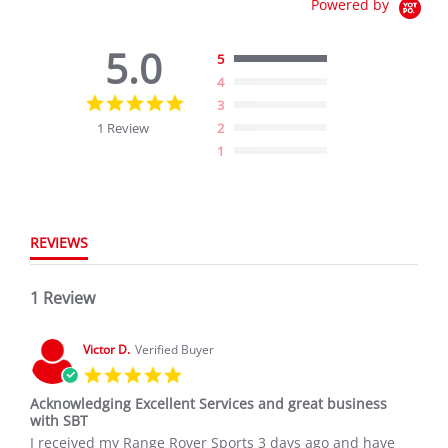
Powered by
5.0
5
4
5.0
3
star
1 Review
2
rating
1
REVIEWS
1 Review
Victor D.
Verified Buyer
5.0
star
Acknowledging Excellent Services and great business
rating
with SBT
Review
review
I received my Range Rover Sports 3 days ago and have