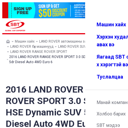
Машин хайх
Нэвтрэх
Дуртай
Цэс
Хэрхэн худа
Машин хайх
LAND ROVER автомашины загварууд
авах вэ
LAND ROVER бүх машинууд
LAND ROVER SUV
LAND ROVER RANGE ROVER SPORT
Яагаад SBT 
2016 LAND ROVER RANGE ROVER SPORT 3.0 SD V6 HSE Dynamic SUV
5dr Diesel Auto 4WD Euro 6
х хэрэгтэй в
Туслалцаа
2016 LAND ROVER RANGE
ROVER SPORT 3.0 SD V6
Манай компан
HSE Dynamic SUV 5dr
Холбоо барих
Diesel Auto 4WD Euro 6
SBT мэдээ