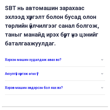
SBT нь автомашин зарахаас
эхлээд хүргэлт болон бусад олон
төрлийн үйлчилгээг санал болгож,
таныг манайд ирэх бүрт үнэ цэнийг
баталгаажуулдаг.
Хэрхэн машин худалдаж авах вэ?
Аюулгүй хүргэж өгөх үү?
Хэрэв машин эвдэрсэн бол яах вэ?