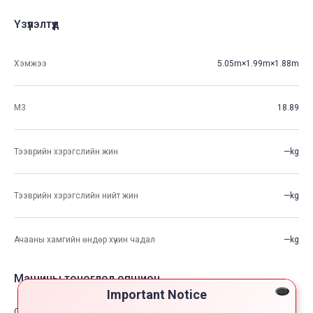
Үзүүлэлтүүд
Хэмжээ
5.05m×1.99m×1.88m
М3
18.89
Тээврийн хэрэгслийн жин
—kg
Тээврийн хэрэгслийн нийт жин
—kg
Ачааны хамгийн өндөр хүчин чадал
—kg
Машины тоноглол опшион
Important Notice
Comfort & Convenience