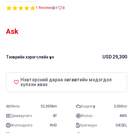
5.0
1 Review
1
0
star
rating
Ask
USD
29,300
Тээврийн хэрэгслийн үнэ
Нэвтэрсний дараа хөнгөлөлтийн мэдэгдэл
хүлээн авах
Миль
52,000km
Хөдөлгүүр
3,000cc
Дамжуулагч
AT
Жолоо
4WD
Жолоодлого
RHD
Шатахуун
DIESEL