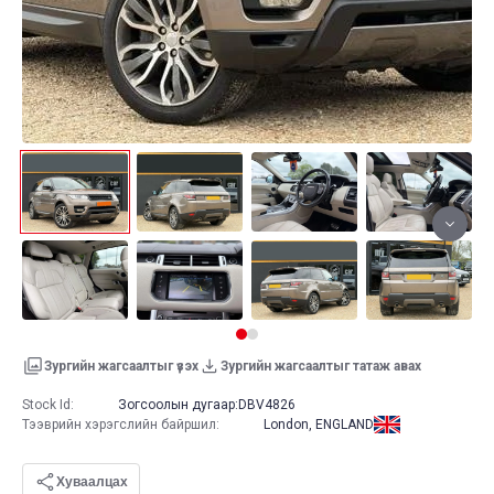
Зургийн жагсаалтыг үзэх
Зургийн жагсаалтыг татаж авах
Stock Id:
Зогсоолын дугаар:
DBV4826
Тээврийн хэрэгслийн байршил
:
London, ENGLAND
Хуваалцах