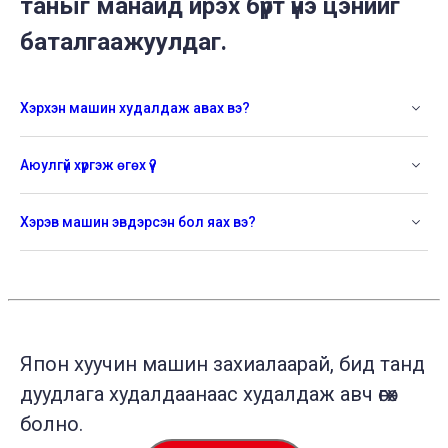
таныг манайд ирэх бүрт үнэ цэнийг
баталгаажуулдаг.
Хэрхэн машин худалдаж авах вэ?
Аюулгүй хүргэж өгөх үү?
Хэрэв машин эвдэрсэн бол яах вэ?
Япон хуучин машин захиалаарай, бид танд
дуудлага худалдаанаас худалдаж авч өгөх
болно.