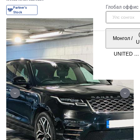
Глобал оффис
Монгол
/
U