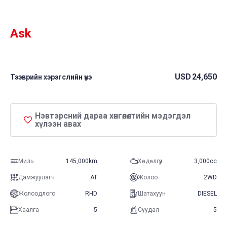
star
rating
Ask
USD
24,650
Тээврийн хэрэгслийн үнэ
Нэвтэрсний дараа хөнгөлөлтийн мэдэгдэл
хүлээн авах
Миль
145,000km
Хөдөлгүүр
3,000cc
Дамжуулагч
AT
Жолоо
2WD
Жолоодлого
RHD
Шатахуун
DIESEL
Хаалга
5
Суудал
5