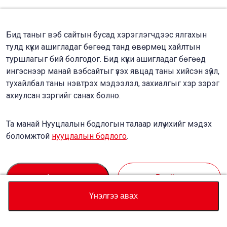
Бид таныг вэб сайтын бусад хэрэглэгчдээс ялгахын
тулд күүки ашигладаг бөгөөд танд өвөрмөц хайлтын
туршлагыг бий болгодог. Бид күүки ашигладаг бөгөөд
ингэснээр манай вэбсайтыг үзэх явцад таны хийсэн зүйл,
тухайлбал таны нэвтрэх мэдээлэл, захиалгыг хэр зэрэг
ахиулсан зэргийг санах болно.
Та манай Нууцлалын бодлогын талаар илүү ихийг мэдэх
боломжтой
нууцлалын бодлого
.
Accept
Decline
Үнэлгээ авах