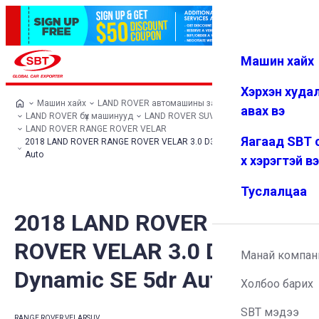
Машин хайх
Нэвтрэх
Дуртай
Цэс
Хэрхэн худа
Машин хайх
LAND ROVER автомашины загварууд
авах вэ
LAND ROVER бүх машинууд
LAND ROVER SUV
LAND ROVER RANGE ROVER VELAR
Яагаад SBT 
2018 LAND ROVER RANGE ROVER VELAR 3.0 D300 R-Dynamic SE 5dr
Auto
х хэрэгтэй в
Туслалцаа
2018 LAND ROVER RANGE
ROVER VELAR 3.0 D300 R-
Манай компан
Dynamic SE 5dr Auto
Холбоо барих
SBT мэдээ
RANGE ROVER VELAR
SUV