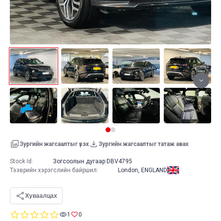
Зургийн жагсаалтыг үзэх
Зургийн жагсаалтыг татаж авах
Stock Id:
Зогсоолын дугаар:
DBV4795
Тээврийн хэрэгслийн байршил
:
London, ENGLAND
Хуваалцах
0.0
1
0