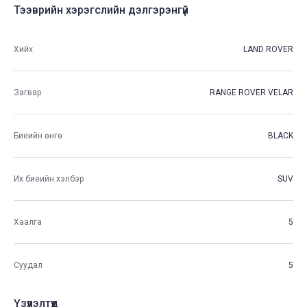
Тээврийн хэрэгслийн дэлгэрэнгүй
Хийх
LAND ROVER
Загвар
RANGE ROVER VELAR
Биеийн өнгө
BLACK
Их биеийн хэлбэр
SUV
Хаалга
5
Суудал
5
Үзүүлэлтүүд