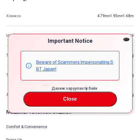
Хэмжээ
4.79m×1.95m×1.68m
М3
15.69
Important Notice
Тээврийн хэрэгслийн жин
—kg
Beware of Scammers Impersonating S
BT Japan!
Тээврийн хэрэгслийн нийт жин
—kg
Дахиж харуулахгүй байх
Ачааны хамгийн өндөр хүчин чадал
—kg
Close
Машины тоноглол опшион
Comfort & Convenience
Dress Up