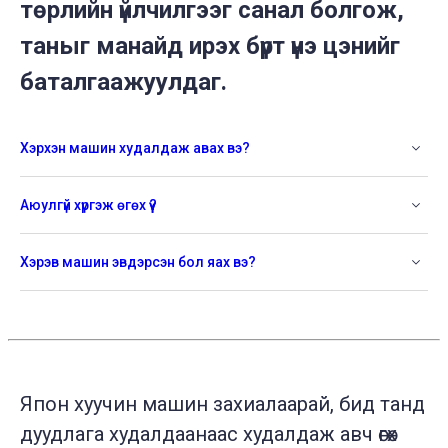
төрлийн үйлчилгээг санал болгож,
таныг манайд ирэх бүрт үнэ цэнийг
баталгаажуулдаг.
Хэрхэн машин худалдаж авах вэ?
Аюулгүй хүргэж өгөх үү?
Хэрэв машин эвдэрсэн бол яах вэ?
Япон хуучин машин захиалаарай, бид танд
дуудлага худалдаанаас худалдаж авч өгөх