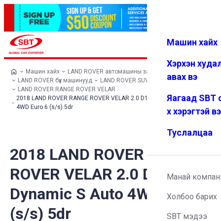
Машин хайх
Нэвтрэх
Дуртай
Цэс
Хэрхэн худа
Машин хайх
LAND ROVER автомашины загварууд
авах вэ
LAND ROVER бүх машинууд
LAND ROVER SUV
LAND ROVER RANGE ROVER VELAR
Яагаад SBT 
2018 LAND ROVER RANGE ROVER VELAR 2.0 D180 R-Dynamic S Auto
4WD Euro 6 (s/s) 5dr
х хэрэгтэй в
Туслалцаа
2018 LAND ROVER RANGE
ROVER VELAR 2.0 D180 R-
Манай компан
Dynamic S Auto 4WD Euro 6
Холбоо барих
(s/s) 5dr
SBT мэдээ