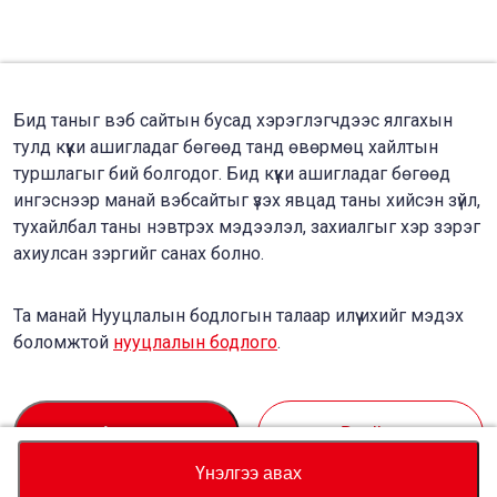
Бид таныг вэб сайтын бусад хэрэглэгчдээс ялгахын
тулд күүки ашигладаг бөгөөд танд өвөрмөц хайлтын
туршлагыг бий болгодог. Бид күүки ашигладаг бөгөөд
ингэснээр манай вэбсайтыг үзэх явцад таны хийсэн зүйл,
тухайлбал таны нэвтрэх мэдээлэл, захиалгыг хэр зэрэг
ахиулсан зэргийг санах болно.
Та манай Нууцлалын бодлогын талаар илүү ихийг мэдэх
боломжтой
нууцлалын бодлого
.
Accept
Decline
Үнэлгээ авах