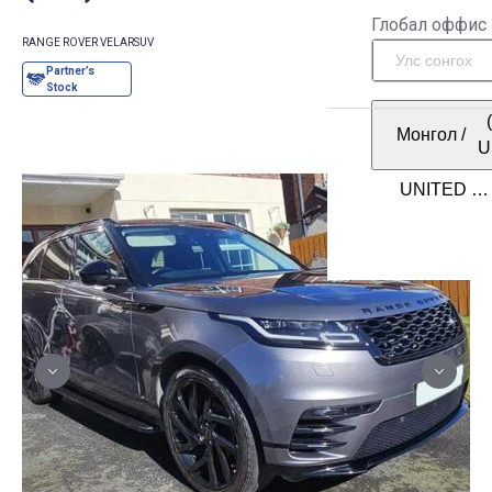
Глобал оффис
RANGE ROVER VELAR
SUV
Монгол
/
U