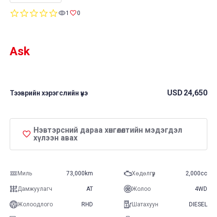
0.0
1
0
star
rating
Ask
USD
24,650
Тээврийн хэрэгслийн үнэ
Нэвтэрсний дараа хөнгөлөлтийн мэдэгдэл
хүлээн авах
Миль
73,000km
Хөдөлгүүр
2,000cc
Дамжуулагч
AT
Жолоо
4WD
Жолоодлого
RHD
Шатахуун
DIESEL