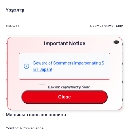
Үзүүлэлтүүд
Хэмжээ
4.79m×1.95m×1.68m
Important Notice
М3
15.69
Тээврийн хэрэгслийн жин
—kg
Beware of Scammers Impersonating S
BT Japan!
Тээврийн хэрэгслийн нийт жин
—kg
Дахиж харуулахгүй байх
Close
Ачааны хамгийн өндөр хүчин чадал
—kg
Машины тоноглол опшион
Comfort & Convenience