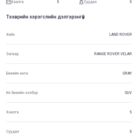
Хаалга
5
Суудал
5
Тээврийн хэрэгслийн дэлгэрэнгүй
Хийх
LAND ROVER
Загвар
RANGE ROVER VELAR
Биеийн өнгө
GRAY
Их биеийн хэлбэр
SUV
Хаалга
5
Суудал
5