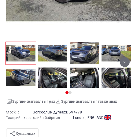
Зургийн жагсаалтыг үзэх
Зургийн жагсаалтыг татаж авах
Stock Id:
Зогсоолын дугаар:
DBV4778
Тээврийн хэрэгслийн байршил
:
London, ENGLAND
Хуваалцах