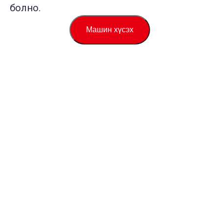
болно.
Машин хүсэх