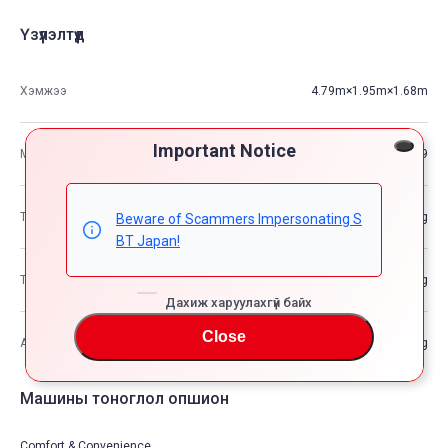
Үзүүлэлтүүд
Хэмжээ
4.79m×1.95m×1.68m
Important Notice
М3
15.69
Тээврийн хэрэгслийн жин
—kg
Beware of Scammers Impersonating S
BT Japan!
Тээврийн хэрэгслийн нийт жин
—kg
Дахиж харуулахгүй байх
Close
Ачааны хамгийн өндөр хүчин чадал
—kg
Машины тоноглол опшион
Comfort & Convenience