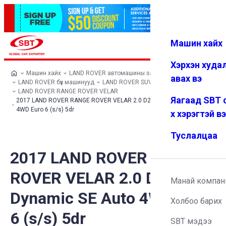
Машин хайх
Нэвтрэх
Дуртай
Цэс
Хэрхэн худа
Машин хайх
LAND ROVER автомашины загварууд
авах вэ
LAND ROVER бүх машинууд
LAND ROVER SUV
LAND ROVER RANGE ROVER VELAR
Яагаад SBT 
2017 LAND ROVER RANGE ROVER VELAR 2.0 D240 R-Dynamic SE Auto
4WD Euro 6 (s/s) 5dr
х хэрэгтэй в
Туслалцаа
2017 LAND ROVER RANGE
ROVER VELAR 2.0 D240 R-
Манай компан
Dynamic SE Auto 4WD Euro
Холбоо барих
6 (s/s) 5dr
SBT мэдээ