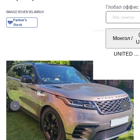
Глобал оффис
RANGE ROVER VELAR
SUV
Монгол
/
U