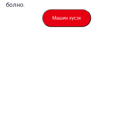
болно.
Машин хүсэх