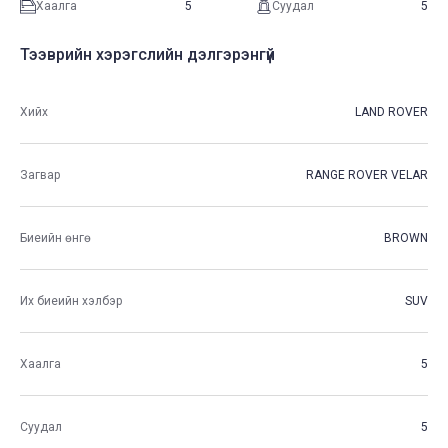
Хаалга
5
Суудал
5
Тээврийн хэрэгслийн дэлгэрэнгүй
Хийх
LAND ROVER
Загвар
RANGE ROVER VELAR
Биеийн өнгө
BROWN
Их биеийн хэлбэр
SUV
Хаалга
5
Суудал
5