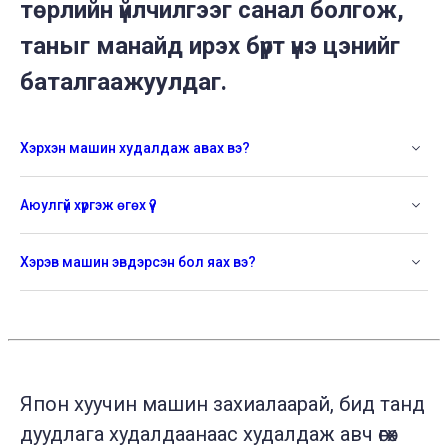
төрлийн үйлчилгээг санал болгож,
таныг манайд ирэх бүрт үнэ цэнийг
баталгаажуулдаг.
Хэрхэн машин худалдаж авах вэ?
Аюулгүй хүргэж өгөх үү?
Хэрэв машин эвдэрсэн бол яах вэ?
Япон хуучин машин захиалаарай, бид танд
дуудлага худалдаанаас худалдаж авч өгөх