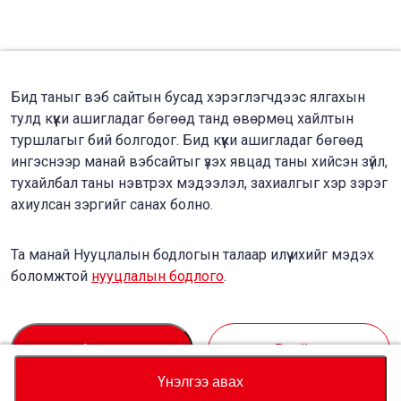
Бид таныг вэб сайтын бусад хэрэглэгчдээс ялгахын
тулд күүки ашигладаг бөгөөд танд өвөрмөц хайлтын
туршлагыг бий болгодог. Бид күүки ашигладаг бөгөөд
ингэснээр манай вэбсайтыг үзэх явцад таны хийсэн зүйл,
тухайлбал таны нэвтрэх мэдээлэл, захиалгыг хэр зэрэг
ахиулсан зэргийг санах болно.
Та манай Нууцлалын бодлогын талаар илүү ихийг мэдэх
боломжтой
нууцлалын бодлого
.
Accept
Decline
Үнэлгээ авах