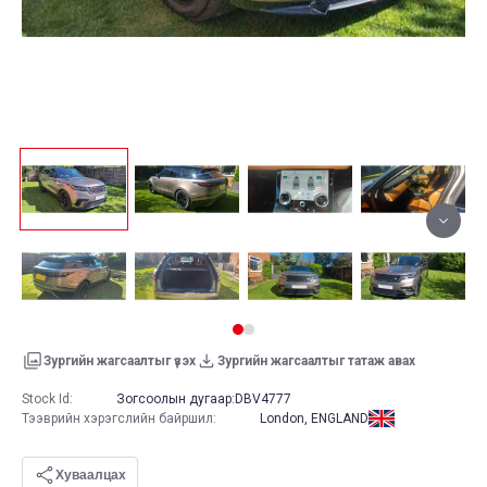
Зургийн жагсаалтыг үзэх
Зургийн жагсаалтыг татаж авах
Stock Id:
Зогсоолын дугаар:
DBV4777
Тээврийн хэрэгслийн байршил
:
London, ENGLAND
Хуваалцах