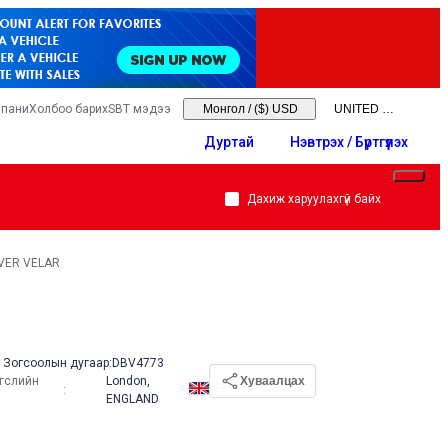
мпани
Холбоо барих
SBT мэдээ
Монгол
/
($) USD
Дуртай
Нэвтрэх / Бүртгүүлэх
Дахиж харуулахгүй байх
VER VELAR
Зогсоолын дугаар:
DBV4773
эгслийн
London,
Хуваалцах
:
ENGLAND