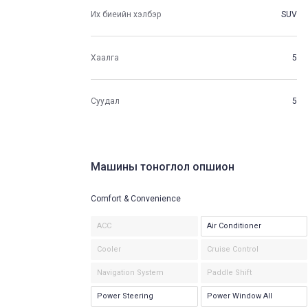
Их биеийн хэлбэр
SUV
Хаалга
5
Суудал
5
Машины тоноглол опшион
Comfort & Convenience
ACC
Air Conditioner
Cooler
Cruise Control
Navigation System
Paddle Shift
Power Steering
Power Window All