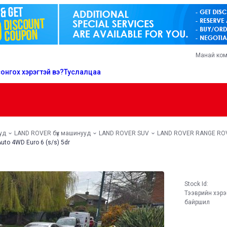
Манай ко
онгох хэрэгтэй вэ?
Туслалцаа
уд
LAND ROVER бүх машинууд
LAND ROVER SUV
LAND ROVER RANGE RO
to 4WD Euro 6 (s/s) 5dr
Stock Id:
Тээврийн хэр
байршил