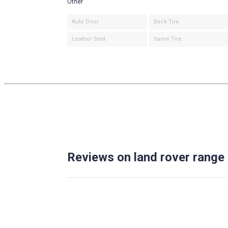
Other
Auto Door
Back Tire
Leather Seat
Same Tire
Reviews on land rover range 