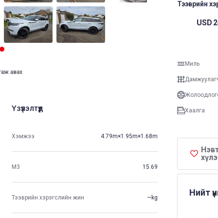
Тээврийн хэр
USD
2
Миль
таж авах
Дамжуулаг
Жолоодлог
Үзүүлэлтүүд
Хаалга
Хэмжээ
4.79m×1.95m×1.68m
Нэвт
хүлэ
М3
15.69
Нийт ү
Тээврийн хэрэгслийн жин
—kg