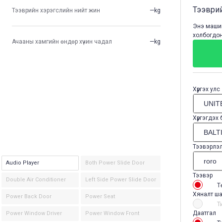
Тээврий
Тээврийн хэрэгслийн нийт жин
—kg
Энэ машин
холбогдон
Ачааны хамгийн өндөр хүчин чадал
—kg
Хүргэх улс
Хүргэгдэх
Тээвэрлэ
Audio Player
Both Power Slide Door
Тээвэр
Double Air Conditioner
Left Side Power Slide Door
Т
Хяналт ша
Power Back Door
Power Seat
Т
Даатгал
Power Window Driver
Power Window Front