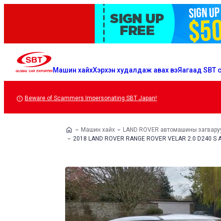
Машин хайх
Хэрхэн худалдаж авах вэ
Яагаад SBT с
Beware of Scammers Impersonating SBT Japan!
Машин хайх
LAND ROVER автомашины загвару
2018 LAND ROVER RANGE ROVER VELAR 2.0 D240 S Au