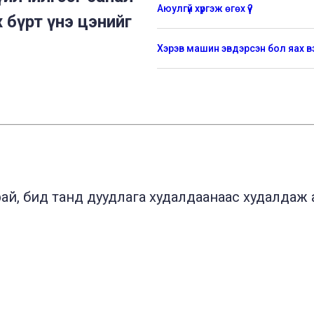
Аюулгүй хүргэж өгөх үү?
 бүрт үнэ цэнийг
Хэрэв машин эвдэрсэн бол яах в
й, бид танд дуудлага худалдаанаас худалдаж ав