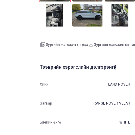
Зургийн жагсаалтыг үзэх
Зургийн жагсаалтыг та
Тээврийн хэрэгслийн дэлгэрэнгүй
Хийх
LAND ROVER
Загвар
RANGE ROVER VELAR
Биеийн өнгө
WHITE