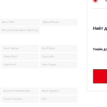
Т
Aero Side
Alloy Wheels
Нийт д
Wood Combination Steering
Roof Carrier
Roof Rails
Үнийн д
Glass Roof
Fog Light
High Roof
New Shape
Around View Monitor
Back Camera
Corner Sensor
ESC