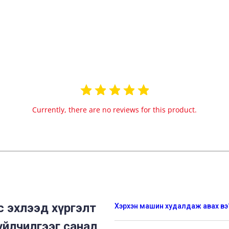
Currently, there are no reviews for this product.
 эхлээд хүргэлт
Хэрхэн машин худалдаж авах вэ
үйлчилгээг санал