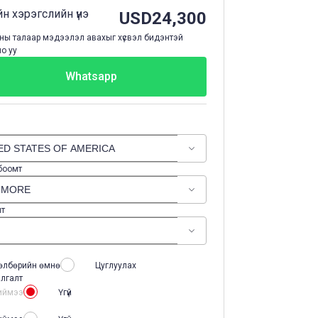
н хэрэгслийн үнэ
USD
24,300
ы талаар мэдээлэл авахыг хүсвэл бидэнтэй
о уу
Whatsapp
 боомт
лт
өлбөрийн өмнө
Цуглуулах
лгалт
иймээ
Үгүй