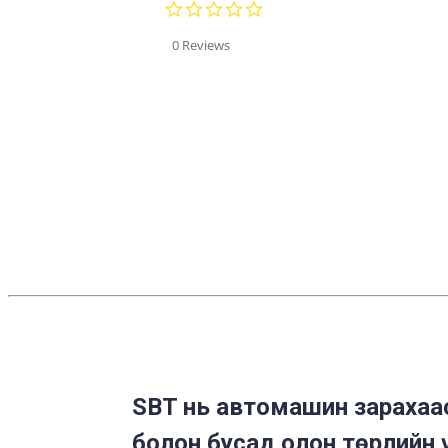
0.0
star
rating
0 Reviews
SBT нь автомашин зарахаас
болон бусад олон төрлийн 