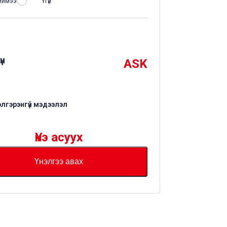
иймээ
Үгүй
үн
ASK
элгэрэнгүй мэдээлэл
Үнэ асуух
Үнэлгээ авах