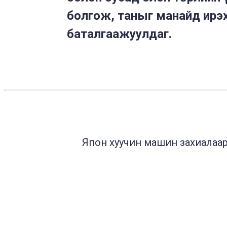
болгож, таныг манайд ирэх
баталгаажуулдаг.
Япон хуучин машин захиалаара