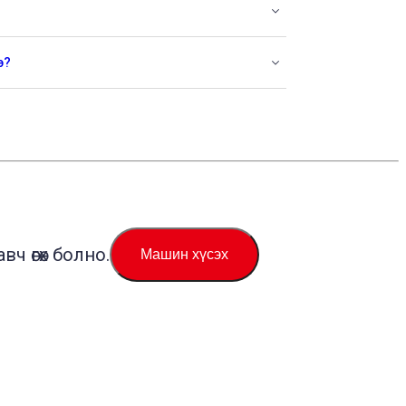
э?
ч өгөх болно.
Машин хүсэх