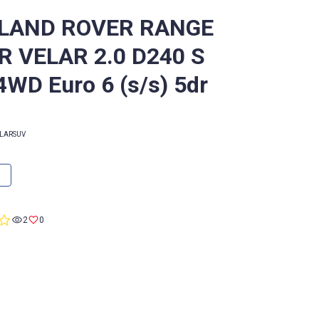
 LAND ROVER RANGE
R VELAR 2.0 D240 S
4WD Euro 6 (s/s) 5dr
LAR
SUV
0.0
2
0
star
rating