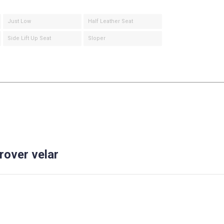
Just Low
Half Leather Seat
Side Lift Up Seat
Sloper
rover velar