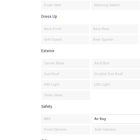
Push Start
Steering Switch
Dress Up
Aero Front
Aero Rear
Grill Guard
Rear Spoiler
Exterior
Carrier Base
Roof Box
Sun Roof
Double Sun Roof
HID Light
LED Light
Slide Glass
Safety
ABS
Air Bag
Front Camera
Side Camera