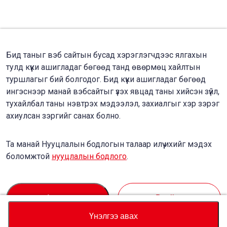
Бид таныг вэб сайтын бусад хэрэглэгчдээс ялгахын
тулд күүки ашигладаг бөгөөд танд өвөрмөц хайлтын
туршлагыг бий болгодог. Бид күүки ашигладаг бөгөөд
ингэснээр манай вэбсайтыг үзэх явцад таны хийсэн зүйл,
тухайлбал таны нэвтрэх мэдээлэл, захиалгыг хэр зэрэг
ахиулсан зэргийг санах болно.
Та манай Нууцлалын бодлогын талаар илүү ихийг мэдэх
боломжтой
нууцлалын бодлого
.
Accept
Decline
Үнэлгээ авах