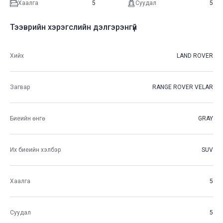
Хаалга
5
Суудал
5
Тээврийн хэрэгслийн дэлгэрэнгүй
Хийх
LAND ROVER
Загвар
RANGE ROVER VELAR
Биеийн өнгө
GRAY
Их биеийн хэлбэр
SUV
Хаалга
5
Суудал
5