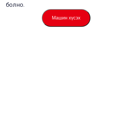
болно.
Машин хүсэх