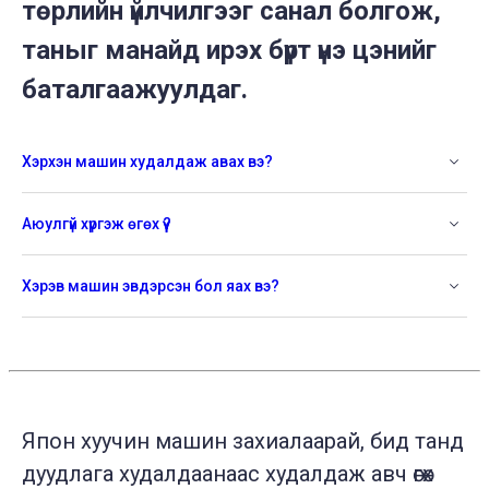
төрлийн үйлчилгээг санал болгож,
таныг манайд ирэх бүрт үнэ цэнийг
баталгаажуулдаг.
Хэрхэн машин худалдаж авах вэ?
Аюулгүй хүргэж өгөх үү?
Хэрэв машин эвдэрсэн бол яах вэ?
Япон хуучин машин захиалаарай, бид танд
дуудлага худалдаанаас худалдаж авч өгөх