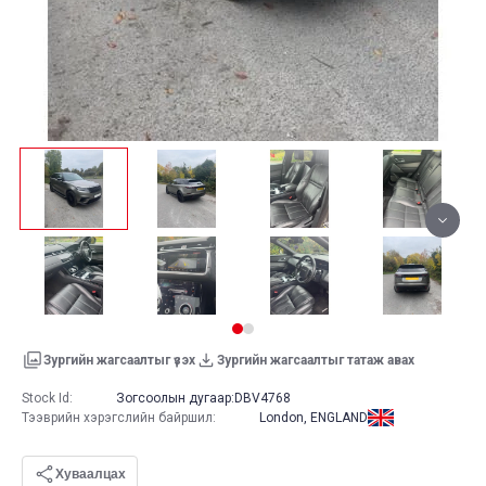
Зургийн жагсаалтыг үзэх
Зургийн жагсаалтыг татаж авах
Stock Id:
Зогсоолын дугаар:
DBV4768
Тээврийн хэрэгслийн байршил
:
London, ENGLAND
Хуваалцах