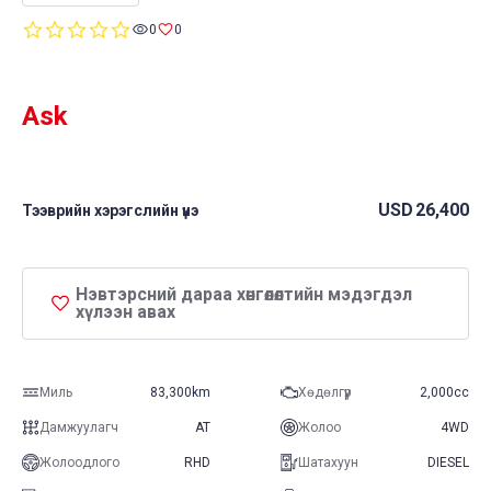
0.0
0
0
star
rating
Ask
USD
26,400
Тээврийн хэрэгслийн үнэ
Нэвтэрсний дараа хөнгөлөлтийн мэдэгдэл
хүлээн авах
Миль
83,300km
Хөдөлгүүр
2,000cc
Дамжуулагч
AT
Жолоо
4WD
Жолоодлого
RHD
Шатахуун
DIESEL