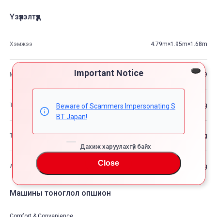
Үзүүлэлтүүд
Хэмжээ
4.79m×1.95m×1.68m
Important Notice
М3
15.69
Тээврийн хэрэгслийн жин
—kg
Beware of Scammers Impersonating S
BT Japan!
Тээврийн хэрэгслийн нийт жин
—kg
Дахиж харуулахгүй байх
Close
Ачааны хамгийн өндөр хүчин чадал
—kg
Машины тоноглол опшион
Comfort & Convenience