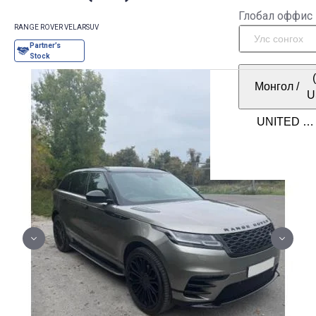
Глобал оффис
RANGE ROVER VELAR
SUV
Монгол
/
U