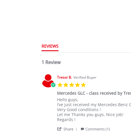
REVIEWS
1 Review
Tresor B.
Verified Buyer
5.0
star
Mercedes GLC - class received by Tre
rating
Review
review
Hello guys,
by
stating
I’ve just received my Mercedes Benz
Tresor
Mercedes
Very Good conditions !
B.
GLC
Let me Thanks you guys, Nice job!
on
-
Regards !
7
class
'
Jun
received
Share
Comments (1)