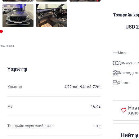
Тээврийн хэр
USD
2
таж авах
Миль
Дамжуулаг
Үзүүлэлтүүд
Жолоодлог
Хаалга
Хэмжээ
4.92m×1.94m×1.72m
М3
16.42
Нэвт
хүлэ
Тээврийн хэрэгслийн жин
—kg
Нийт ү