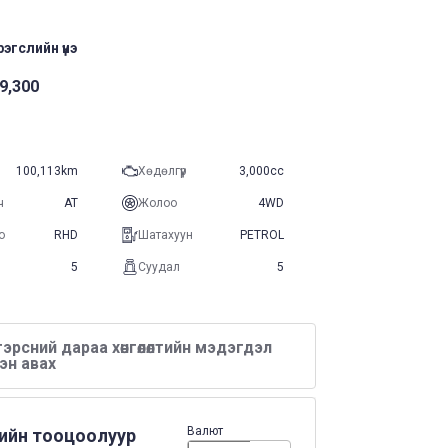
эгслийн үнэ
9,300
100,113km
Хөдөлгүүр
3,000cc
ч
AT
Жолоо
4WD
о
RHD
Шатахуун
PETROL
5
Суудал
5
эрсний дараа хөнгөлөлтийн мэдэгдэл
эн авах
Валют
нийн тооцоолуур