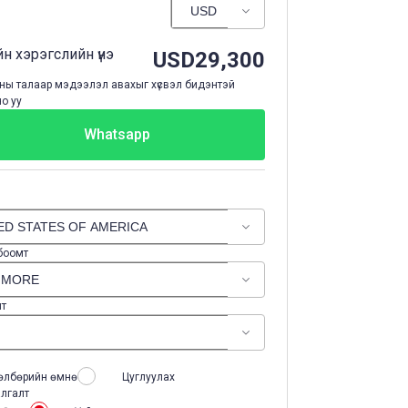
н хэрэгслийн үнэ
USD
29,300
ы талаар мэдээлэл авахыг хүсвэл бидэнтэй
о уу
Whatsapp
 боомт
лт
өлбөрийн өмнө
Цуглуулах
лгалт