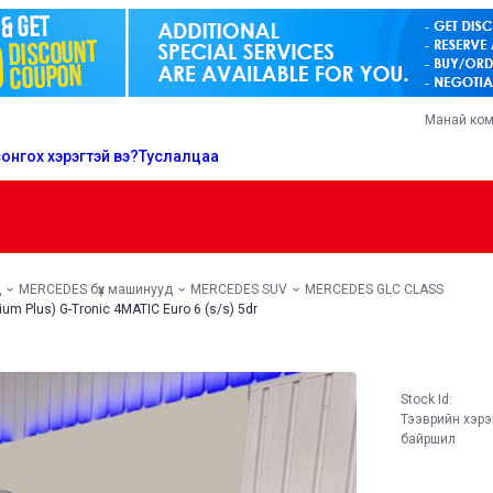
Манай ко
онгох хэрэгтэй вэ?
Туслалцаа
д
MERCEDES бүх машинууд
MERCEDES SUV
MERCEDES GLC CLASS
 Plus) G-Tronic 4MATIC Euro 6 (s/s) 5dr
Stock Id:
Тээврийн хэр
байршил