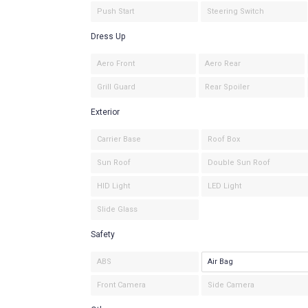
Push Start
Steering Switch
Dress Up
Aero Front
Aero Rear
Grill Guard
Rear Spoiler
Exterior
Carrier Base
Roof Box
Sun Roof
Double Sun Roof
HID Light
LED Light
Slide Glass
Safety
ABS
Air Bag
Front Camera
Side Camera