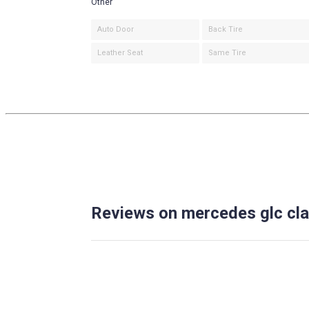
Other
Auto Door
Back Tire
Leather Seat
Same Tire
Reviews on mercedes glc cl