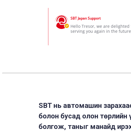
Share
2025
by
Review
Tresor
Comments
by
BITIJULA
by
Tresor
in
SBT Japan Support
Store
B.
Lubumbashi,
Owner
Hello Tresor, we are delighted
on
DR
on
serving you again in the futur
7
Congo
Review
Jun
🇨🇩
by
2025
Tresor
B.
on
7
Jun
2025
SBT нь автомашин зарахаас
болон бусад олон төрлийн 
болгож, таныг манайд ирэх