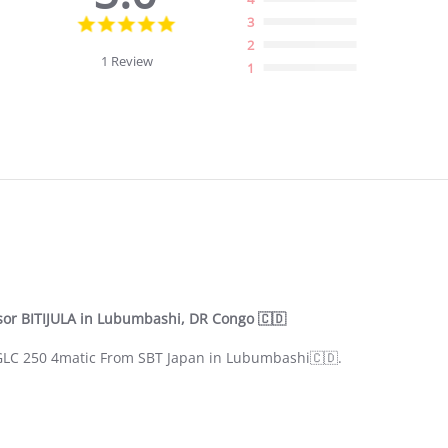
5.0
3
star
2
rating
1 Review
1
sor BITIJULA in Lubumbashi, DR Congo 🇨🇩
 GLC 250 4matic From SBT Japan in Lubumbashi🇨🇩.