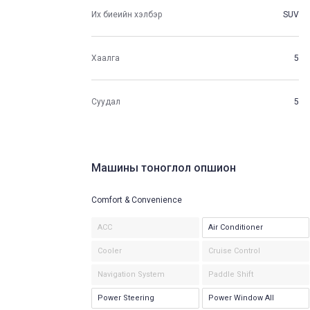
Их биеийн хэлбэр
SUV
Хаалга
5
Суудал
5
Машины тоноглол опшион
Comfort & Convenience
ACC
Air Conditioner
Cooler
Cruise Control
Navigation System
Paddle Shift
Power Steering
Power Window All