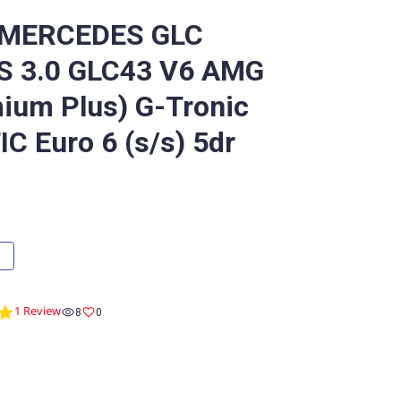
 MERCEDES GLC
S 3.0 GLC43 V6 AMG
ium Plus) G-Tronic
C Euro 6 (s/s) 5dr
5.0
1 Review
8
0
star
rating