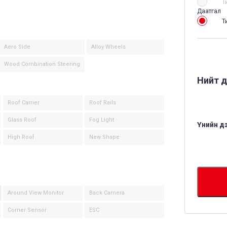
Т
Даатгал
Т
Aero Side
Alloy Wheels
Wood Combination Steering
Нийт д
Roof Carrier
Roof Rails
Glass Roof
Fog Light
Үнийн д
High Roof
New Shape
Around View Monitor
Back Camera
Corner Sensor
ESC