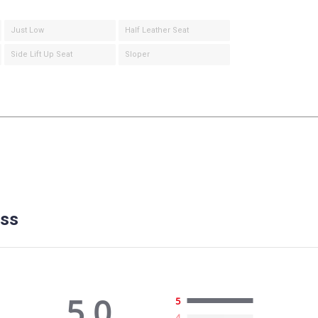
Just Low
Half Leather Seat
Side Lift Up Seat
Sloper
ass
5.0
5
4