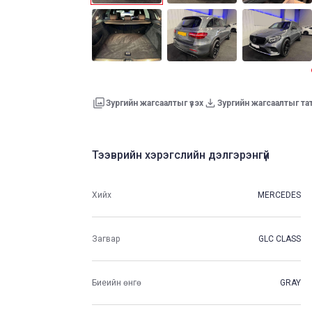
Зургийн жагсаалтыг үзэх
Зургийн жагсаалтыг та
Тээврийн хэрэгслийн дэлгэрэнгүй
Хийх
MERCEDES
Загвар
GLC CLASS
Биеийн өнгө
GRAY