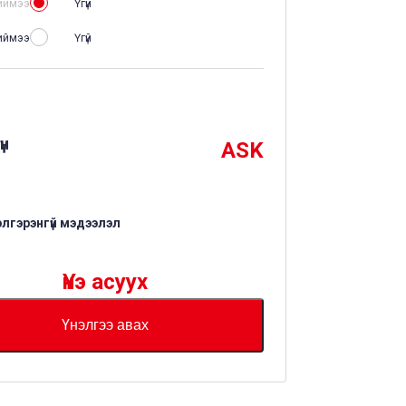
иймээ
Үгүй
иймээ
Үгүй
үн
ASK
элгэрэнгүй мэдээлэл
Үнэ асуух
Үнэлгээ авах