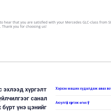
 to hear that you are satisfied with your Mercedes GLC-class from
e. Thank you for choosing us!
 эхлээд хүргэлт
Хэрхэн машин худалдаж авах вэ
үйлчилгээг санал
Аюулгүй хүргэж өгөх үү?
 бүрт үнэ цэнийг