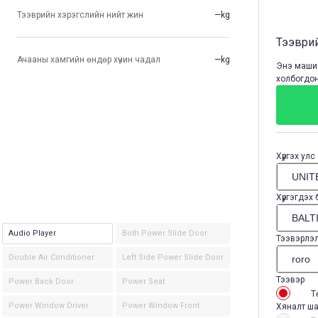
Тээврийн хэрэгслийн нийт жин
—kg
Тээврий
Ачааны хамгийн өндөр хүчин чадал
—kg
Энэ машин
холбогдон
Хүргэх улс
Хүргэгдэх
Audio Player
Both Power Slide Door
Тээвэрлэ
Double Air Conditioner
Left Side Power Slide Door
Тээвэр
Power Back Door
Power Seat
Т
Power Window Driver
Power Window Front
Хяналт ша