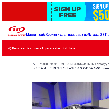
Машин хайх
Хэрхэн худалдаж авах вэ
Яагаад SBT с
Beware of Scammers Impersonating SBT Japan!
Машин хайх
MERCEDES автомашины загваруу
2016 MERCEDES GLC CLASS 3.0 GLC43 V6 AMG (Premium