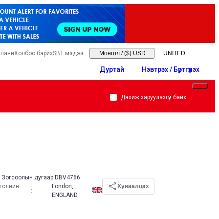
мпани
Холбоо барих
SBT мэдээ
Монгол
/
($) USD
Дуртай
Нэвтрэх / Бүртгүүлэх
Дахиж харуулахгүй байх
Зогсоолын дугаар:
DBV4766
эгслийн
London,
Хуваалцах
:
ENGLAND