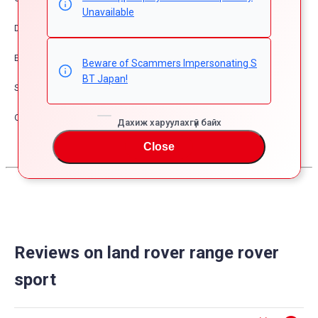
Unavailable
Dress Up
Exterior
Beware of Scammers Impersonating S
BT Japan!
Safety
Other
Дахиж харуулахгүй байх
Close
Reviews on land rover range rover
sport