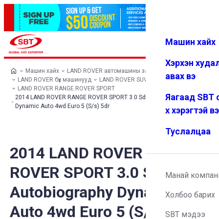
Машин хайх
Нэвтрэх
Дуртай
Цэс
Хэрхэн худа
Машин хайх
LAND ROVER автомашины загварууд
авах вэ
LAND ROVER бүх машинууд
LAND ROVER SUV
LAND ROVER RANGE ROVER SPORT
Яагаад SBT 
2014 LAND ROVER RANGE ROVER SPORT 3.0 Sd V6 Autobiography
Dynamic Auto 4wd Euro 5 (S/s) 5dr
х хэрэгтэй в
Туслалцаа
2014 LAND ROVER RANGE
ROVER SPORT 3.0 Sd V6
Манай компан
Autobiography Dynamic
Холбоо барих
Auto 4wd Euro 5 (S/s) 5dr
SBT мэдээ