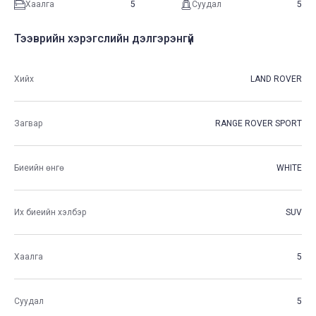
Хаалга
5
Суудал
5
Тээврийн хэрэгслийн дэлгэрэнгүй
Хийх
LAND ROVER
Загвар
RANGE ROVER SPORT
Биеийн өнгө
WHITE
Их биеийн хэлбэр
SUV
Хаалга
5
Суудал
5