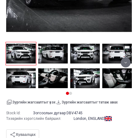
Зургийн жагсаалтыг үзэх
Зургийн жагсаалтыг татаж авах
Stock Id:
Зогсоолын дугаар:
DBV4745
Тээврийн хэрэгслийн байршил
:
London, ENGLAND
Хуваалцах