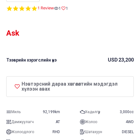
5.0
1 Review
1
1
star
rating
Ask
USD
23,200
Тээврийн хэрэгслийн үнэ
Нэвтэрсний дараа хөнгөлөлтийн мэдэгдэл
хүлээн авах
Миль
92,199km
Хөдөлгүүр
3,000cc
Дамжуулагч
AT
Жолоо
4WD
Жолоодлого
RHD
Шатахуун
DIESEL