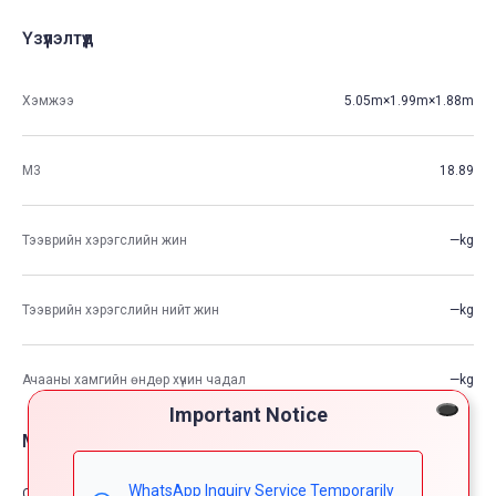
Үзүүлэлтүүд
Хэмжээ
5.05m×1.99m×1.88m
М3
18.89
Тээврийн хэрэгслийн жин
—kg
Тээврийн хэрэгслийн нийт жин
—kg
Ачааны хамгийн өндөр хүчин чадал
—kg
Important Notice
Машины тоноглол опшион
WhatsApp Inquiry Service Temporarily
Comfort & Convenience