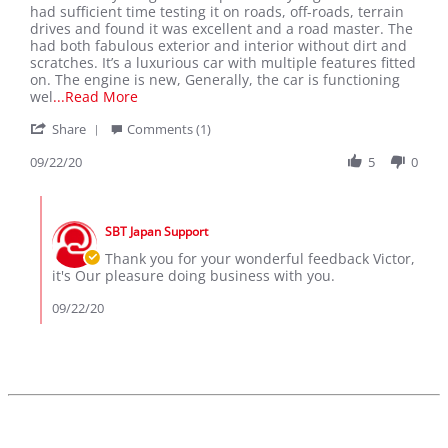
by
stating
had sufficient time testing it on roads, off-roads, terrain
Victor
Acknowledging
drives and found it was excellent and a road master. The
D.
Excellent
had both fabulous exterior and interior without dirt and
on
Services
scratches. It’s a luxurious car with multiple features fitted
22
and
on. The engine is new, Generally, the car is functioning
Sep
great
Read
wel
...Read More
2020
business
more
'
with
Share
Comments (1)
about
Share
SBT
review
Review
09/22/20
5
0
stating
by
Acknowledging
Victor
Excellent
Comments
D.
Services
by
on
and
SBT Japan Support
Store
22
great
Owner
Thank you for your wonderful feedback Victor,
Sep
business
on
it's Our pleasure doing business with you.
2020
with
Review
SBT
by
09/22/20
Victor
D.
on
22
Sep
2020