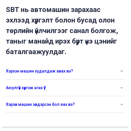
SBT нь автомашин зарахаас
эхлээд хүргэлт болон бусад олон
төрлийн үйлчилгээг санал болгож,
таныг манайд ирэх бүрт үнэ цэнийг
баталгаажуулдаг.
Хэрхэн машин худалдаж авах вэ?
Аюулгүй хүргэж өгөх үү?
Хэрэв машин эвдэрсэн бол яах вэ?