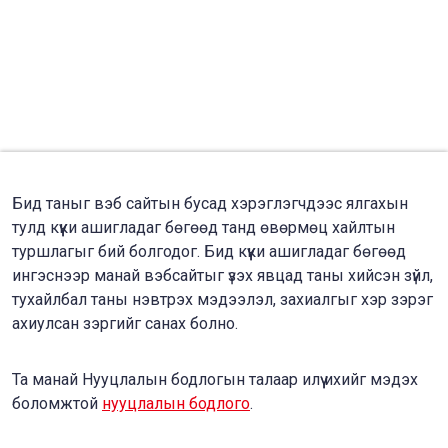
Бид таныг вэб сайтын бусад хэрэглэгчдээс ялгахын
тулд күүки ашигладаг бөгөөд танд өвөрмөц хайлтын
туршлагыг бий болгодог. Бид күүки ашигладаг бөгөөд
ингэснээр манай вэбсайтыг үзэх явцад таны хийсэн зүйл,
тухайлбал таны нэвтрэх мэдээлэл, захиалгыг хэр зэрэг
ахиулсан зэргийг санах болно.
Та манай Нууцлалын бодлогын талаар илүү ихийг мэдэх
боломжтой
нууцлалын бодлого
.