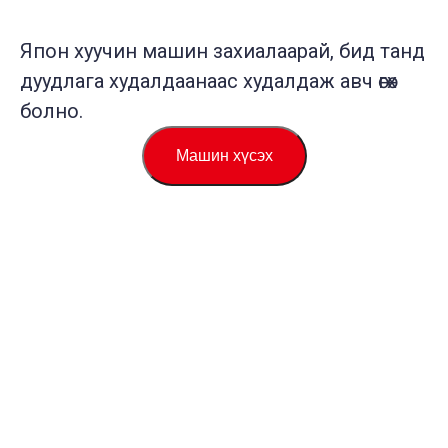
Япон хуучин машин захиалаарай, бид танд
дуудлага худалдаанаас худалдаж авч өгөх
болно.
Машин хүсэх