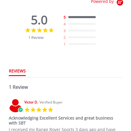
Powered by
5.0
5
4
5.0
3
star
1 Review
2
rating
1
REVIEWS
1 Review
Victor D.
Verified Buyer
5.0
star
Acknowledging Excellent Services and great business
rating
with SBT
Review
review
I received my Range Rover Sports 3 days ago and have