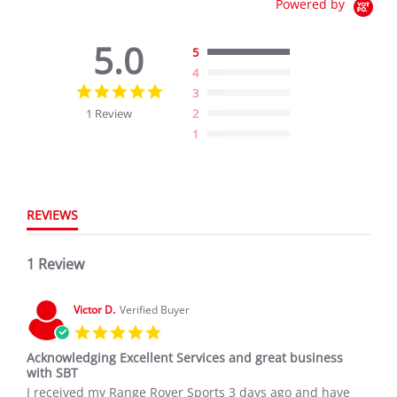
Powered by
5.0
5
4
5.0
3
star
1 Review
2
rating
1
REVIEWS
1 Review
Victor D.
Verified Buyer
5.0
star
Acknowledging Excellent Services and great business
rating
with SBT
Review
review
I received my Range Rover Sports 3 days ago and have