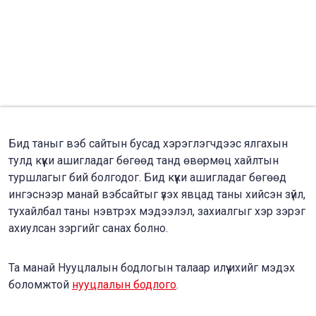
Бид таныг вэб сайтын бусад хэрэглэгчдээс ялгахын
тулд күүки ашигладаг бөгөөд танд өвөрмөц хайлтын
туршлагыг бий болгодог. Бид күүки ашигладаг бөгөөд
ингэснээр манай вэбсайтыг үзэх явцад таны хийсэн зүйл,
тухайлбал таны нэвтрэх мэдээлэл, захиалгыг хэр зэрэг
ахиулсан зэргийг санах болно.
Та манай Нууцлалын бодлогын талаар илүү ихийг мэдэх
боломжтой
нууцлалын бодлого
.