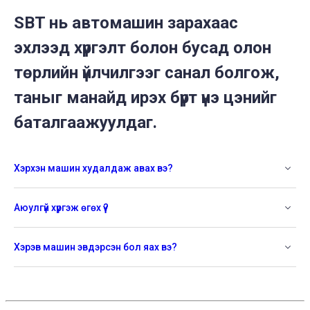
SBT нь автомашин зарахаас
эхлээд хүргэлт болон бусад олон
төрлийн үйлчилгээг санал болгож,
таныг манайд ирэх бүрт үнэ цэнийг
баталгаажуулдаг.
Хэрхэн машин худалдаж авах вэ?
Аюулгүй хүргэж өгөх үү?
Хэрэв машин эвдэрсэн бол яах вэ?