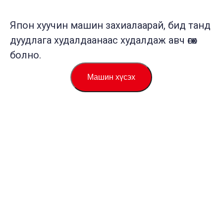
Япон хуучин машин захиалаарай, бид танд
дуудлага худалдаанаас худалдаж авч өгөх
болно.
Машин хүсэх