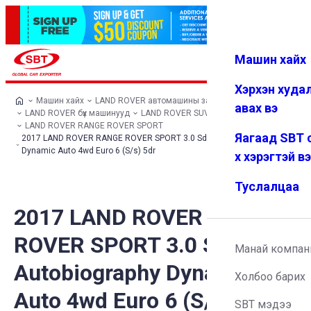
Машин хайх
Нэвтрэх
Дуртай
Цэс
Хэрхэн худа
Машин хайх
LAND ROVER автомашины загварууд
авах вэ
LAND ROVER бүх машинууд
LAND ROVER SUV
LAND ROVER RANGE ROVER SPORT
Яагаад SBT 
2017 LAND ROVER RANGE ROVER SPORT 3.0 Sd V6 Autobiography
Dynamic Auto 4wd Euro 6 (S/s) 5dr
х хэрэгтэй в
Туслалцаа
2017 LAND ROVER RANGE
ROVER SPORT 3.0 Sd V6
Манай компан
Autobiography Dynamic
Холбоо барих
Auto 4wd Euro 6 (S/s) 5dr
SBT мэдээ