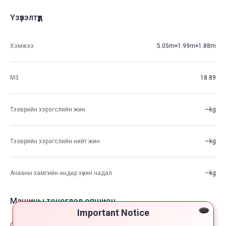
Үзүүлэлтүүд
Хэмжээ
5.05m×1.99m×1.88m
М3
18.89
Тээврийн хэрэгслийн жин
—kg
Тээврийн хэрэгслийн нийт жин
—kg
Ачааны хамгийн өндөр хүчин чадал
—kg
Машины тоноглол опшион
Important Notice
Comfort & Convenience