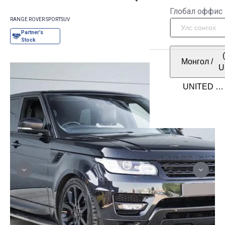
Глобал оффис
RANGE ROVER SPORT
SUV
Монгол
/
U