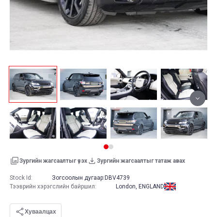
Зургийн жагсаалтыг үзэх
Зургийн жагсаалтыг татаж авах
Stock Id:
Зогсоолын дугаар:
DBV4739
Тээврийн хэрэгслийн байршил
:
London, ENGLAND
Хуваалцах