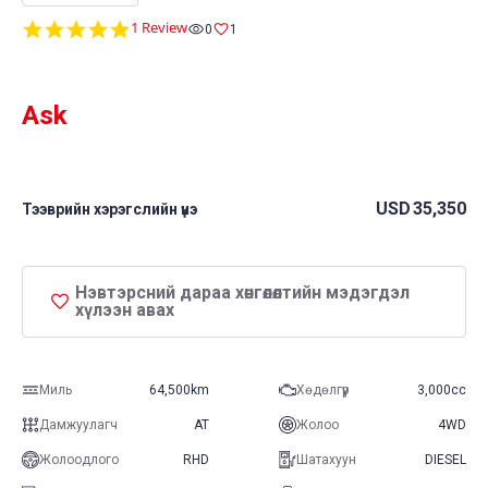
5.0
1 Review
0
1
star
rating
Ask
USD
35,350
Тээврийн хэрэгслийн үнэ
Нэвтэрсний дараа хөнгөлөлтийн мэдэгдэл
хүлээн авах
Миль
64,500km
Хөдөлгүүр
3,000cc
Дамжуулагч
AT
Жолоо
4WD
Жолоодлого
RHD
Шатахуун
DIESEL