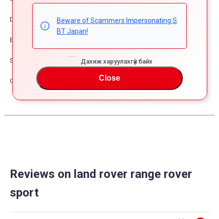
Dress Up
Beware of Scammers Impersonating S
BT Japan!
Exterior
Safety
Дахиж харуулахгүй байх
Close
Other
Reviews on land rover range rover
sport