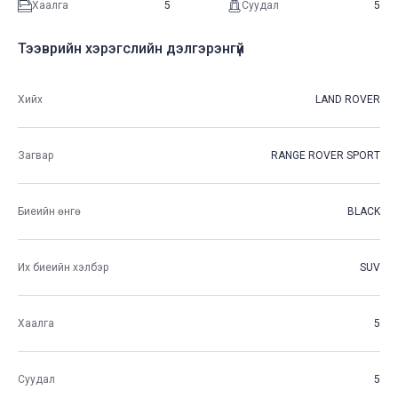
Хаалга
5
Суудал
5
Тээврийн хэрэгслийн дэлгэрэнгүй
Хийх
LAND ROVER
Загвар
RANGE ROVER SPORT
Биеийн өнгө
BLACK
Их биеийн хэлбэр
SUV
Хаалга
5
Суудал
5