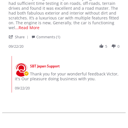
by
stating
had sufficient time testing it on roads, off-roads, terrain
Victor
Acknowledging
drives and found it was excellent and a road master. The
D.
Excellent
had both fabulous exterior and interior without dirt and
on
Services
scratches. It’s a luxurious car with multiple features fitted
22
and
on. The engine is new, Generally, the car is functioning
Sep
great
Read
wel
...Read More
2020
business
more
'
with
Share
Comments (1)
about
Share
SBT
I
Review
09/22/20
5
0
received
by
my
Victor
Range
Comments
D.
Rover
by
on
Sports
SBT Japan Support
Store
22
3
Owner
Thank you for your wonderful feedback Victor,
Sep
on
it's Our pleasure doing business with you.
2020
Review
by
09/22/20
Victor
D.
on
22
Sep
2020