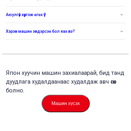
Аюулгүй хүргэж өгөх үү?
Хэрэв машин эвдэрсэн бол яах вэ?
Япон хуучин машин захиалаарай, бид танд
дуудлага худалдаанаас худалдаж авч өгөх
болно.
Машин хүсэх