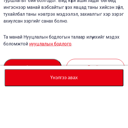
туршлагыг бий болгодог. Бид күүки ашигладаг бөгөөд
ингэснээр манай вэбсайтыг үзэх явцад таны хийсэн зүйл,
тухайлбал таны нэвтрэх мэдээлэл, захиалгыг хэр зэрэг
ахиулсан зэргийг санах болно.
Та манай Нууцлалын бодлогын талаар илүү ихийг мэдэх
боломжтой
нууцлалын бодлого
.
Accept
Decline
Үнэлгээ авах
Валют
Нийт үнийн тооцоолуур
Худалдан авах
Туслалцаа
Тээврийн хэрэгслийн үнэ
USD
53,910