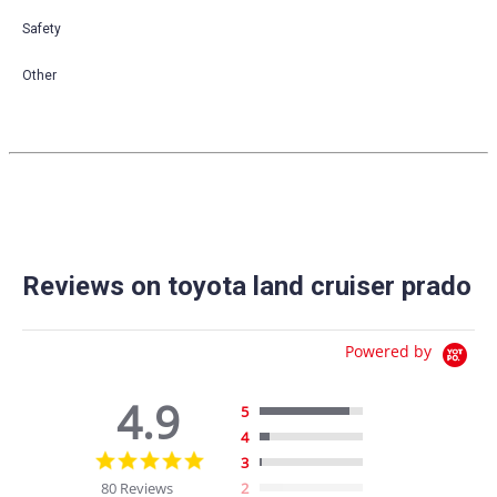
Safety
Other
Reviews on toyota land cruiser prado
Powered by
4.9
5
4
4.9
3
star
80 Reviews
2
rating