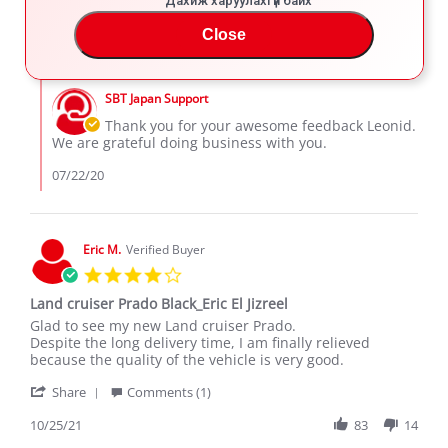
Дахиж харуулахгүй байх
Share
l.
vehicle
Review
07/21/20
239
18
on
Close
by
21
Leonid
Jul
Comments
l.
2020
by
on
SBT Japan Support
Store
21
Owner
Thank you for your awesome feedback Leonid.
Jul
on
We are grateful doing business with you.
2020
Review
by
07/22/20
Leonid
l.
on
21
Eric M.
Verified Buyer
Jul
4.0
2020
star
Land cruiser Prado Black_Eric El Jizreel
rating
Review
review
Glad to see my new Land cruiser Prado.
by
stating
Despite the long delivery time, I am finally relieved
Eric
Land
because the quality of the vehicle is very good.
M.
cruiser
'
on
Prado
Share
Comments (1)
Share
25
Black_Eric
Review
10/25/21
83
14
Oct
El
by
2021
Jizreel