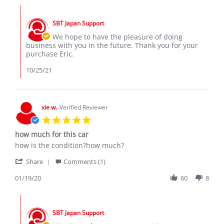
Eric
Comments
M.
by
on
SBT Japan Support
Store
25
Owner
We hope to have the pleasure of doing
Oct
on
business with you in the future. Thank you for your
2021
Review
purchase Eric.
by
Eric
10/25/21
M.
on
25
Oct
xie w.
Verified Reviewer
2021
5.0
star
how much for this car
rating
Review
review
how is the condition?how much?
by
stating
'
xie
how
Share
Comments (1)
Share
w.
much
Review
01/19/20
60
8
on
for
by
19
this
xie
Jan
car
Comments
w.
2020
by
on
SBT Japan Support
Store
19