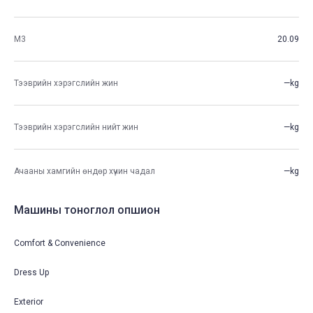
М3
20.09
Тээврийн хэрэгслийн жин
—kg
Тээврийн хэрэгслийн нийт жин
—kg
Ачааны хамгийн өндөр хүчин чадал
—kg
Машины тоноглол опшион
Comfort & Convenience
Dress Up
Exterior