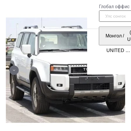
Глобал оффис
Монгол
/
U