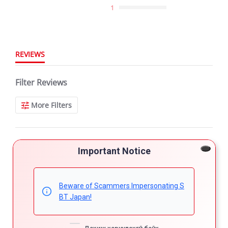
1
REVIEWS
Filter Reviews
More Filters
80 Reviews
Important Notice
Leonid l.
Verified Buyer
5.0
Beware of Scammers Impersonating S
star
BT Japan!
Ideal vehicle
rating
Review
review
Amazing Condition
by
stating
'
Leonid
Ideal
Share
Comments (1)