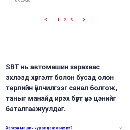
07/29/20
Point
K.
on
29
1
2
3
Jul
2020
SBT нь автомашин зарахаас
эхлээд хүргэлт болон бусад олон
төрлийн үйлчилгээг санал болгож,
таныг манайд ирэх бүрт үнэ цэнийг
баталгаажуулдаг.
Хэрхэн машин худалдаж авах вэ?