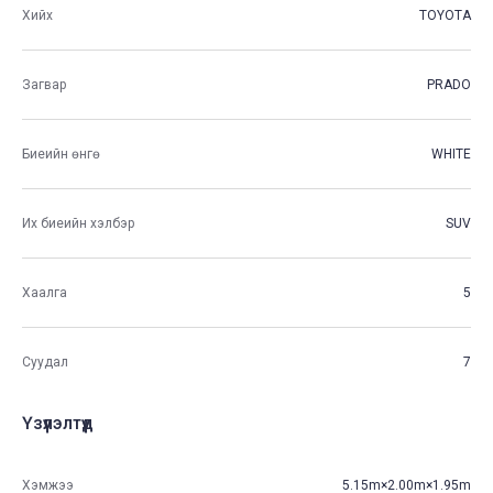
Хийх
TOYOTA
Загвар
PRADO
Биеийн өнгө
WHITE
Их биеийн хэлбэр
SUV
Хаалга
5
Суудал
7
Үзүүлэлтүүд
Хэмжээ
5.15m×2.00m×1.95m