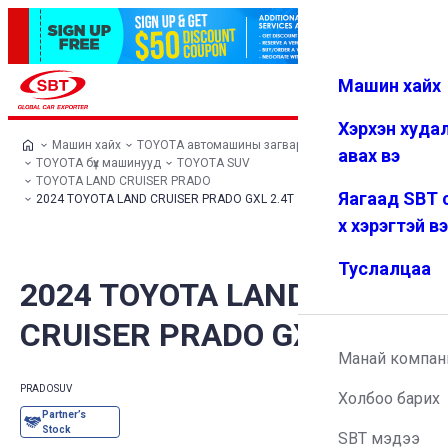
Машин хайх
Нэвтрэх
Дуртай
Цэс
Хэрхэн худа
Машин хайх
TOYOTA автомашины загварууд
авах вэ
TOYOTA бүх машинууд
TOYOTA SUV
TOYOTA LAND CRUISER PRADO
Яагаад SBT 
2024 TOYOTA LAND CRUISER PRADO GXL 2.4T
х хэрэгтэй в
Туслалцаа
2024 TOYOTA LAND
CRUISER PRADO GXL 2.4T
Манай компан
PRADO
SUV
Холбоо барих
SBT мэдээ