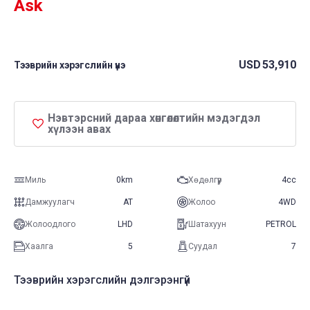
Ask
USD
53,910
Тээврийн хэрэгслийн үнэ
Нэвтэрсний дараа хөнгөлөлтийн мэдэгдэл
хүлээн авах
Миль
0km
Хөдөлгүүр
4cc
Дамжуулагч
AT
Жолоо
4WD
Жолоодлого
LHD
Шатахуун
PETROL
Хаалга
5
Суудал
7
Тээврийн хэрэгслийн дэлгэрэнгүй