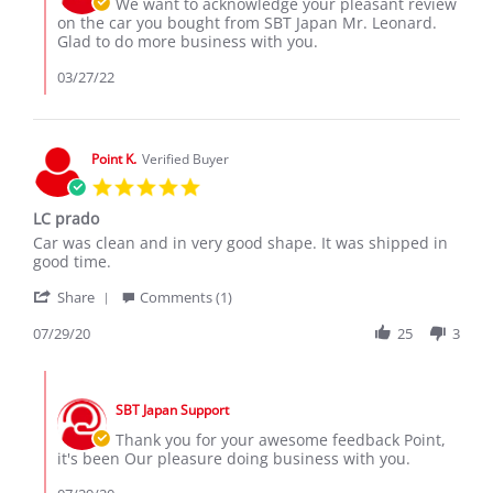
We want to acknowledge your pleasant review
Mar
on
on the car you bought from SBT Japan Mr. Leonard.
2022
Review
Glad to do more business with you.
by
Leonard
03/27/22
W.
on
22
Mar
Point K.
Verified Buyer
2022
5.0
star
LC prado
rating
Review
review
Car was clean and in very good shape. It was shipped in
by
stating
good time.
Point
LC
'
K.
prado
Share
Comments (1)
Share
on
Review
07/29/20
25
3
29
by
Jul
Point
2020
Comments
K.
by
on
SBT Japan Support
Store
29
Owner
Thank you for your awesome feedback Point,
Jul
on
it's been Our pleasure doing business with you.
2020
Review
by