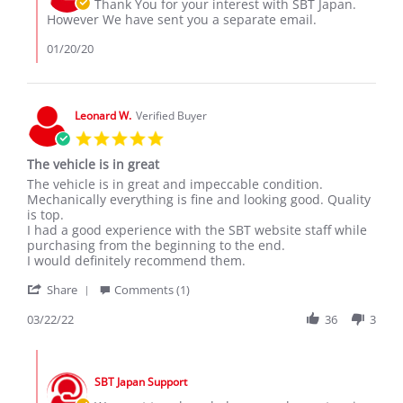
Owner
Thank You for your interest with SBT Japan.
Jan
on
However We have sent you a separate email.
2020
Review
by
01/20/20
xie
w.
on
19
Leonard W.
Verified Buyer
Jan
5.0
2020
star
The vehicle is in great
rating
Review
review
The vehicle is in great and impeccable condition.
by
stating
Mechanically everything is fine and looking good. Quality
Leonard
The
is top.
W.
vehicle
I had a good experience with the SBT website staff while
on
is
purchasing from the beginning to the end.
22
in
I would definitely recommend them.
Mar
great
'
2022
Share
Comments (1)
Share
Review
03/22/22
36
3
by
Leonard
Comments
W.
by
on
SBT Japan Support
Store
22
Owner