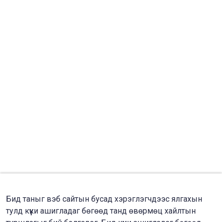
Бид таныг вэб сайтын бусад хэрэглэгчдээс ялгахын
тулд күүки ашигладаг бөгөөд танд өвөрмөц хайлтын