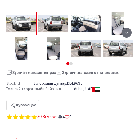
Зургийн жагсаалтыг үзэх
Зургийн жагсаалтыг татаж авах
Stock Id:
Зогсоолын дугаар:
DBL9635
Тээврийн хэрэгслийн байршил
:
dubai, UAE
Хуваалцах
4.9
80 Reviews
4
0
star
rating