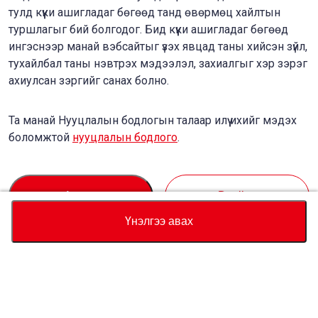
тулд күүки ашигладаг бөгөөд танд өвөрмөц хайлтын
туршлагыг бий болгодог. Бид күүки ашигладаг бөгөөд
ингэснээр манай вэбсайтыг үзэх явцад таны хийсэн зүйл,
тухайлбал таны нэвтрэх мэдээлэл, захиалгыг хэр зэрэг
ахиулсан зэргийг санах болно.
Та манай Нууцлалын бодлогын талаар илүү ихийг мэдэх
боломжтой
нууцлалын бодлого
.
Accept
Decline
Үнэлгээ авах
Валют
Нийт үнийн тооцоолуур
Худалдан авах