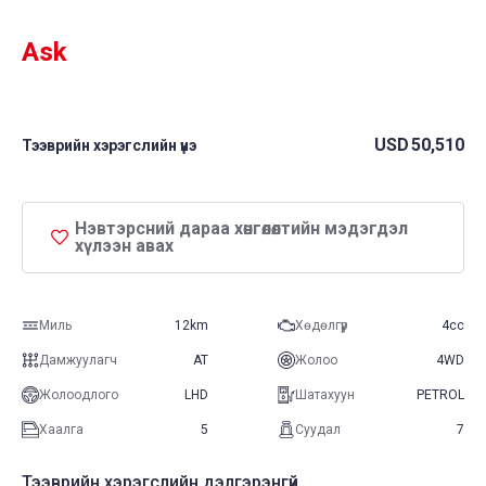
rating
Ask
USD
50,510
Тээврийн хэрэгслийн үнэ
Нэвтэрсний дараа хөнгөлөлтийн мэдэгдэл
хүлээн авах
Миль
12km
Хөдөлгүүр
4cc
Дамжуулагч
AT
Жолоо
4WD
Жолоодлого
LHD
Шатахуун
PETROL
Хаалга
5
Суудал
7
Тээврийн хэрэгслийн дэлгэрэнгүй