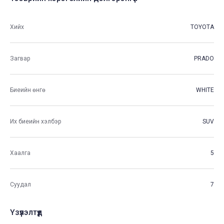
Хийх
TOYOTA
Загвар
PRADO
Биеийн өнгө
WHITE
Их биеийн хэлбэр
SUV
Хаалга
5
Суудал
7
Үзүүлэлтүүд