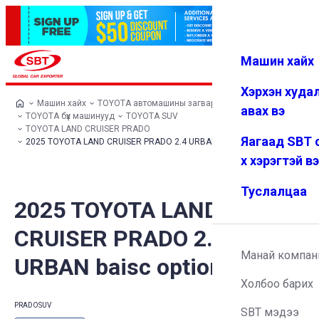
Машин хайх
Нэвтрэх
Дуртай
Цэс
Хэрхэн худа
Машин хайх
TOYOTA автомашины загварууд
авах вэ
TOYOTA бүх машинууд
TOYOTA SUV
TOYOTA LAND CRUISER PRADO
Яагаад SBT 
2025 TOYOTA LAND CRUISER PRADO 2.4 URBAN baisc option
х хэрэгтэй в
Туслалцаа
2025 TOYOTA LAND
CRUISER PRADO 2.4
Манай компан
URBAN baisc option
Холбоо барих
PRADO
SUV
SBT мэдээ