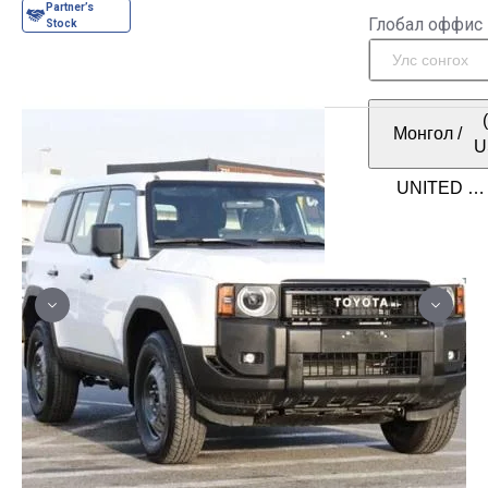
Глобал оффис
Монгол
/
U