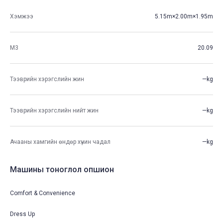
Хэмжээ
5.15m×2.00m×1.95m
М3
20.09
Тээврийн хэрэгслийн жин
—kg
Тээврийн хэрэгслийн нийт жин
—kg
Ачааны хамгийн өндөр хүчин чадал
—kg
Машины тоноглол опшион
Comfort & Convenience
Dress Up