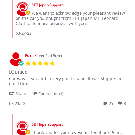
by
on
SBT Japan Support
Store
22
Owner
We want to acknowledge your pleasant review
Mar
on
on the car you bought from SBT Japan Mr. Leonard.
2022
Review
Glad to do more business with you.
by
Leonard
03/27/22
W.
on
22
Mar
Point K.
Verified Buyer
2022
5.0
star
LC prado
rating
Review
review
Car was clean and in very good shape. It was shipped in
by
stating
good time.
Point
LC
'
K.
prado
Share
Comments (1)
Share
on
Review
07/29/20
25
3
29
by
Jul
Point
2020
Comments
K.
by
on
SBT Japan Support
Store
29
Owner
Thank you for your awesome feedback Point,
Jul