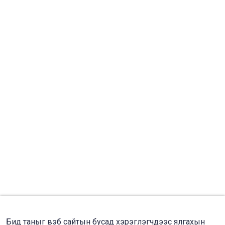
Бид таныг вэб сайтын бусад хэрэглэгчдээс ялгахын