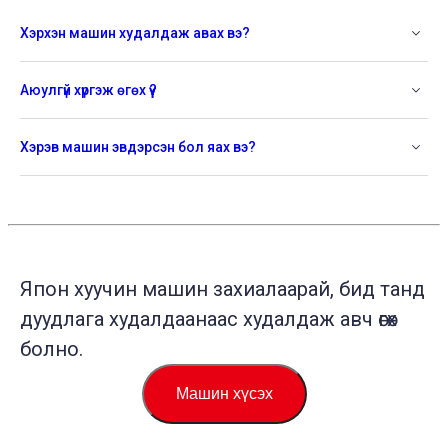
Хэрхэн машин худалдаж авах вэ?
Аюулгүй хүргэж өгөх үү?
Хэрэв машин эвдэрсэн бол яах вэ?
Япон хуучин машин захиалаарай, бид танд
дуудлага худалдаанаас худалдаж авч өгөх
болно.
Машин хүсэх