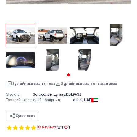
Зургийн жагсаалтыг үзэх
Зургийн жагсаалтыг татаж авах
Stock Id:
Зогсоолын дугаар:
DBL9632
Тээврийн хэрэгслийн байршил
:
dubai, UAE
Хуваалцах
4.9
80 Reviews
1
1
star