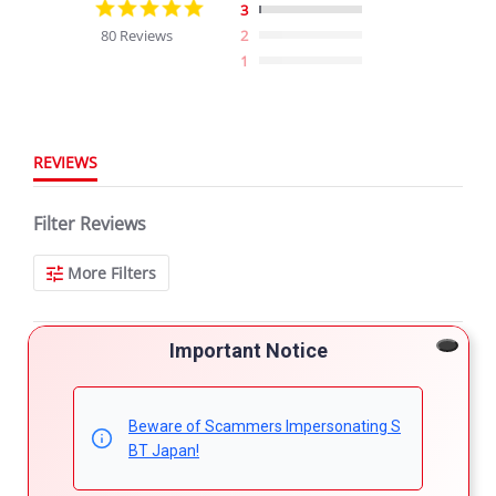
4.9
3
star
80 Reviews
2
rating
1
REVIEWS
Filter Reviews
More Filters
Important Notice
80 Reviews
Leonid l.
Verified Buyer
Beware of Scammers Impersonating S
5.0
BT Japan!
star
Ideal vehicle
rating