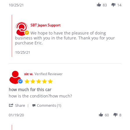
25
Black_Eric
Review
10/25/21
83
14
Oct
El
by
2021
Jizreel
Eric
Comments
M.
by
on
SBT Japan Support
Store
25
Owner
We hope to have the pleasure of doing
Oct
on
business with you in the future. Thank you for your
2021
Review
purchase Eric.
by
Eric
10/25/21
M.
on
25
Oct
xie w.
Verified Reviewer
2021
5.0
star
how much for this car
rating
Review
review
how is the condition?how much?
by
stating
'
xie
how
Share
Comments (1)
Share
w.
much
Review
01/19/20
60
8
on
for
by
19
this
xie
Jan
car
Comments
w.