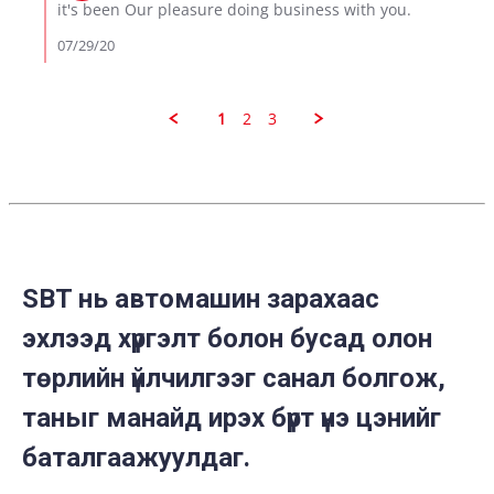
on
it's been Our pleasure doing business with you.
2020
Review
by
07/29/20
Point
K.
on
29
1
2
3
Jul
2020
SBT нь автомашин зарахаас
эхлээд хүргэлт болон бусад олон
төрлийн үйлчилгээг санал болгож,
таныг манайд ирэх бүрт үнэ цэнийг
баталгаажуулдаг.