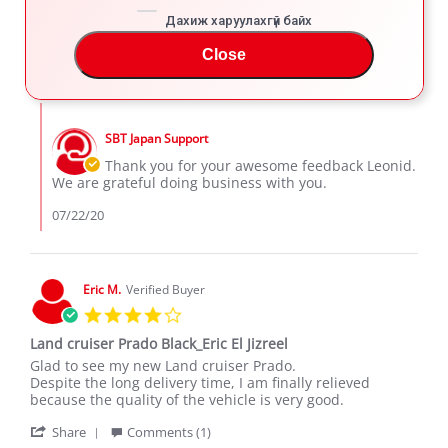
Review
review
Amazing Condition
by
stating
Дахиж харуулахгүй байх
'
Leonid
Ideal
Share
Comments (1)
Share
l.
vehicle
Close
Review
07/21/20
239
18
on
by
21
Leonid
Jul
Comments
l.
2020
by
on
SBT Japan Support
Store
21
Owner
Thank you for your awesome feedback Leonid.
Jul
on
We are grateful doing business with you.
2020
Review
by
07/22/20
Leonid
l.
on
21
Eric M.
Verified Buyer
Jul
4.0
2020
star
Land cruiser Prado Black_Eric El Jizreel
rating
Review
review
Glad to see my new Land cruiser Prado.
by
stating
Despite the long delivery time, I am finally relieved
Eric
Land
because the quality of the vehicle is very good.
M.
cruiser
'
on
Prado
Share
Comments (1)
Share