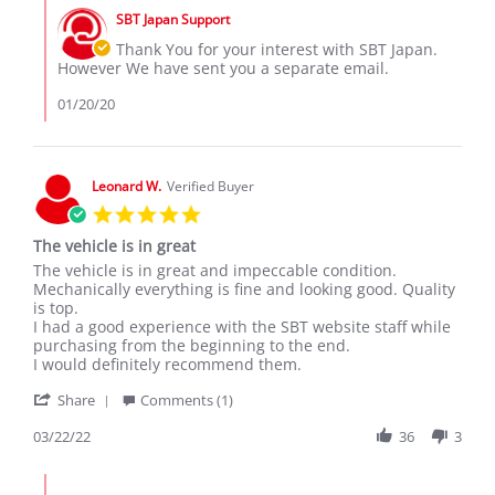
2020
by
on
SBT Japan Support
Store
19
Owner
Thank You for your interest with SBT Japan.
Jan
on
However We have sent you a separate email.
2020
Review
by
01/20/20
xie
w.
on
19
Leonard W.
Verified Buyer
Jan
5.0
2020
star
The vehicle is in great
rating
Review
review
The vehicle is in great and impeccable condition.
by
stating
Mechanically everything is fine and looking good. Quality
Leonard
The
is top.
W.
vehicle
I had a good experience with the SBT website staff while
on
is
purchasing from the beginning to the end.
22
in
I would definitely recommend them.
Mar
great
'
2022
Share
Comments (1)
Share
Review
03/22/22
36
3
by
Leonard
Comments
W.