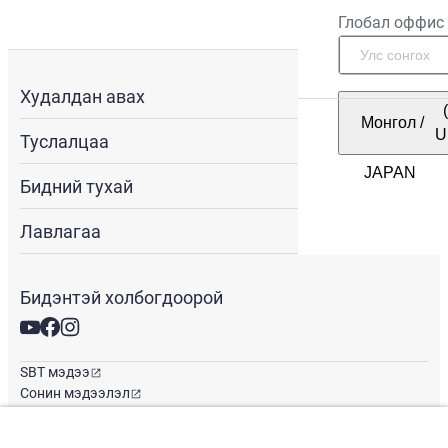
Глобал оффис
Худалдан авах
Монгол
/
U
Туслалцаа
Бидний тухай
Лавлагаа
Бидэнтэй холбогдоорой
SBT мэдээ
Сонин мэдээлэл
Глобал оффис