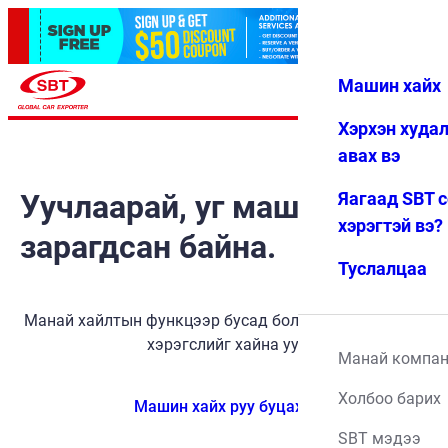
Машин хайх
Нэвтрэх
Дуртай
Цэс
Хэрхэн худа
авах вэ
Уучлаарай, уг машин
Яагаад SBT 
хэрэгтэй вэ?
зарагдсан байна.
Туслалцаа
Манай хайлтын функцээр бусад боломжит тээврийн
хэрэгслийг хайна уу.
Манай компа
Холбоо барих
Машин хайх руу буцах
SBT мэдээ