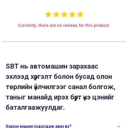
Currently, there are no reviews for this product.
SBT нь автомашин зарахаас
эхлээд хүргэлт болон бусад олон
төрлийн үйлчилгээг санал болгож,
таныг манайд ирэх бүрт үнэ цэнийг
баталгаажуулдаг.
Хэрхэн машин худалдаж авах вэ?