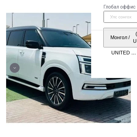
Глобал оффис
Монгол
/
U