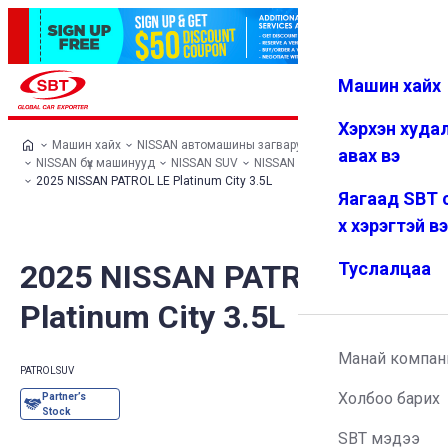
Машин хайх
Нэвтрэх
Дуртай
Цэс
Хэрхэн худа
Машин хайх
NISSAN автомашины загварууд
авах вэ
NISSAN бүх машинууд
NISSAN SUV
NISSAN PATROL
2025 NISSAN PATROL LE Platinum City 3.5L
Яагаад SBT 
х хэрэгтэй в
2025 NISSAN PATROL LE
Туслалцаа
Platinum City 3.5L
Манай компан
PATROL
SUV
Холбоо барих
SBT мэдээ