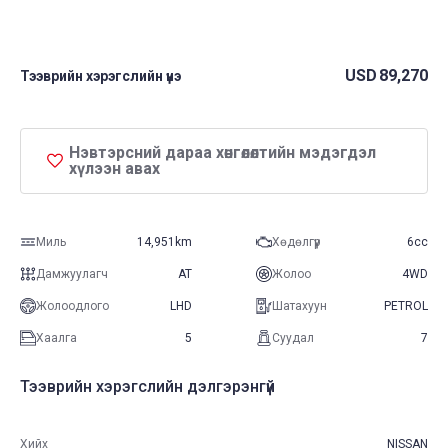
USD
89,270
Тээврийн хэрэгслийн үнэ
Нэвтэрсний дараа хөнгөлөлтийн мэдэгдэл
хүлээн авах
Миль
14,951km
Хөдөлгүүр
6cc
Дамжуулагч
AT
Жолоо
4WD
Жолоодлого
LHD
Шатахуун
PETROL
Хаалга
5
Суудал
7
Тээврийн хэрэгслийн дэлгэрэнгүй
Хийх
NISSAN