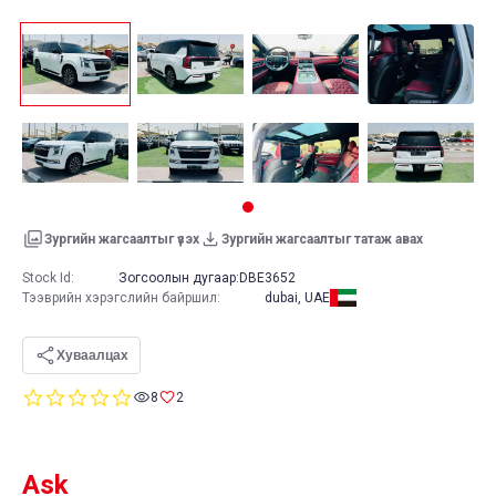
Зургийн жагсаалтыг үзэх
Зургийн жагсаалтыг татаж авах
Stock Id:
Зогсоолын дугаар:
DBE3652
Тээврийн хэрэгслийн байршил
:
dubai, UAE
Хуваалцах
0.0
8
2
star
rating
Ask