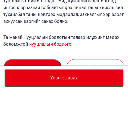
туршлагыг бий болгодог. Бид күүки ашигладаг бөгөөд
ингэснээр манай вэбсайтыг үзэх явцад таны хийсэн зүйл,
тухайлбал таны нэвтрэх мэдээлэл, захиалгыг хэр зэрэг
ахиулсан зэргийг санах болно.
Та манай Нууцлалын бодлогын талаар илүү ихийг мэдэх
боломжтой
нууцлалын бодлого
.
Accept
Decline
Үнэлгээ авах
Валют
Нийт үнийн тооцоолуур
Худалдан авах
Туслалцаа
Тээврийн хэрэгслийн үнэ
USD
89,270