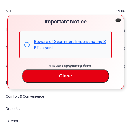
М3
19.06
Important Notice
Тээврийн хэрэгслийн жин
—kg
Beware of Scammers Impersonating S
BT Japan!
Тээврийн хэрэгслийн нийт жин
—kg
Дахиж харуулахгүй байх
Ачааны хамгийн өндөр хүчин чадал
—kg
Close
Машины тоноглол опшион
Comfort & Convenience
Dress Up
Exterior