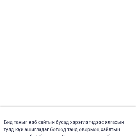
Бид таныг вэб сайтын бусад хэрэглэгчдээс ялгахын
тулд күүки ашигладаг бөгөөд танд өвөрмөц хайлтын