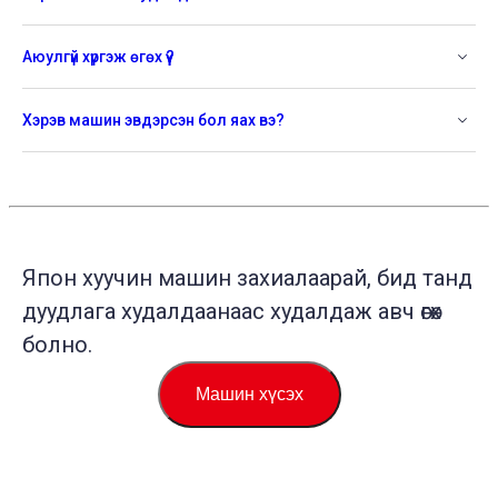
Аюулгүй хүргэж өгөх үү?
Хэрэв машин эвдэрсэн бол яах вэ?
Япон хуучин машин захиалаарай, бид танд
дуудлага худалдаанаас худалдаж авч өгөх
болно.
Машин хүсэх