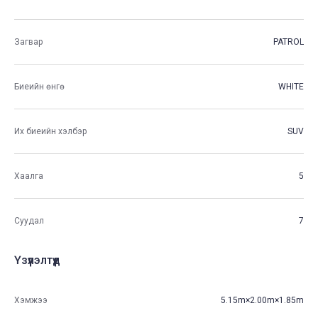
Загвар
PATROL
Биеийн өнгө
WHITE
Их биеийн хэлбэр
SUV
Хаалга
5
Суудал
7
Үзүүлэлтүүд
Хэмжээ
5.15m×2.00m×1.85m