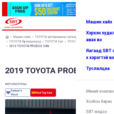
Машин хайх
Нэвтрэх
Дуртай
Цэс
Хэрхэн худа
Машин хайх
TOYOTA автомашины загварууд
авах вэ
TOYOTA бүх машинууд
TOYOTA Van
TOYOTA PROBOX VAN
2019 TOYOTA PROBOX VAN
Яагаад SBT 
х хэрэгтэй в
2019 TOYOTA PROBOX VAN
Туслалцаа
NSP160V
2019
Van
Манай компан
Холбоо барих
SBT мэдээ