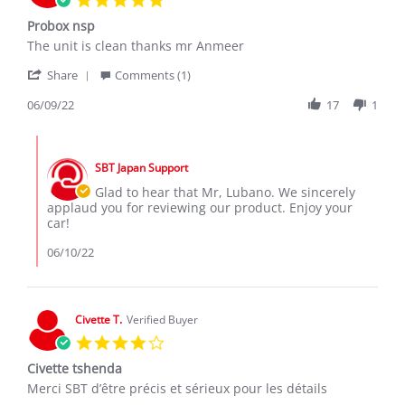
star
Probox nsp
rating
Review
review
The unit is clean thanks mr Anmeer
by
stating
'
Lubano
Probox
Share
Comments (1)
Share
S.
nsp
Review
06/09/22
17
1
on
by
9
Lubano
Jun
Comments
S.
2022
by
on
SBT Japan Support
Store
9
Owner
Glad to hear that Mr, Lubano. We sincerely
Jun
on
applaud you for reviewing our product. Enjoy your
2022
Review
car!
by
Lubano
06/10/22
S.
on
9
Jun
Civette T.
Verified Buyer
2022
4.0
star
Civette tshenda
rating
Review
review
Merci SBT d’être précis et sérieux pour les détails
by
stating