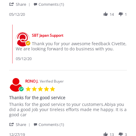
'
Civette
Civette
Share
Comments (1)
Share
T.
tshenda
Review
05/12/20
14
1
on
by
12
Civette
May
Comments
T.
2020
by
on
SBT Japan Support
Store
12
Owner
Thank you for your awesome feedback Civette,
May
on
We are looking forward to do business with you.
2020
Review
by
05/12/20
Civette
T.
on
12
RONO J.
Verified Buyer
May
5.0
2020
star
Thanks for the good service
rating
Review
review
Thanks for the good service to your customers.Abiya you
by
stating
did a good job your tireless efforts made me happy. It is a
RONO
Thanks
good car
J.
for
'
on
the
Share
Comments (1)
Share
27
good
Review
12/27/19
13
3
Dec
service