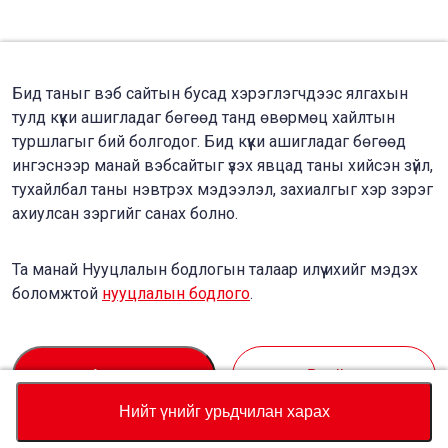
Бид таныг вэб сайтын бусад хэрэглэгчдээс ялгахын
тулд күүки ашигладаг бөгөөд танд өвөрмөц хайлтын
туршлагыг бий болгодог. Бид күүки ашигладаг бөгөөд
ингэснээр манай вэбсайтыг үзэх явцад таны хийсэн зүйл,
тухайлбал таны нэвтрэх мэдээлэл, захиалгыг хэр зэрэг
ахиулсан зэргийг санах болно.
Та манай Нууцлалын бодлогын талаар илүү ихийг мэдэх
боломжтой
нууцлалын бодлого
.
Accept
Decline
Нийт үнийг урьдчилан харах