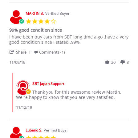
on
12
Aug
MARTIN B.
Verified Buyer
2020
4.0
star
99% good condition since
rating
Review
review
I have been buy cars from SBT long time a go ,have a very
by
stating
good condition since I stated .99%
MARTIN
99%
'
B.
good
Share
Comments (1)
Share
on
condition
Review
11/09/19
20
3
9
since
by
Nov
MARTIN
2019
Comments
B.
by
on
SBT Japan Support
Store
9
Owner
Thank you for this awesome review Martin.
Nov
on
We're happy to know that you are very satisfied.
2019
Review
by
11/12/19
MARTIN
B.
on
9
Lubano S.
Verified Buyer
Nov
5.0
2019