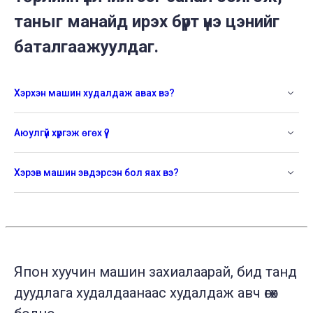
таныг манайд ирэх бүрт үнэ цэнийг
баталгаажуулдаг.
Хэрхэн машин худалдаж авах вэ?
Аюулгүй хүргэж өгөх үү?
Хэрэв машин эвдэрсэн бол яах вэ?
Япон хуучин машин захиалаарай, бид танд
дуудлага худалдаанаас худалдаж авч өгөх