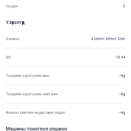
Суудал
5
Үзүүлэлтүүд
Хэмжээ
4.25m×1.69m×1.53m
М3
10.94
Тээврийн хэрэгслийн жин
—kg
Тээврийн хэрэгслийн нийт жин
—kg
Ачааны хамгийн өндөр хүчин чадал
—kg
Машины тоноглол опшион