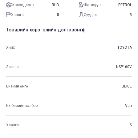
Жолоодлого
RHD
Шатахуун
PETROL
Хаалга
5
Суудал
5
Тээврийн хэрэгслийн дэлгэрэнгүй
Хийх
TOYOTA
Загвар
NSP160V
Биеийн өнгө
BEIGE
Их биеийн хэлбэр
Van
Хаалга
5