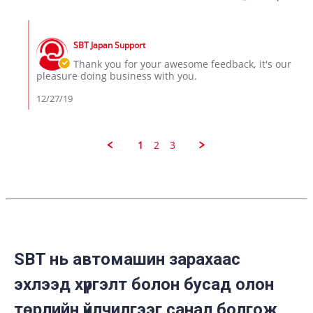
by
2019
RONO
Comments
J.
by
on
SBT Japan Support
Store
27
Owner
Thank you for your awesome feedback, it's our
Dec
on
pleasure doing business with you.
2019
Review
by
12/27/19
RONO
J.
on
27
1
2
3
Dec
2019
SBT нь автомашин зарахаас
эхлээд хүргэлт болон бусад олон
төрлийн үйлчилгээг санал болгож,