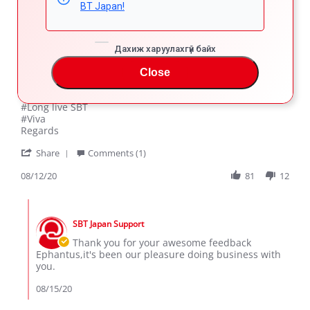
BT Japan!
EPHANTUS K.
Verified Buyer
5.0
star
Дахиж харуулахгүй байх
TOYOTA PROBOX
rating
Review
review
The car is just amazing. Long live SBT. I will trade with
Close
by
stating
SBT because of their quality and speedy services.
EPHANTUS
TOYOTA
K.
PROBOX
#Long live SBT
on
#Viva
12
Regards
Aug
'
2020
Share
Comments (1)
Share
Review
08/12/20
81
12
by
EPHANTUS
Comments
K.
by
on
SBT Japan Support
Store
12
Owner
Thank you for your awesome feedback
Aug
on
Ephantus,it's been our pleasure doing business with
2020
Review
you.
by
EPHANTUS
08/15/20
K.