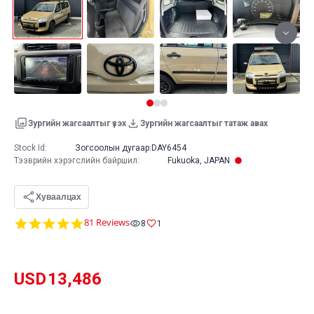
Зургийн жагсаалтыг үзэх
Зургийн жагсаалтыг татаж авах
Stock Id:
Зогсоолын дугаар:
DAY6454
Тээврийн хэрэгслийн байршил
:
Fukuoka, JAPAN
Хуваалцах
4.8
81 Reviews
8
1
star
rating
USD
13,486