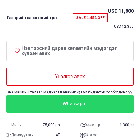
USD
11,800
Тээврийн хэрэгслийн үнэ
SALE
4.45%
OFF
USD
12,350
Нэвтэрсний дараа хөнгөлөлтийн мэдэгдэл
хүлээн авах
Үнэлгээ авах
Энэ машины талаар мэдээлэл авахыг хүсвэл бидэнтэй холбогдоно уу
Whatsapp
Миль
75,000km
Хөдөлгүүр
1,300cc
Дамжуулагч
AT
Жолоо