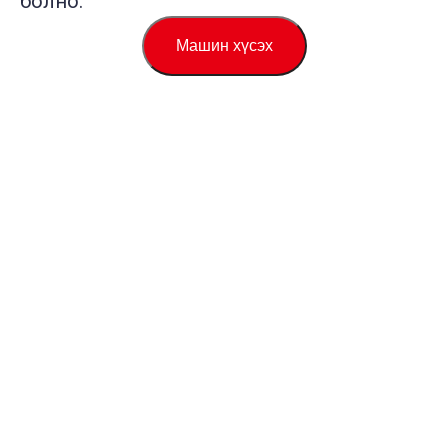
болно.
Машин хүсэх