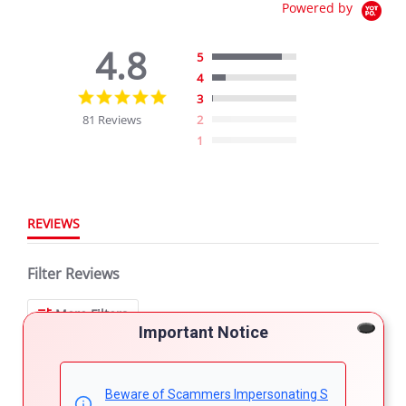
Powered by
4.8
5
4
4.8
3
star
81 Reviews
2
rating
1
REVIEWS
Filter Reviews
More Filters
Important Notice
81 Reviews
Beware of Scammers Impersonating S