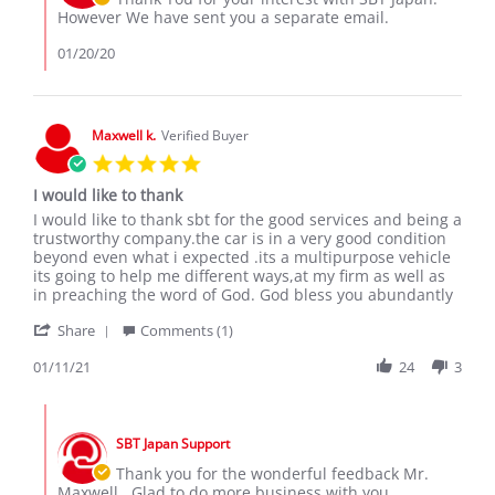
Jan
on
However We have sent you a separate email.
2020
Review
by
01/20/20
Sospeter
M.
on
18
Maxwell k.
Verified Buyer
Jan
5.0
2020
star
I would like to thank
rating
Review
review
I would like to thank sbt for the good services and being a
by
stating
trustworthy company.the car is in a very good condition
Maxwell
I
beyond even what i expected .its a multipurpose vehicle
k.
would
its going to help me different ways,at my firm as well as
on
like
in preaching the word of God. God bless you abundantly
11
to
'
Jan
thank
Share
Comments (1)
Share
2021
Review
01/11/21
24
3
by
Maxwell
Comments
k.
by
on
SBT Japan Support
Store
11
Owner
Thank you for the wonderful feedback Mr.
Jan
on
Maxwell.. Glad to do more business with you.