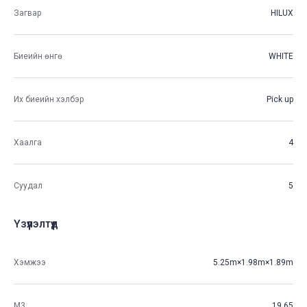
Загвар
HILUX
Биеийн өнгө
WHITE
Их биеийн хэлбэр
Pick up
Хаалга
4
Суудал
5
Үзүүлэлтүүд
Хэмжээ
5.25m×1.98m×1.89m
М3
19.65