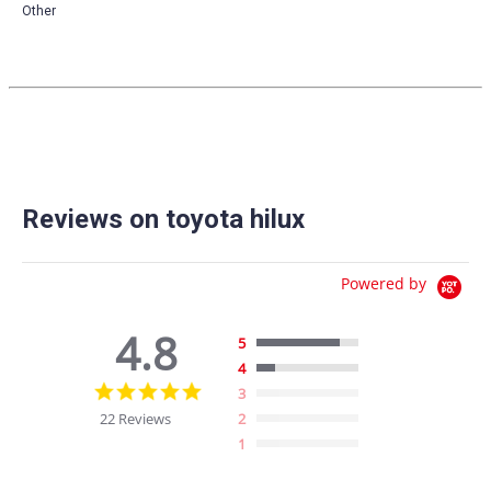
Other
Reviews on toyota hilux
Powered by
4.8
5
4
4.8
3
star
22 Reviews
2
rating
1