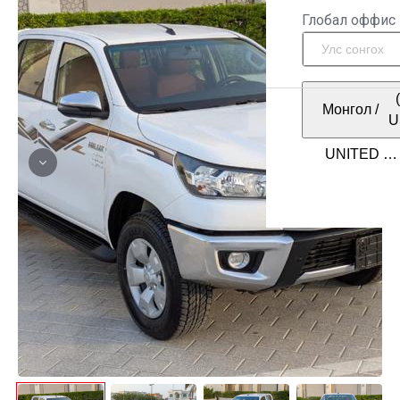
Глобал оффис
Монгол
/
U