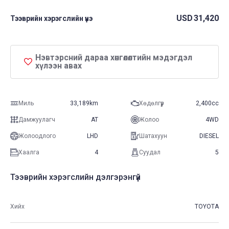
USD
31,420
Тээврийн хэрэгслийн үнэ
Нэвтэрсний дараа хөнгөлөлтийн мэдэгдэл
хүлээн авах
Миль
33,189km
Хөдөлгүүр
2,400cc
Дамжуулагч
AT
Жолоо
4WD
Жолоодлого
LHD
Шатахуун
DIESEL
Хаалга
4
Суудал
5
Тээврийн хэрэгслийн дэлгэрэнгүй
Хийх
TOYOTA