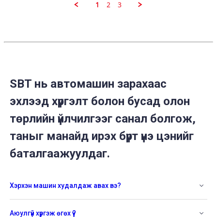
2021
1
2
3
SBT нь автомашин зарахаас
эхлээд хүргэлт болон бусад олон
төрлийн үйлчилгээг санал болгож,
таныг манайд ирэх бүрт үнэ цэнийг
баталгаажуулдаг.
Хэрхэн машин худалдаж авах вэ?
Аюулгүй хүргэж өгөх үү?