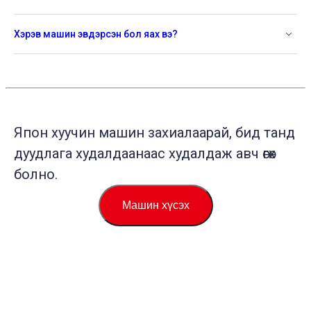
Хэрэв машин эвдэрсэн бол яах вэ?
Япон хуучин машин захиалаарай, бид танд
дуудлага худалдаанаас худалдаж авч өгөх
болно.
Машин хүсэх