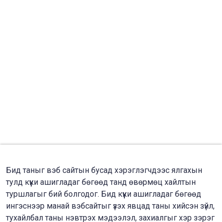
Бид таныг вэб сайтын бусад хэрэглэгчдээс ялгахын
тулд күүки ашигладаг бөгөөд танд өвөрмөц хайлтын
туршлагыг бий болгодог. Бид күүки ашигладаг бөгөөд
ингэснээр манай вэбсайтыг үзэх явцад таны хийсэн зүйл,
тухайлбал таны нэвтрэх мэдээлэл, захиалгыг хэр зэрэг