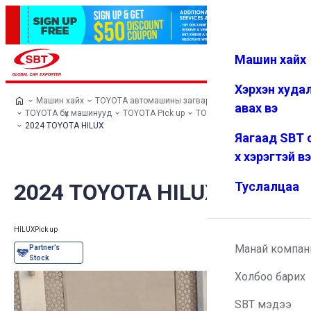
Машин хайх
Нэвтрэх
Дуртай
Цэс
Хэрхэн худа
Машин хайх
TOYOTA автомашины загварууд
авах вэ
TOYOTA бүх машинууд
TOYOTA Pick up
TOYOTA HILUX
2024 TOYOTA HILUX
Яагаад SBT 
х хэрэгтэй в
2024 TOYOTA HILUX
Туслалцаа
HILUX
Pick up
Манай компан
Холбоо барих
SBT мэдээ