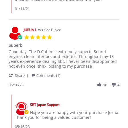
2021
Review
by
01/11/21
Maxwell
k.
on
11
JURUA I.
Verified Buyer
Jan
5.0
2021
star
Superb
rating
Review
review
Good day, The D.Cabin is extremely superb, Sound
by
stating
engine, clean interiors and exterior. Throughout my 15
JURUA
Superb
years experience dealing Sbt, I never been disappointed
I.
not even once. thnx looking to my purchase
on
'
16
Share
Comments (1)
Share
May
Review
05/16/23
16
4
2023
by
JURUA
Comments
I.
by
on
SBT Japan Support
Store
16
Owner
Hope you are happy with your purchase Jurua.
May
on
Thank you for being a valued customer!
2023
Review
by
05/16/23