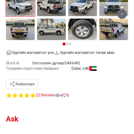
Зургийн жагсаалтыг үзэх
Зургийн жагсаалтыг татаж авах
Stock Id:
Зогсоолын дугаар:
DAX6492
Тээврийн хэрэгслийн байршил
:
Dubai, UAE
Хуваалцах
4.8
22 Reviews
4
0
star
rating
Ask