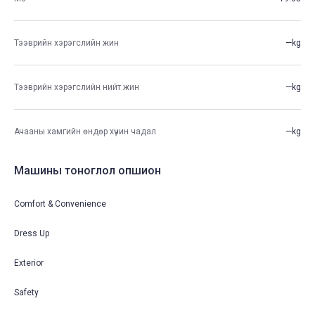
Тээврийн хэрэгслийн жин
—kg
Тээврийн хэрэгслийн нийт жин
—kg
Ачааны хамгийн өндөр хүчин чадал
—kg
Машины тоноглол опшион
Comfort & Convenience
Dress Up
Exterior
Safety