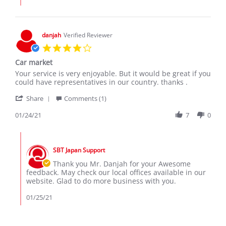
JURUA
I.
on
16
danjah
Verified Reviewer
May
4.0
2023
star
Car market
rating
Review
review
Your service is very enjoyable. But it would be great if you
by
stating
could have representatives in our country. thanks .
danjah
Car
'
on
market
Share
Comments (1)
Share
24
Review
01/24/21
7
0
Jan
by
2021
danjah
Comments
on
by
24
SBT Japan Support
Store
Jan
Owner
Thank you Mr. Danjah for your Awesome
2021
on
feedback. May check our local offices available in our
Review
website. Glad to do more business with you.
by
danjah
01/25/21
on
24
Jan