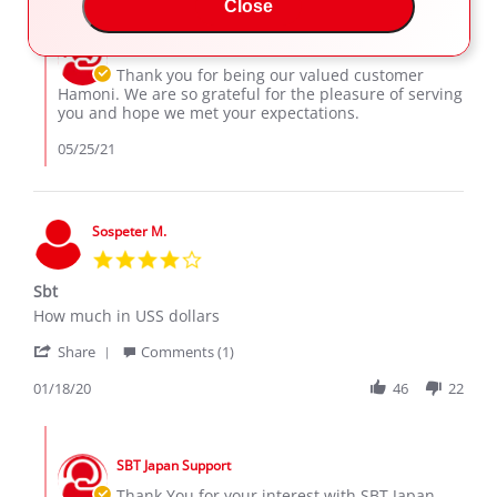
Hamoni
May
brand
Close
Comments
A.
2021
new.
by
on
SBT Japan Support
Store
24
Owner
Thank you for being our valued customer
May
on
Hamoni. We are so grateful for the pleasure of serving
2021
Review
you and hope we met your expectations.
by
Hamoni
05/25/21
A.
on
24
May
Sospeter M.
2021
4.0
star
Sbt
rating
Review
review
How much in USS dollars
by
stating
'
Sospeter
Sbt
Share
Comments (1)
Share
M.
Review
01/18/20
46
22
on
by
18
Sospeter
Jan
Comments
M.
2020
by
on
SBT Japan Support
Store
18
Owner
Thank You for your interest with SBT Japan.