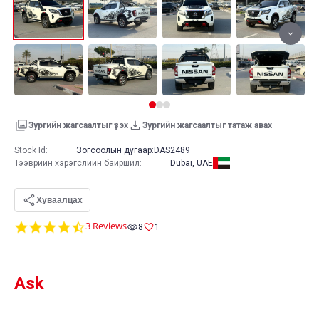
Зургийн жагсаалтыг үзэх
Зургийн жагсаалтыг татаж авах
Stock Id:
Зогсоолын дугаар:
DAS2489
Тээврийн хэрэгслийн байршил
:
Dubai, UAE
Хуваалцах
4.7
3 Reviews
8
1
star
rating
Ask