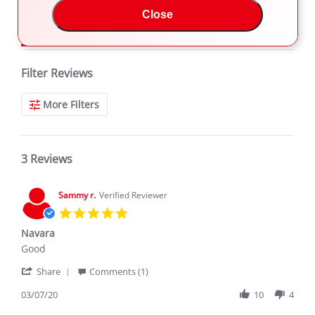
Close
REVIEWS
Filter Reviews
More Filters
3 Reviews
Sammy r.
Verified Reviewer
5.0
star
Navara
rating
Review
review
Good
by
stating
'
Sammy
Navara
Share
Comments (1)
Share
r.
Review
03/07/20
10
4
on
by
7