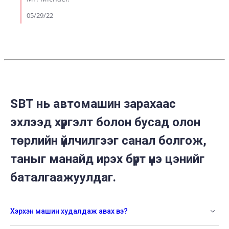
by
Michael
05/29/22
S.
on
26
May
2022
SBT нь автомашин зарахаас
эхлээд хүргэлт болон бусад олон
төрлийн үйлчилгээг санал болгож,
таныг манайд ирэх бүрт үнэ цэнийг
баталгаажуулдаг.
Хэрхэн машин худалдаж авах вэ?