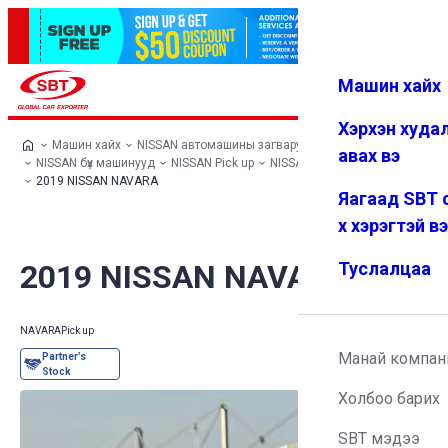
Машин хайх
Нэвтрэх
Дуртай
Цэс
Хэрхэн худа
Машин хайх
NISSAN автомашины загварууд
авах вэ
NISSAN бүх машинууд
NISSAN Pick up
NISSAN NAVARA
2019 NISSAN NAVARA
Яагаад SBT 
х хэрэгтэй в
2019 NISSAN NAVARA
Туслалцаа
NAVARA
Pick up
Манай компан
Холбоо барих
SBT мэдээ