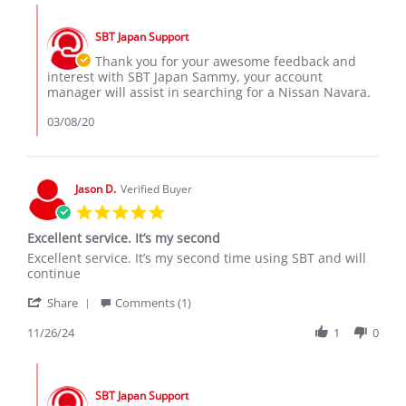
Sammy
Mar
Comments
r.
2020
by
on
SBT Japan Support
Store
7
Owner
Thank you for your awesome feedback and
Mar
on
interest with SBT Japan Sammy, your account
2020
Review
manager will assist in searching for a Nissan Navara.
by
Sammy
03/08/20
r.
on
7
Mar
Jason D.
Verified Buyer
2020
5.0
star
Excellent service. It’s my second
rating
Review
review
Excellent service. It’s my second time using SBT and will
by
stating
continue
Jason
Excellent
'
D.
service.
Share
Comments (1)
Share
on
It’s
Review
11/26/24
1
0
26
my
by
Nov
second
Jason
2024
Comments
D.
by
on
SBT Japan Support
Store