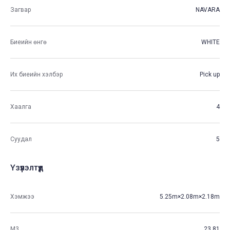
Загвар
NAVARA
Биеийн өнгө
WHITE
Их биеийн хэлбэр
Pick up
Хаалга
4
Суудал
5
Үзүүлэлтүүд
Хэмжээ
5.25m×2.08m×2.18m
М3
23.81