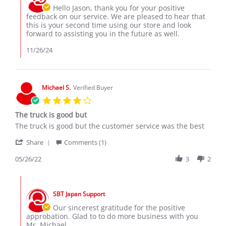
26
Owner
Hello Jason, thank you for your positive
Nov
on
feedback on our service. We are pleased to hear that
2024
Review
this is your second time using our store and look
by
forward to assisting you in the future as well.
Jason
D.
11/26/24
on
26
Nov
2024
Michael S.
Verified Buyer
4.0
star
The truck is good but
rating
Review
review
The truck is good but the customer service was the best
by
stating
'
Michael
The
Share
Comments (1)
Share
S.
truck
Review
05/26/22
3
2
on
is
by
26
good
Michael
May
but
Comments
S.
2022
by
on
SBT Japan Support
Store
26
Owner
Our sincerest gratitude for the positive
May
on
approbation. Glad to to do more business with you
2022
Review
Mr. Michael.