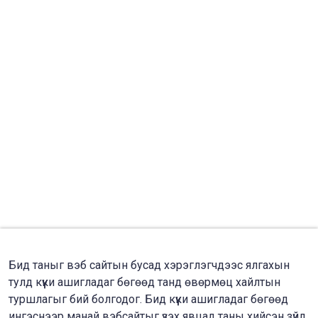
Бид таныг вэб сайтын бусад хэрэглэгчдээс ялгахын
тулд күүки ашигладаг бөгөөд танд өвөрмөц хайлтын
туршлагыг бий болгодог. Бид күүки ашигладаг бөгөөд
ингэснээр манай вэбсайтыг үзэх явцад таны хийсэн зүйл,