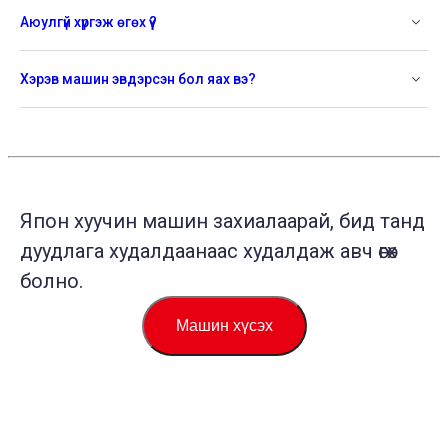
Аюулгүй хүргэж өгөх үү?
Хэрэв машин эвдэрсэн бол яах вэ?
Япон хуучин машин захиалаарай, бид танд
дуудлага худалдаанаас худалдаж авч өгөх
болно.
Машин хүсэх