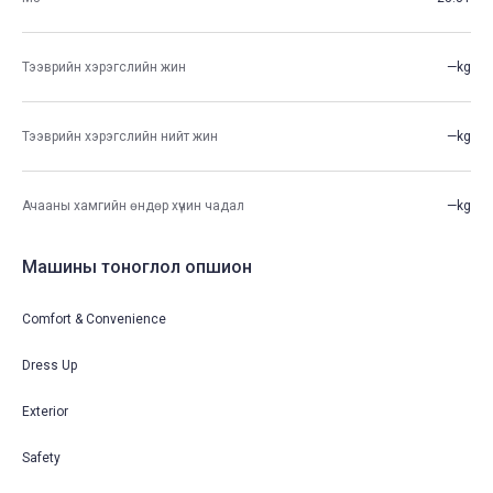
Тээврийн хэрэгслийн жин
—kg
Тээврийн хэрэгслийн нийт жин
—kg
Ачааны хамгийн өндөр хүчин чадал
—kg
Машины тоноглол опшион
Comfort & Convenience
Dress Up
Exterior
Safety