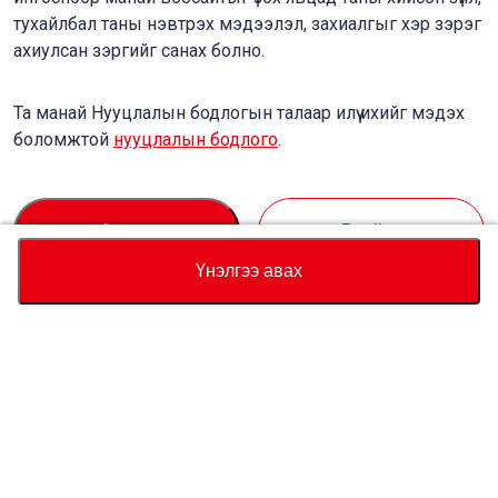
тухайлбал таны нэвтрэх мэдээлэл, захиалгыг хэр зэрэг
ахиулсан зэргийг санах болно.
Та манай Нууцлалын бодлогын талаар илүү ихийг мэдэх
боломжтой
нууцлалын бодлого
.
Accept
Decline
Үнэлгээ авах
Валют
Нийт үнийн тооцоолуур
Худалдан авах
Туслалцаа
Тээврийн хэрэгслийн үнэ
USD
17,000
Бидний тухай
Энэ машины талаар мэдээлэл авахыг хүсвэл бидэнтэй холбогдоно
уу