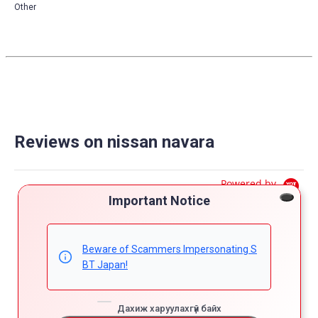
Other
Reviews on nissan navara
Powered by
Important Notice
4.7
5
4
Beware of Scammers Impersonating S
4.7
3
star
BT Japan!
3 Reviews
2
rating
1
Дахиж харуулахгүй байх