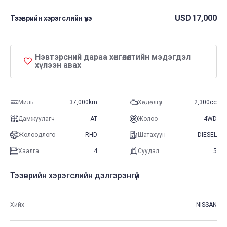
USD
17,000
Тээврийн хэрэгслийн үнэ
Нэвтэрсний дараа хөнгөлөлтийн мэдэгдэл
хүлээн авах
Миль
37,000km
Хөдөлгүүр
2,300cc
Дамжуулагч
AT
Жолоо
4WD
Жолоодлого
RHD
Шатахуун
DIESEL
Хаалга
4
Суудал
5
Тээврийн хэрэгслийн дэлгэрэнгүй
Хийх
NISSAN