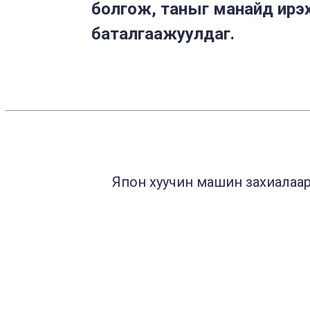
болгож, таныг манайд ирэх
баталгаажуулдаг.
Япон хуучин машин захиалаара