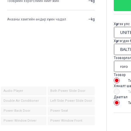
Тээврийн хэрэгслийн нийт жин
—kg
Ачааны хамгийн өндөр хүчин чадал
—kg
Хүргэх улс
Хүргэгдэх
Тээвэрлэ
Тээвэр
Т
Хяналт ша
Audio Player
Both Power Slide Door
Т
Даатгал
Double Air Conditioner
Left Side Power Slide Door
Т
Power Back Door
Power Seat
Power Window Driver
Power Window Front