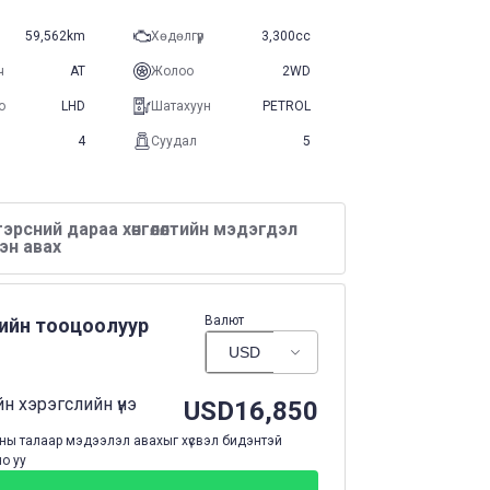
59,562km
Хөдөлгүүр
3,300cc
ч
AT
Жолоо
2WD
о
LHD
Шатахуун
PETROL
4
Суудал
5
эрсний дараа хөнгөлөлтийн мэдэгдэл
эн авах
Валют
нийн тооцоолуур
н хэрэгслийн үнэ
USD
16,850
ы талаар мэдээлэл авахыг хүсвэл бидэнтэй
о уу