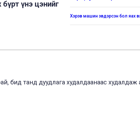
 бүрт үнэ цэнийг
Хэрэв машин эвдэрсэн бол яах в
й, бид танд дуудлага худалдаанаас худалдаж ав