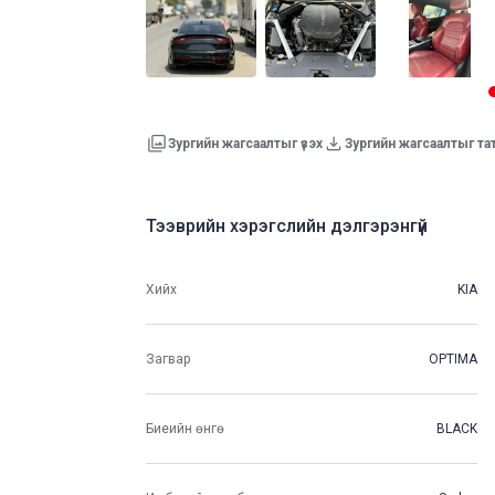
Зургийн жагсаалтыг үзэх
Зургийн жагсаалтыг та
Тээврийн хэрэгслийн дэлгэрэнгүй
Хийх
KIA
Загвар
OPTIMA
Биеийн өнгө
BLACK