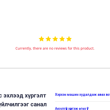
Currently, there are no reviews for this product.
 эхлээд хүргэлт
Хэрхэн машин худалдаж авах вэ
үйлчилгээг санал
Аюулгүй хүргэж өгөх үү?