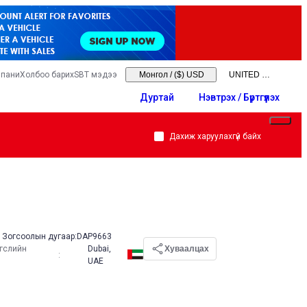
мпани
Холбоо барих
SBT мэдээ
Монгол
/
($) USD
Дуртай
Нэвтрэх / Бүртгүүлэх
Дахиж харуулахгүй байх
Зогсоолын дугаар:
DAP9663
эгслийн
Dubai,
Хуваалцах
:
UAE