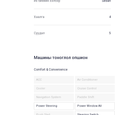
Их биеийн хэлбэр
Sedan
Хаалга
4
Суудал
5
Машины тоноглол опшион
Comfort & Convenience
ACC
Air Conditioner
Cooler
Cruise Control
Navigation System
Paddle Shift
Power Steering
Power Window All
Push Start
Steering Switch