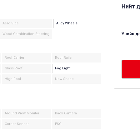
Нийт д
Aero Side
Alloy Wheels
Үнийн д
Wood Combination Steering
Roof Carrier
Roof Rails
Glass Roof
Fog Light
High Roof
New Shape
Around View Monitor
Back Camera
Corner Sensor
ESC