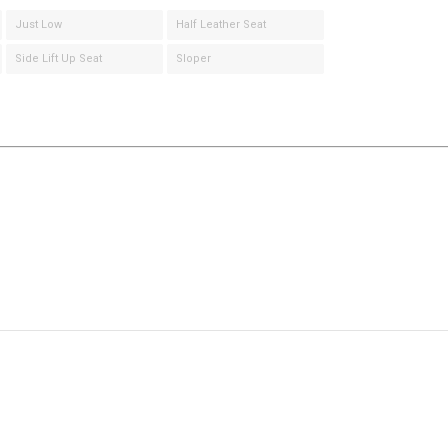
Just Low
Half Leather Seat
Side Lift Up Seat
Sloper