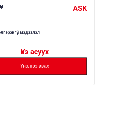
үн
ASK
элгэрэнгүй мэдээлэл
Үнэ асуух
Үнэлгээ авах