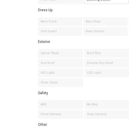
Dress Up
Aero Front
Aero Rear
Grill Guard
Rear Spoiler
Exterior
Carrier Base
Roof Box
Sun Roof
Double Sun Roof
HID Light
LED Light
Slide Glass
Safety
ABS
Air Bag
Front Camera
Side Camera
Other