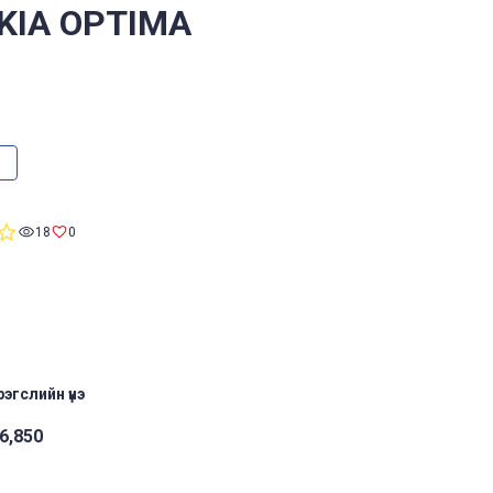
 KIA OPTIMA
0.0
18
0
star
rating
эгслийн үнэ
6,850