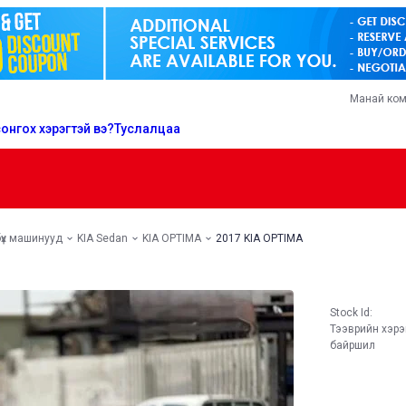
Манай ко
онгох хэрэгтэй вэ?
Туслалцаа
бүх машинууд
KIA Sedan
KIA OPTIMA
2017 KIA OPTIMA
Stock Id:
Тээврийн хэр
байршил