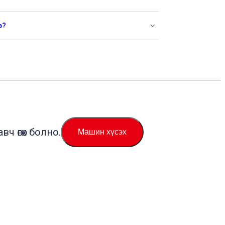
э?
ч өгөх болно.
Машин хүсэх