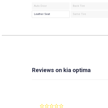
Auto Door
Back Tire
Leather Seat
Same Tire
Reviews on kia optima
0.0