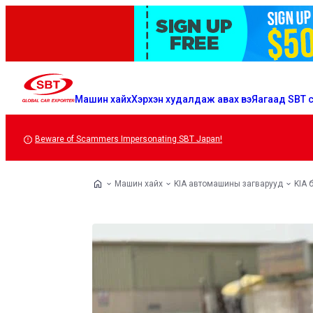
Машин хайх
Хэрхэн худалдаж авах вэ
Яагаад SBT с
Beware of Scammers Impersonating SBT Japan!
Машин хайх
KIA автомашины загварууд
KIA 