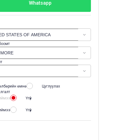
Whatsapp
 боомт
лт
өлбөрийн өмнө
Цуглуулах
лгалт
иймээ
Үгүй
иймээ
Үгүй