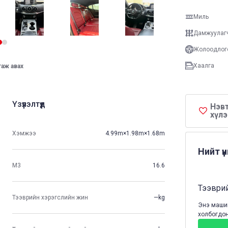
Миль
Дамжуулаг
Жолоодлог
Хаалга
таж авах
Үзүүлэлтүүд
Нэвт
хүлэ
Хэмжээ
4.99m×1.98m×1.68m
Нийт ү
М3
16.6
Тээврий
Тээврийн хэрэгслийн жин
—kg
Энэ машин
холбогдон