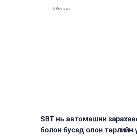
star
rating
0 Reviews
SBT нь автомашин зарахаас
болон бусад олон төрлийн 