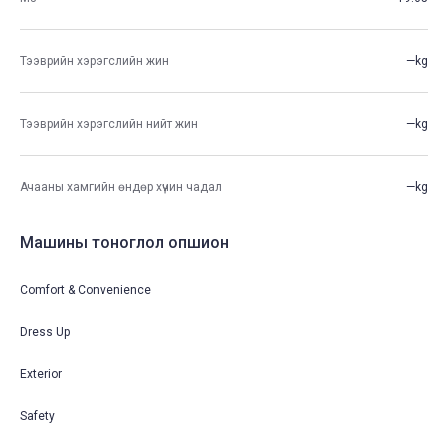
Тээврийн хэрэгслийн жин
—kg
Тээврийн хэрэгслийн нийт жин
—kg
Ачааны хамгийн өндөр хүчин чадал
—kg
Машины тоноглол опшион
Comfort & Convenience
Dress Up
Exterior
Safety