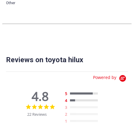
Other
Reviews on toyota hilux
Powered by
4.8
5
4
4.8
3
star
22 Reviews
2
rating
1