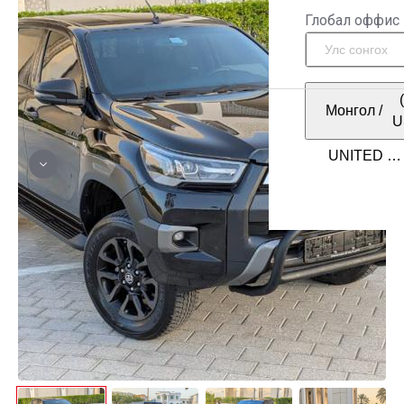
Глобал оффис
Монгол
/
U