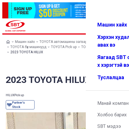
Машин хайх
Нэвтрэх
Дуртай
Цэс
Хэрхэн худа
Машин хайх
TOYOTA автомашины загварууд
авах вэ
TOYOTA бүх машинууд
TOYOTA Pick up
TOYOTA HILUX
2023 TOYOTA HILUX
Яагаад SBT 
х хэрэгтэй в
2023 TOYOTA HILUX
Туслалцаа
HILUX
Pick up
Манай компан
Холбоо барих
SBT мэдээ