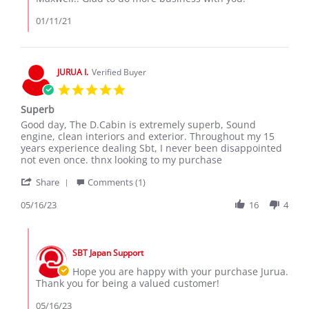
2021
Review
by
01/11/21
Maxwell
k.
on
11
JURUA I.
Verified Buyer
Jan
5.0
2021
star
Superb
rating
Review
review
Good day, The D.Cabin is extremely superb, Sound
by
stating
engine, clean interiors and exterior. Throughout my 15
JURUA
Superb
years experience dealing Sbt, I never been disappointed
I.
not even once. thnx looking to my purchase
on
'
16
Share
Comments (1)
Share
May
Review
05/16/23
16
4
2023
by
JURUA
Comments
I.
by
on
SBT Japan Support
Store
16
Owner
Hope you are happy with your purchase Jurua.
May
on
Thank you for being a valued customer!
2023
Review
by
05/16/23