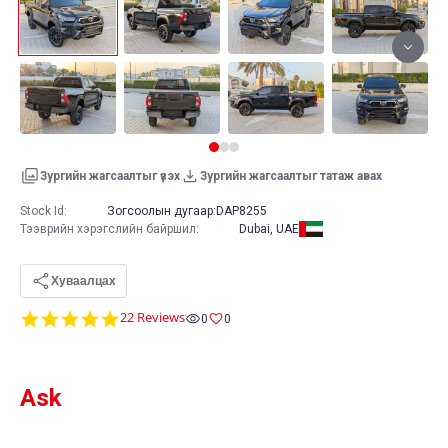
Зургийн жагсаалтыг үзэх
Зургийн жагсаалтыг татаж авах
Stock Id:
Зогсоолын дугаар:
DAP8255
Тээврийн хэрэгслийн байршил
:
Dubai, UAE
Хуваалцах
4.8
22 Reviews
0
0
star
rating
Ask