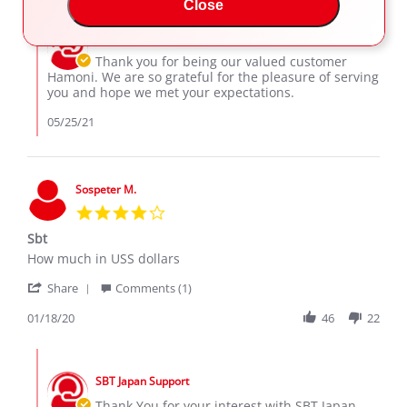
Hamoni
May
brand
Close
Comments
A.
2021
new.
by
on
SBT Japan Support
Store
24
Owner
Thank you for being our valued customer
May
on
Hamoni. We are so grateful for the pleasure of serving
2021
Review
you and hope we met your expectations.
by
Hamoni
05/25/21
A.
on
24
May
Sospeter M.
2021
4.0
star
Sbt
rating
Review
review
How much in USS dollars
by
stating
'
Sospeter
Sbt
Share
Comments (1)
Share
M.
Review
01/18/20
46
22
on
by
18
Sospeter
Jan
Comments
M.
2020
by
on
SBT Japan Support
Store
18
Owner
Thank You for your interest with SBT Japan.