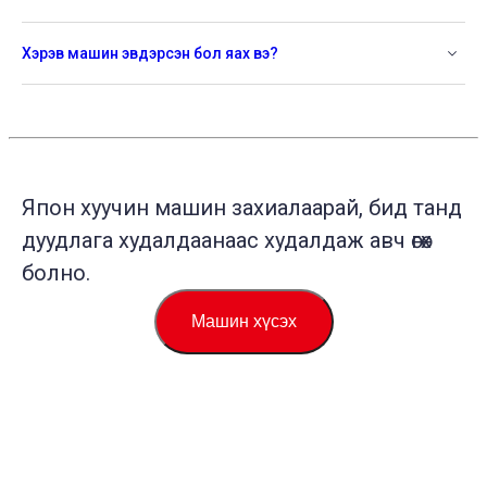
Хэрэв машин эвдэрсэн бол яах вэ?
Япон хуучин машин захиалаарай, бид танд
дуудлага худалдаанаас худалдаж авч өгөх
болно.
Машин хүсэх