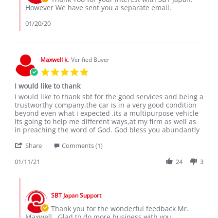
Jan
on
However We have sent you a separate email.
2020
Review
by
01/20/20
Sospeter
M.
on
18
Maxwell k.
Verified Buyer
Jan
5.0
2020
star
I would like to thank
rating
Review
review
I would like to thank sbt for the good services and being a
by
stating
trustworthy company.the car is in a very good condition
Maxwell
I
beyond even what i expected .its a multipurpose vehicle
k.
would
its going to help me different ways,at my firm as well as
on
like
in preaching the word of God. God bless you abundantly
11
to
'
Jan
thank
Share
Comments (1)
Share
2021
Review
01/11/21
24
3
by
Maxwell
Comments
k.
by
on
SBT Japan Support
Store
11
Owner
Thank you for the wonderful feedback Mr.
Jan
on
Maxwell.. Glad to do more business with you.