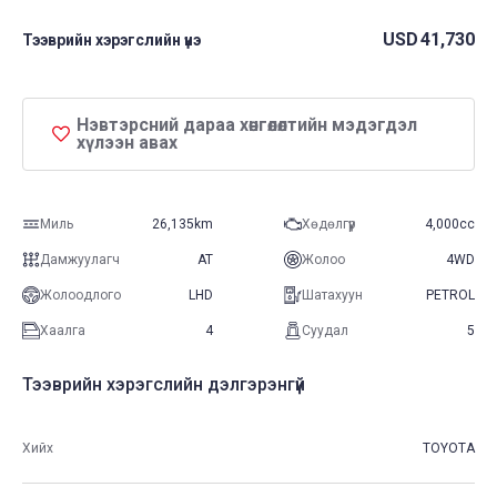
USD
41,730
Тээврийн хэрэгслийн үнэ
Нэвтэрсний дараа хөнгөлөлтийн мэдэгдэл
хүлээн авах
Миль
26,135km
Хөдөлгүүр
4,000cc
Дамжуулагч
AT
Жолоо
4WD
Жолоодлого
LHD
Шатахуун
PETROL
Хаалга
4
Суудал
5
Тээврийн хэрэгслийн дэлгэрэнгүй
Хийх
TOYOTA