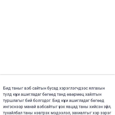
Бид таныг вэб сайтын бусад хэрэглэгчдээс ялгахын
тулд күүки ашигладаг бөгөөд танд өвөрмөц хайлтын
туршлагыг бий болгодог. Бид күүки ашигладаг бөгөөд
ингэснээр манай вэбсайтыг үзэх явцад таны хийсэн зүйл,
тухайлбал таны нэвтрэх мэдээлэл, захиалгыг хэр зэрэг