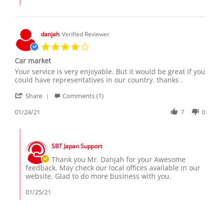
JURUA
I.
on
16
danjah
Verified Reviewer
May
4.0
2023
star
Car market
rating
Review
review
Your service is very enjoyable. But it would be great if you
by
stating
could have representatives in our country. thanks .
danjah
Car
'
on
market
Share
Comments (1)
Share
24
Review
01/24/21
7
0
Jan
by
2021
danjah
Comments
on
by
24
SBT Japan Support
Store
Jan
Owner
Thank you Mr. Danjah for your Awesome
2021
on
feedback. May check our local offices available in our
Review
website. Glad to do more business with you.
by
danjah
01/25/21
on
24
Jan