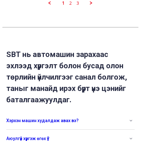
2021
1
2
3
SBT нь автомашин зарахаас
эхлээд хүргэлт болон бусад олон
төрлийн үйлчилгээг санал болгож,
таныг манайд ирэх бүрт үнэ цэнийг
баталгаажуулдаг.
Хэрхэн машин худалдаж авах вэ?
Аюулгүй хүргэж өгөх үү?