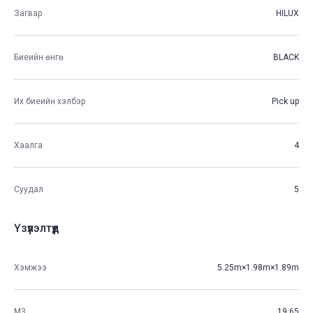
Загвар
HILUX
Биеийн өнгө
BLACK
Их биеийн хэлбэр
Pick up
Хаалга
4
Суудал
5
Үзүүлэлтүүд
Хэмжээ
5.25m×1.98m×1.89m
М3
19.65