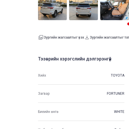
Зургийн жагсаалтыг үзэх
Зургийн жагсаалтыг та
Тээврийн хэрэгслийн дэлгэрэнгүй
Хийх
TOYOTA
Загвар
FORTUNER
Биеийн өнгө
WHITE