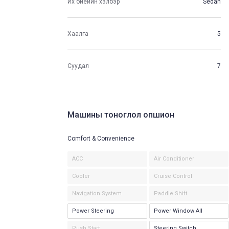
Их биеийн хэлбэр
Sedan
Хаалга
5
Суудал
7
Машины тоноглол опшион
Comfort & Convenience
ACC
Air Conditioner
Cooler
Cruise Control
Navigation System
Paddle Shift
Power Steering
Power Window All
Push Start
Steering Switch