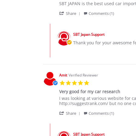
Review
review
SBT JAPAN is the best used car import
by
stating
'
James
Best
Share
Comments (1)
Share
M.
Japanese
Review
on
cars
Comments
by
24
by
James
Aug
SBT Japan Support
Store
M.
2020
Owner
Thank you for your awesome fe
on
on
24
Review
Aug
by
2020
James
M.
on
Amit
Verified Reviewer
24
5.0
Aug
star
2020
Very good for my car research
rating
Review
review
I was looking at various website for
by
stating
http://suggestrank.com/ but no one c
Amit
Very
'
on
good
Share
Comments (1)
Share
6
for
Review
Apr
my
Comments
by
2021
car
by
Amit
research
SBT Japan Support