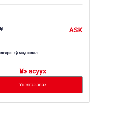
үн
ASK
элгэрэнгүй мэдээлэл
Үнэ асуух
Үнэлгээ авах