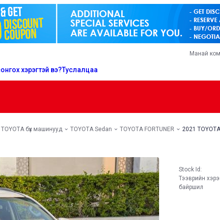
Манай ко
онгох хэрэгтэй вэ?
Туслалцаа
TOYOTA бүх машинууд
TOYOTA Sedan
TOYOTA FORTUNER
2021 TOYOT
Stock Id:
Тээврийн хэр
байршил