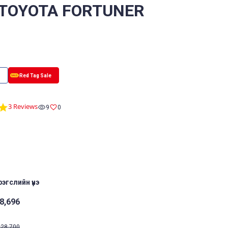
 TOYOTA FORTUNER
5.0
3 Reviews
9
0
star
rating
эгслийн үнэ
8,696
28,700