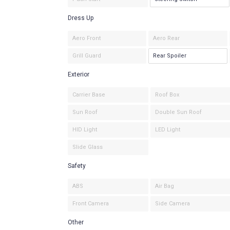
Dress Up
Aero Front
Aero Rear
Grill Guard
Rear Spoiler
Exterior
Carrier Base
Roof Box
Sun Roof
Double Sun Roof
HID Light
LED Light
Slide Glass
Safety
ABS
Air Bag
Front Camera
Side Camera
Other