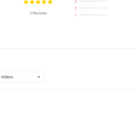
5.0
3
star
2
rating
3 Reviews
1
 Videos