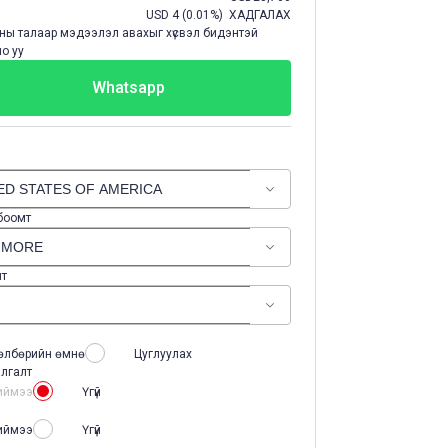
USD
4
(
0.01%
) ХАДГАЛАХ
ы талаар мэдээлэл авахыг хүсвэл бидэнтэй
о уу
Whatsapp
 боомт
лт
өлбөрийн өмнө
Цуглуулах
лгалт
иймээ
Үгүй
иймээ
Үгүй