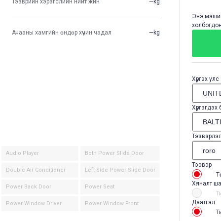
Тээврийн хэрэгслийн нийт жин
—kg
Энэ машин
холбогдон
Ачааны хамгийн өндөр хүчин чадал
—kg
Хүргэх улс
Хүргэгдэх
Тээвэрлэ
Audio Player
Both Power Slide Door
Тээвэр
Double Air Conditioner
Left Side Power Slide Door
Т
Хяналт ша
Power Back Door
Power Seat
Т
Даатгал
Power Window Driver
Power Window Front
Т