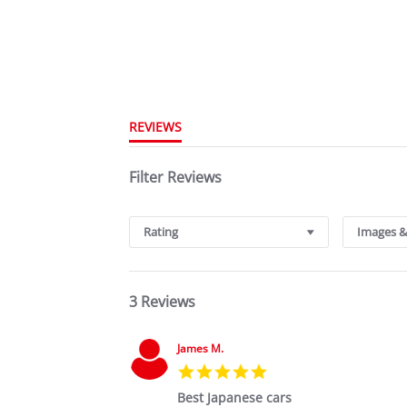
REVIEWS
Filter Reviews
Rating
Images &
3 Reviews
James M.
5.0
star
Best Japanese cars
rating