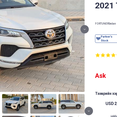
2021
FORTUNER
Sedan
Ask
Тээврийн хэр
USD
2
USD