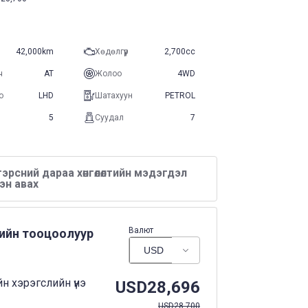
42,000km
Хөдөлгүүр
2,700cc
ч
AT
Жолоо
4WD
о
LHD
Шатахуун
PETROL
5
Суудал
7
эрсний дараа хөнгөлөлтийн мэдэгдэл
эн авах
Валют
нийн тооцоолуур
н хэрэгслийн үнэ
USD
28,696
USD
28,700