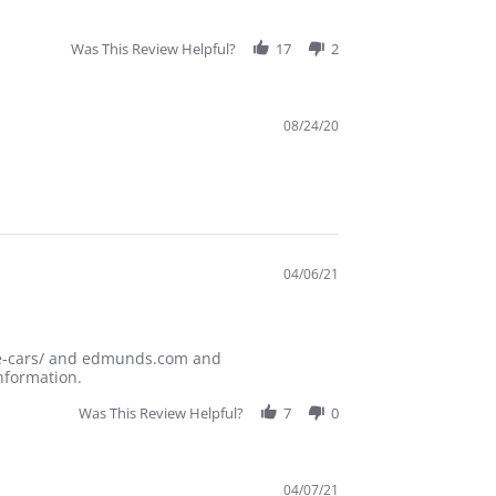
Was This Review Helpful?
17
2
08/24/20
04/06/21
are-cars/ and edmunds.com and
nformation.
Was This Review Helpful?
7
0
04/07/21