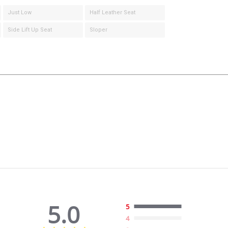
Just Low
Half Leather Seat
Side Lift Up Seat
Sloper
5.0
5
4