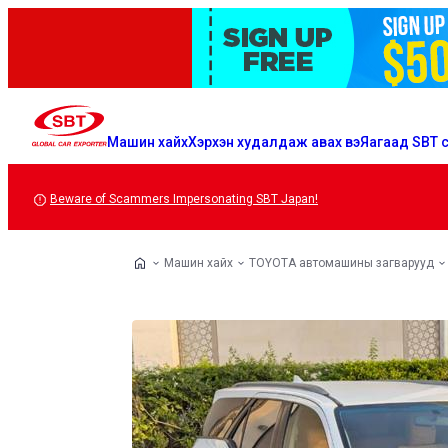
Машин хайх
Хэрхэн худалдаж авах вэ
Яагаад SBT с
Beware of Scammers Impersonating SBT Japan!
Машин хайх
TOYOTA автомашины загварууд