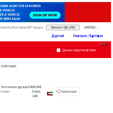
мпани
Холбоо барих
SBT мэдээ
Монгол
/
($) USD
Дуртай
Нэвтрэх / Бүртгүүлэх
Дахиж харуулахгүй байх
A FORTUNER
Зогсоолын дугаар:
DAA9388
эгслийн
Dubai,
Хуваалцах
:
UAE