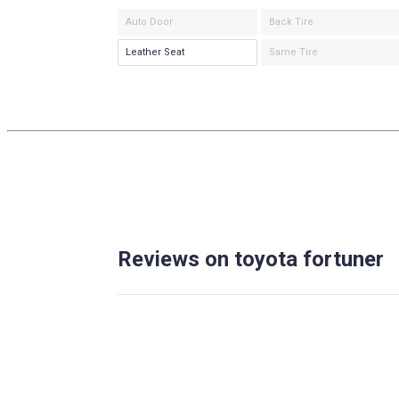
Auto Door
Back Tire
Leather Seat
Same Tire
Reviews on toyota fortuner