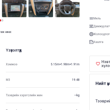
Миль
Дамжуулаг
таж авах
Жолоодлог
Хаалга
Үзүүлэлтүүд
Нэвт
Хэмжээ
5.15m×1.98m×1.91m
хүлэ
М3
19.48
Нийт ү
Тээврийн хэрэгслийн жин
—kg
Тээврий