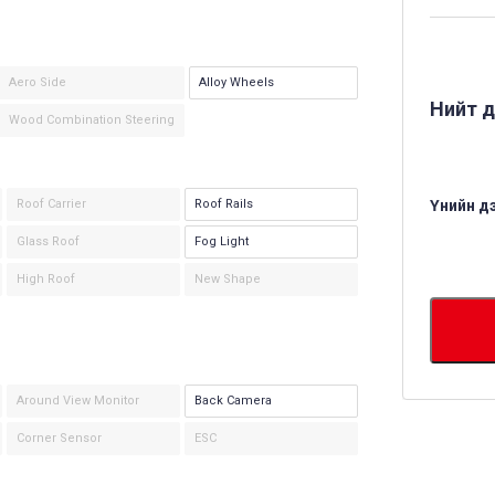
Aero Side
Alloy Wheels
Нийт д
Wood Combination Steering
Roof Carrier
Roof Rails
Үнийн д
Glass Roof
Fog Light
High Roof
New Shape
Around View Monitor
Back Camera
Corner Sensor
ESC