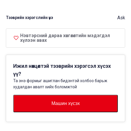
Ask
Тээврийн хэрэгслийн үнэ
Нэвтэрсний дараа хөнгөлөлтийн мэдэгдэл
хүлээн авах
Ижил нөхцөлтэй тээврийн хэрэгсэл хүсэх
үү?
Та энэ формыг ашиглан бидэнтэй холбоо барьж
худалдан авалт хийх боломжтой
Машин хүсэх