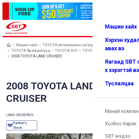
Машин хайх
Нэвтрэх
Дуртай
Цэс
Хэрхэн худа
Машин хайх
TOYOTA автомашины загварууд
авах вэ
TOYOTA бүх машинууд
TOYOTA SUV
TOYOTA LAND CRUISER
2008 TOYOTA LAND CRUISER
Яагаад SBT 
х хэрэгтэй в
2008 TOYOTA LAND
Туслалцаа
CRUISER
Манай компан
LAND CRUISER
SUV
Холбоо барих
SBT мэдээ