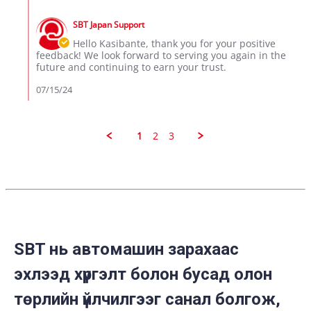
Jul
Comments
S.
2024
by
on
SBT Japan Support
Store
13
Owner
Hello Kasibante, thank you for your positive
Jul
on
feedback! We look forward to serving you again in the
2024
Review
future and continuing to earn your trust.
by
Kasibante
07/15/24
S.
on
13
Jul
1
2
3
2024
SBT нь автомашин зарахаас
эхлээд хүргэлт болон бусад олон
төрлийн үйлчилгээг санал болгож,