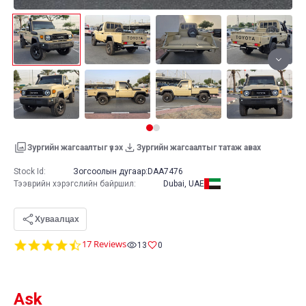
Зургийн жагсаалтыг үзэх
Зургийн жагсаалтыг татаж авах
Stock Id:
Зогсоолын дугаар:
DAA7476
Тээврийн хэрэгслийн байршил
:
Dubai, UAE
Хуваалцах
4.6
17 Reviews
13
0
star
rating
Ask