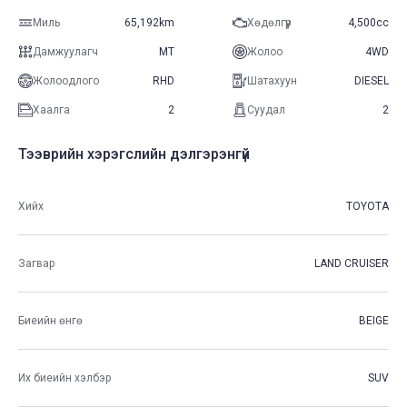
Миль
65,192km
Хөдөлгүүр
4,500cc
Дамжуулагч
MT
Жолоо
4WD
Жолоодлого
RHD
Шатахуун
DIESEL
Хаалга
2
Суудал
2
Тээврийн хэрэгслийн дэлгэрэнгүй
Хийх
TOYOTA
Загвар
LAND CRUISER
Биеийн өнгө
BEIGE
Их биеийн хэлбэр
SUV