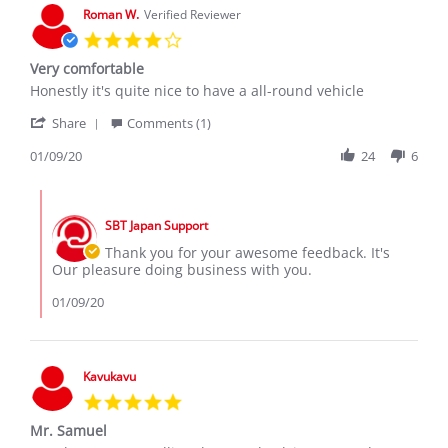
3
Roman W.
Verified Reviewer
Nov
4.0
2020
star
Very comfortable
rating
Review
review
Honestly it's quite nice to have a all-round vehicle
by
stating
'
Roman
Very
Share
Comments (1)
Share
W.
comfortable
Review
01/09/20
24
6
on
by
9
Roman
Jan
Comments
W.
2020
by
on
SBT Japan Support
Store
9
Owner
Thank you for your awesome feedback. It's
Jan
on
Our pleasure doing business with you.
2020
Review
by
01/09/20
Roman
W.
on
9
Kavukavu
Jan
5.0
2020
star
Mr. Samuel
rating