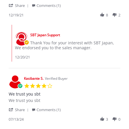
Mike
Mr
'
on
Michael
Share
Comments (1)
Share
19
Review
12/19/21
8
2
Dec
by
2021
Mike
Comments
on
by
19
SBT Japan Support
Store
Dec
Owner
Thank You for your interest with SBT Japan,
2021
on
We endorsed you to the sales manager.
Review
by
12/20/21
Mike
on
19
Dec
Kasibante S.
Verified Buyer
2021
4.0
star
We trust you sbt
rating
Review
review
We trust you sbt
by
stating
'
Kasibante
We
Share
Comments (1)
Share
S.
trust
Review
07/13/24
3
0
on
you
by
13
sbt
Kasibante