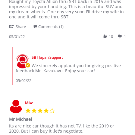
Review
review
Bought my Toyota Allion thru SBT back in 2015 and was
by
stating
impressed by your handling. This is a beautiful SUV and
Kavukavu
Mr.
my dream wheels. One day very soon I'll drive my wife in
on
Samuel
one and it will come thru SBT.
1
'
May
Share
Comments (1)
Share
2022
Review
05/01/22
10
1
by
Kavukavu
Comments
on
by
1
SBT Japan Support
Store
May
Owner
We sincerely applaud you for giving positive
2022
on
feedback Mr. Kavukavu. Enjoy your car!
Review
by
05/02/22
Kavukavu
on
1
May
Mike
2022
4.0
star
Mr Michael
rating
Review
review
Its are nice car though it has not TV, like the 2019 or
by
stating
2020. But I can buy it .let's negotiate.