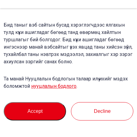
Бид таныг вэб сайтын бусад хэрэглэгчдээс ялгахын
тулд күүки ашигладаг бөгөөд танд өвөрмөц хайлтын
туршлагыг бий болгодог. Бид күүки ашигладаг бөгөөд
ингэснээр манай вэбсайтыг үзэх явцад таны хийсэн зүйл,
тухайлбал таны нэвтрэх мэдээлэл, захиалгыг хэр зэрэг
ахиулсан зэргийг санах болно.
Та манай Нууцлалын бодлогын талаар илүү ихийг мэдэх
боломжтой
нууцлалын бодлого
.
Accept
Decline