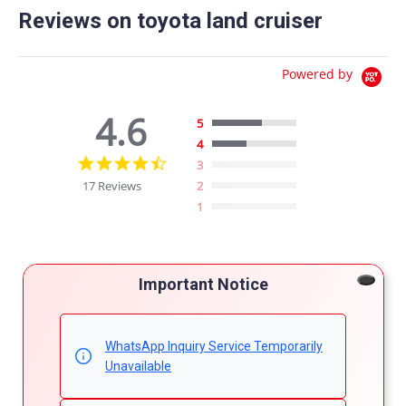
Reviews on toyota land cruiser
Powered by
4.6
5
4
4.6
3
star
17 Reviews
2
rating
1
Important Notice
REVIEWS
Filter Reviews
WhatsApp Inquiry Service Temporarily
Unavailable
More Filters