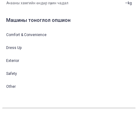
Ачааны хамгийн өндөр хүчин чадал
—kg
Машины тоноглол опшион
Comfort & Convenience
Dress Up
Exterior
Safety
Other