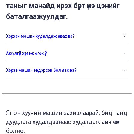
таныг манайд ирэх бүрт үнэ цэнийг
баталгаажуулдаг.
Хэрхэн машин худалдаж авах вэ?
Аюулгүй хүргэж өгөх үү?
Хэрэв машин эвдэрсэн бол яах вэ?
Япон хуучин машин захиалаарай, бид танд
дуудлага худалдаанаас худалдаж авч өгөх
болно.