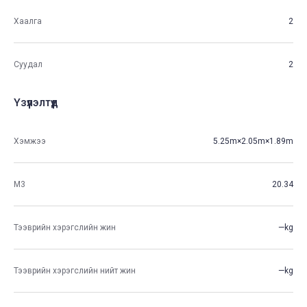
Хаалга
2
Суудал
2
Үзүүлэлтүүд
Хэмжээ
5.25m×2.05m×1.89m
М3
20.34
Тээврийн хэрэгслийн жин
—kg
Тээврийн хэрэгслийн нийт жин
—kg