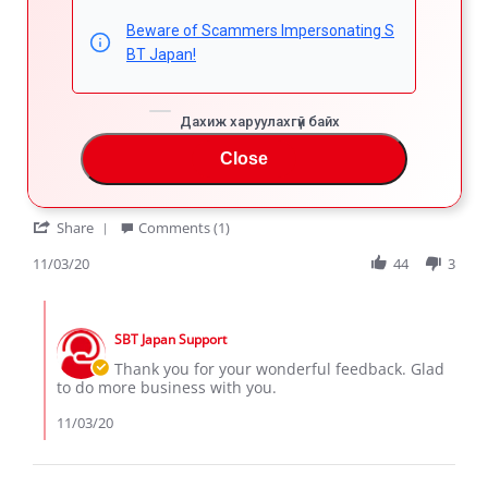
Beware of Scammers Impersonating S
17 Reviews
BT Japan!
Muji R.
Дахиж харуулахгүй байх
5.0
star
Close
perfect SUV !
rating
Review
review
The SUV I admire. Someday I will drive it
by
stating
'
Muji
perfect
Share
Comments (1)
Share
R.
SUV
Review
11/03/20
44
3
on
!
by
3
Muji
Nov
Comments
R.
2020
by
on
SBT Japan Support
Store
3
Owner
Thank you for your wonderful feedback. Glad
Nov
on
to do more business with you.
2020
Review
by
11/03/20
Muji
R.
on