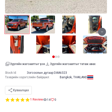
Зургийн жагсаалтыг үзэх
Зургийн жагсаалтыг татаж авах
Stock Id:
Зогсоолын дугаар:
DAA6323
Тээврийн хэрэгслийн байршил
:
Bangkok, THAILAND
Хуваалцах
5.0
1 Review
14
0
star
rating