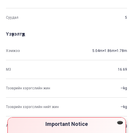
Суудал
5
Үзүүлэлтүүд
Хэмжээ
5.04m×1.86m×1.78m
М3
16.69
Тээврийн хэрэгслийн жин
—kg
Тээврийн хэрэгслийн нийт жин
—kg
Important Notice
Ачааны хамгийн өндөр хүчин чадал
—kg