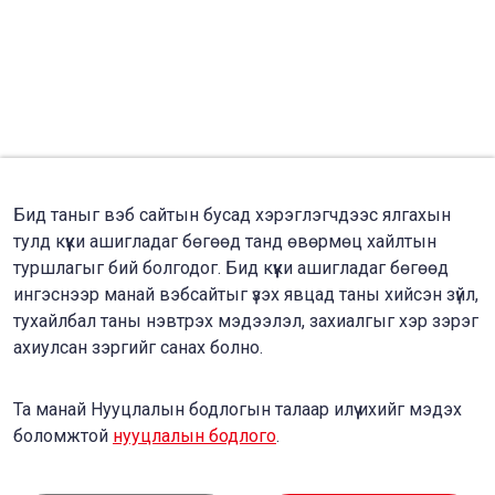
Бид таныг вэб сайтын бусад хэрэглэгчдээс ялгахын
тулд күүки ашигладаг бөгөөд танд өвөрмөц хайлтын
туршлагыг бий болгодог. Бид күүки ашигладаг бөгөөд
ингэснээр манай вэбсайтыг үзэх явцад таны хийсэн зүйл,
тухайлбал таны нэвтрэх мэдээлэл, захиалгыг хэр зэрэг
ахиулсан зэргийг санах болно.
Та манай Нууцлалын бодлогын талаар илүү ихийг мэдэх
боломжтой
нууцлалын бодлого
.