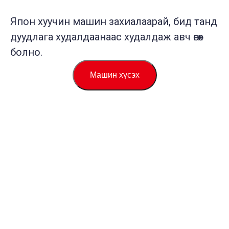
Япон хуучин машин захиалаарай, бид танд
дуудлага худалдаанаас худалдаж авч өгөх
болно.
Машин хүсэх