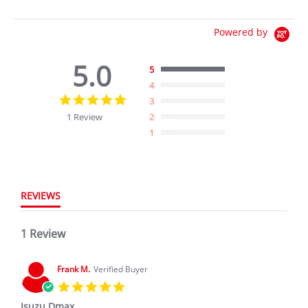
Powered by
5.0
5
4
5.0
3
star
1 Review
2
rating
1
REVIEWS
1 Review
Frank M.
Verified Buyer
5.0
star
Isuzu Dmax