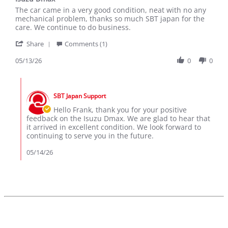
rating
Review
review
The car came in a very good condition, neat with no any
by
stating
mechanical problem, thanks so much SBT japan for the
Frank
Isuzu
care. We continue to do business.
M.
Dmax
'
on
Share
Comments (1)
Share
13
Review
05/13/26
0
0
May
by
2026
Frank
Comments
M.
by
on
SBT Japan Support
Store
13
Owner
Hello Frank, thank you for your positive
May
on
feedback on the Isuzu Dmax. We are glad to hear that
2026
Review
it arrived in excellent condition. We look forward to
by
continuing to serve you in the future.
Frank
M.
05/14/26
on
13
May
2026