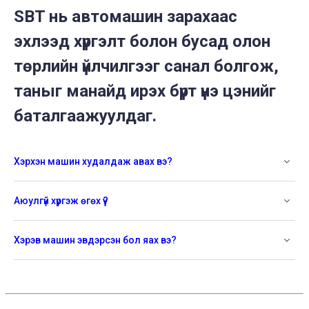
SBT нь автомашин зарахаас
эхлээд хүргэлт болон бусад олон
төрлийн үйлчилгээг санал болгож,
таныг манайд ирэх бүрт үнэ цэнийг
баталгаажуулдаг.
Хэрхэн машин худалдаж авах вэ?
Аюулгүй хүргэж өгөх үү?
Хэрэв машин эвдэрсэн бол яах вэ?