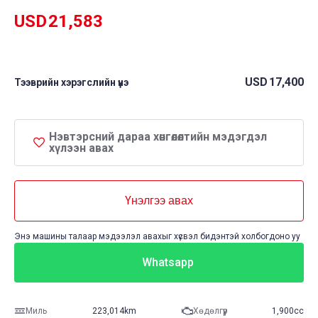
USD
21,583
USD
17,400
Тээврийн хэрэгслийн үнэ
Нэвтэрсний дараа хөнгөлөлтийн мэдэгдэл
хүлээн авах
Үнэлгээ авах
Энэ машины талаар мэдээлэл авахыг хүсвэл бидэнтэй холбогдоно уу
Whatsapp
Миль
223,014km
Хөдөлгүүр
1,900cc