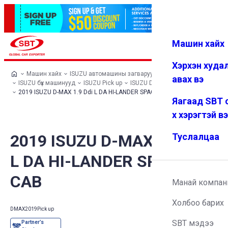
Машин хайх
Нэвтрэх
Дуртай
Цэс
Хэрхэн худа
Машин хайх
ISUZU автомашины загварууд
авах вэ
ISUZU бүх машинууд
ISUZU Pick up
ISUZU D-MAX
2019 ISUZU D-MAX 1.9 Ddi L DA HI-LANDER SPACE CAB
Яагаад SBT 
х хэрэгтэй в
2019 ISUZU D-MAX 1.9 Ddi
Туслалцаа
L DA HI-LANDER SPACE
CAB
Манай компан
Холбоо барих
DMAX
2019
Pick up
SBT мэдээ