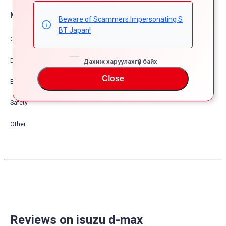
Машины тоноглол опшион
Beware of Scammers Impersonating S
BT Japan!
Comfort & Convenience
Dress Up
Дахиж харуулахгүй байх
Close
Exterior
Safety
Other
Reviews on isuzu d-max