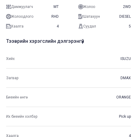
Дамжуулагч
MT
Жолоо
2WD
Жолоодлого
RHD
Шатахуун
DIESEL
Хаалга
4
Суудал
5
Тээврийн хэрэгслийн дэлгэрэнгүй
Хийх
ISUZU
Загвар
DMAX
Биеийн өнгө
ORANGE
Их биеийн хэлбэр
Pick up
Хаалга
4